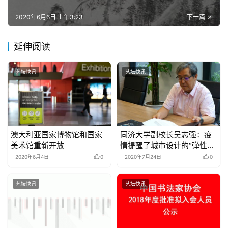
繁
2020年6月6日 上午3:23
下一篇
體
字
一
延伸阅读
百
例
艺坛快讯
艺坛快讯
澳大利亚国家博物馆和国家
同济大学副校长吴志强：疫
美术馆重新开放
情提醒了城市设计的“弹性空
间”
2020年6月4日
0
2020年7月24日
0
艺坛快讯
艺坛快讯