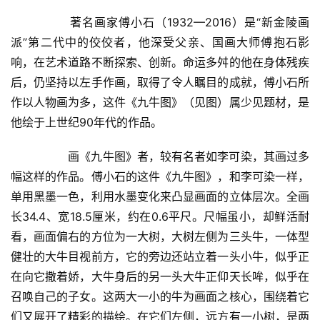
  	著名画家傅小石（1932—2016）是“新金陵画
派”第二代中的佼佼者，他深受父亲、国画大师傅抱石影
响，在艺术道路不断探索、创新。命运多舛的他在身体残疾
后，仍坚持以左手作画，取得了令人瞩目的成就，傅小石所
作以人物画为多，这件《九牛图》（见图）属少见题材，是
他绘于上世纪90年代的作品。  
  	画《九牛图》者，较有名者如李可染，其画过多
幅这样的作品。傅小石的这件《九牛图》，和李可染一样，
单用黑墨一色，利用水墨变化来凸显画面的立体层次。全画
长34.4、宽18.5厘米，约在0.6平尺。尺幅虽小，却鲜活耐
看，画面偏右的方位为一大树，大树左侧为三头牛，一体型
首
健壮的大牛目视前方，它的旁边还站立着一头小牛，似乎正
页
在向它撒着娇，大牛身后的另一头大牛正仰天长哞，似乎在
召唤自己的子女。这两大一小的牛为画面之核心，围绕着它
艺
们又展开了精彩的描绘。在它们左侧，远方有一小树，是两