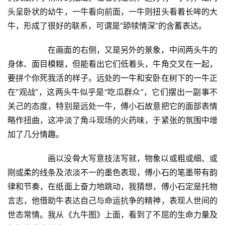
坛
头呈卧状的幼牛，一牛看向前面，一牛则扭头看着长哞的大
快
牛，形成了很好的联系，可谓是“舔犊情深”的含蓄表达。  
讯
  	在画面的右侧，又是另外的景象，中间两头牛的
书
身体、面目模糊，但能看出它们低着头，牛角交叉在一起，
法
要拼个你死我活的样子。远处的一牛和安卧在树下的一牛正
征
在“观战”，这两头牛似乎是“吃瓜群众”，它们摆出一副事不
稿
关己的态度，特别是远处一牛，傅小石故意把它的面部表情
学
略作扭曲，这冲淡了角斗现场的火药味，于紧张的氛围中增
术
加了几分情趣。  
研
究
  	画以没骨大写意技法写就，物象以或粗或细、或
刚或柔的线条及浓淡不一的墨色表现，傅小石的笔墨带有韵
法
律和节奏，在纸面上奋力地跳动，我猜想，傅小石定是托物
书
言志，他借助牛表达自己与命运抗争的精神，表现人世间的
欣
世态常情。我从《九牛图》上面，看到了不屈的生命力量及
赏