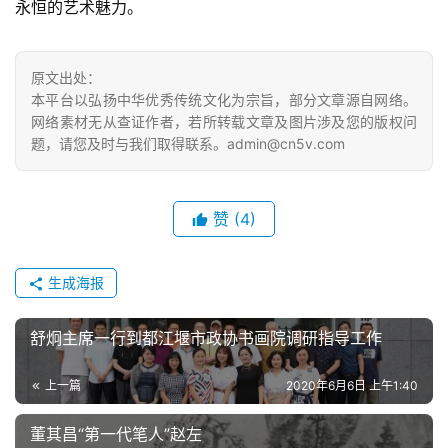
永恒的艺术魅力。  
砚
边
原文出处：
夜
本平台以弘扬中华优秀传统文化为宗旨，部分文章源自网络。
话
网络素材无从查证作者，若所转载文章及图片涉及您的版权问
题，请您及时与我们取得联系。admin@cn5v.com
美
术
赞
(4)
图
库
生成海报
容
易
舒炯主席一行到都江堰市政协书画院调研指导工作
寫
錯
上一篇
2020年6月6日 上午1:40
用
錯
董其昌“第一代笔人”赵左
的