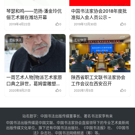
琴瑟和鸣——范扬·潘金玲伉
中国书法家协会2018年度批
俪艺术展在潍坊开幕
准拟入会人员公示 –
2019年4月22日
0
2019年12月30日
0
艺坛快讯
艺坛快讯
一周艺术人物|物派艺术家原
陕西省职工文联书法家协会
口典之辞世，葛姆雷雕塑惹
工作会议在西安召开
争议
2020年9月21日
0
2020年1月5日
0
站名题字：中国书法出版传媒董事长、著名书法家李有来
中国书法出版传媒是中国文联、中国书法家协会直接领导下的专业艺术类新闻
出版传媒文化单位，旗下还有中国书法出版社、《中国书法报》社、《中国书
法》杂志社、中国书法网络频道（筹）等。