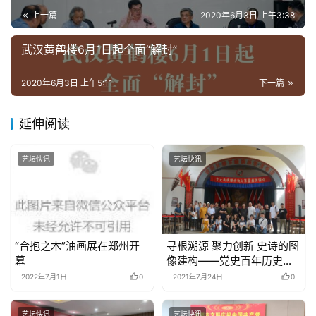
术
上一篇
2020年6月3日 上午3:38
图
库
武汉黄鹤楼6月1日起全面“解封”
容
2020年6月3日 上午5:11
下一篇
易
寫
延伸阅读
錯
用
艺坛快讯
艺坛快讯
錯
的
繁
體
字
“合抱之木”油画展在郑州开
寻根溯源 聚力创新 史诗的图
一
幕
像建构——党史百年历史画
百
创作与研究学术研讨会在延
2022年7月1日
0
2021年7月24日
0
例
安召开
艺坛快讯
艺坛快讯