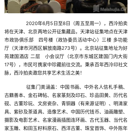
  	　　2020年6月5日至8日（周五至周一），西泠拍卖
将在天津、北京两地公开征集藏品，天津站征集地点在天津
市政协俱乐部   四号楼（政协委员活动中心）三楼 多功能
厅（天津市河西区解放南路273号）。北京站征集地址为好
首
苑建国酒店 二层   小会议厅（北京市东城区建国门内大街
页
17号），市民可携家中珍藏前往交流。秉承百年西泠印社文
脉，西泠拍卖邀您共享艺术生活之美！  
艺
坛
  	　　征集门类涵盖：中国书画、中外名人信札手稿、
快
讯
古籍善本、金石碑帖、名家篆刻及印石、珍品田黄、历代名
砚、古董珍玩、文房瓷杂、青铜器（有来源证明）、明清家
书
具、紫砂及茶道具、造像艺术、中国历代钱币、油画雕塑、
法
摄影及电影艺术、名家漫画插图连环画、古代玉器、当代名
征
家玉雕、和田玉籽料原石、西洋古董、珠宝首饰、中外陈年