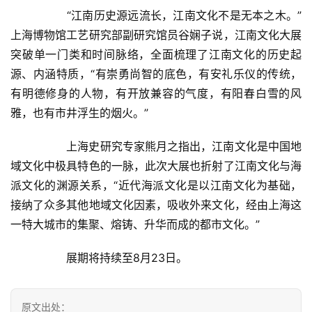
讯
  	“江南历史源远流长，江南文化不是无本之木。”
上海博物馆工艺研究部副研究馆员谷娴子说，江南文化大展
书
突破单一门类和时间脉络，全面梳理了江南文化的历史起
法
源、内涵特质，“有崇勇尚智的底色，有安礼乐仪的传统，
征
有明德修身的人物，有开放兼容的气度，有阳春白雪的风
稿
雅，也有市井浮生的烟火。”  
学
  	上海史研究专家熊月之指出，江南文化是中国地
术
域文化中极具特色的一脉，此次大展也折射了江南文化与海
研
派文化的渊源关系，“近代海派文化是以江南文化为基础，
究
接纳了众多其他地域文化因素，吸收外来文化，经由上海这
一特大城市的集聚、熔铸、升华而成的都市文化。”  
法
书
  	展期将持续至8月23日。  
欣
赏
原文出处：