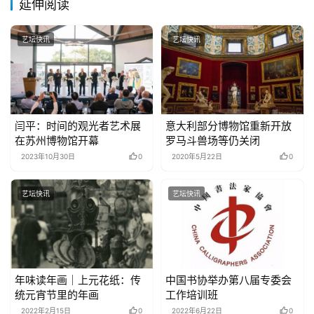
體
延伸阅读
字
一
艺坛快讯
艺坛快讯
百
例
闫平：时间的观光者艺术展
意大利部分博物馆重新开放
在苏州博物馆开幕
罗马斗兽场等仍关闭
2023年10月30日
0
2020年5月22日
0
艺坛快讯
艺坛快讯
年味读年画｜上元花纸：传
中国书协举办第八届专委会
统元宵节里的年画
工作培训班
2022年2月15日
0
2022年6月22日
0