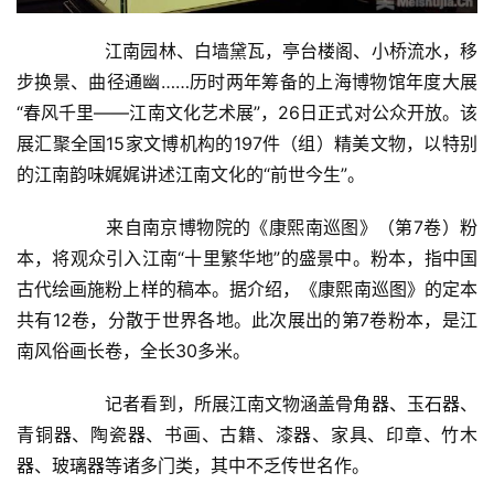
  	江南园林、白墙黛瓦，亭台楼阁、小桥流水，移
步换景、曲径通幽……历时两年筹备的上海博物馆年度大展
“春风千里——江南文化艺术展”，26日正式对公众开放。该
展汇聚全国15家文博机构的197件（组）精美文物，以特别
的江南韵味娓娓讲述江南文化的“前世今生”。  
  	来自南京博物院的《康熙南巡图》（第7卷）粉
本，将观众引入江南“十里繁华地”的盛景中。粉本，指中国
古代绘画施粉上样的稿本。据介绍，《康熙南巡图》的定本
共有12卷，分散于世界各地。此次展出的第7卷粉本，是江
首
南风俗画长卷，全长30多米。  
页
  	记者看到，所展江南文物涵盖骨角器、玉石器、
艺
青铜器、陶瓷器、书画、古籍、漆器、家具、印章、竹木
坛
器、玻璃器等诸多门类，其中不乏传世名作。  
快