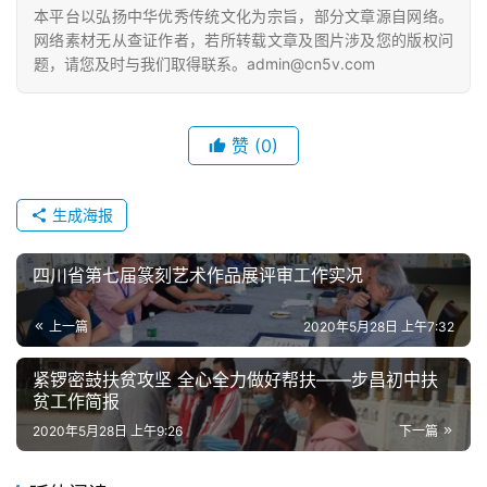
砚
本平台以弘扬中华优秀传统文化为宗旨，部分文章源自网络。
边
网络素材无从查证作者，若所转载文章及图片涉及您的版权问
夜
题，请您及时与我们取得联系。admin@cn5v.com
话
美
赞
(0)
术
图
生成海报
库
四川省第七届篆刻艺术作品展评审工作实况
容
易
上一篇
2020年5月28日 上午7:32
寫
錯
紧锣密鼓扶贫攻坚 全心全力做好帮扶——步昌初中扶
用
贫工作简报
錯
2020年5月28日 上午9:26
下一篇
的
繁