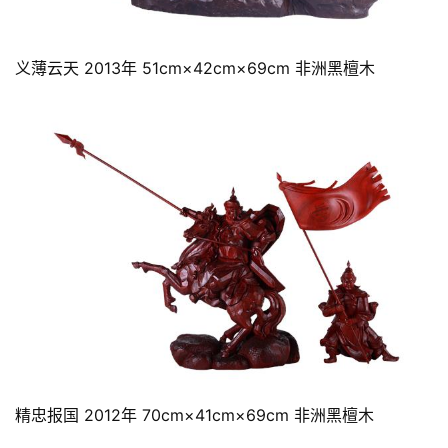
义薄云天 2013年 51cm×42cm×69cm 非洲黑檀木
精忠报国 2012年 70cm×41cm×69cm 非洲黑檀木