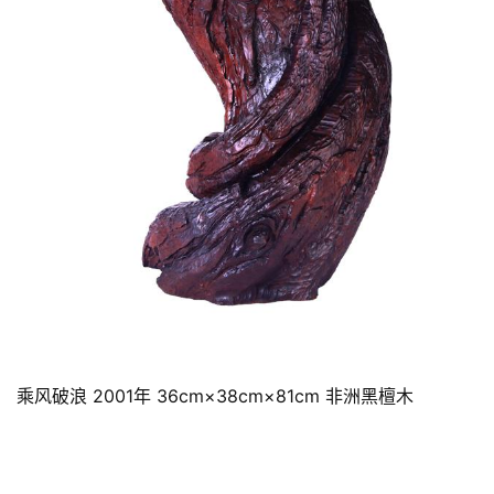
乘风破浪 2001年 36cm×38cm×81cm 非洲黑檀木