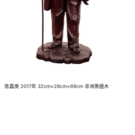
陈嘉庚 2017年 32cm×28cm×69cm 非洲黑檀木