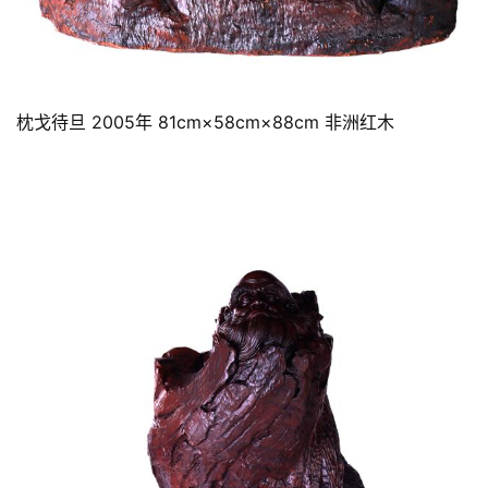
枕戈待旦 2005年 81cm×58cm×88cm 非洲红木