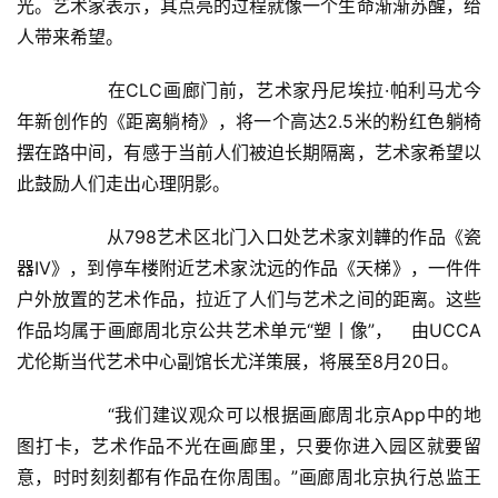
光。艺术家表示，其点亮的过程就像一个生命渐渐苏醒，给
人带来希望。  
  	在CLC画廊门前，艺术家丹尼埃拉·帕利马尤今
年新创作的《距离躺椅》，将一个高达2.5米的粉红色躺椅
摆在路中间，有感于当前人们被迫长期隔离，艺术家希望以
此鼓励人们走出心理阴影。  
  	从798艺术区北门入口处艺术家刘韡的作品《瓷
器IV》，到停车楼附近艺术家沈远的作品《天梯》，一件件
户外放置的艺术作品，拉近了人们与艺术之间的距离。这些
作品均属于画廊周北京公共艺术单元“塑丨像”，   由UCCA
尤伦斯当代艺术中心副馆长尤洋策展，将展至8月20日。  
  	“我们建议观众可以根据画廊周北京App中的地
图打卡，艺术作品不光在画廊里，只要你进入园区就要留
意，时时刻刻都有作品在你周围。”画廊周北京执行总监王
首