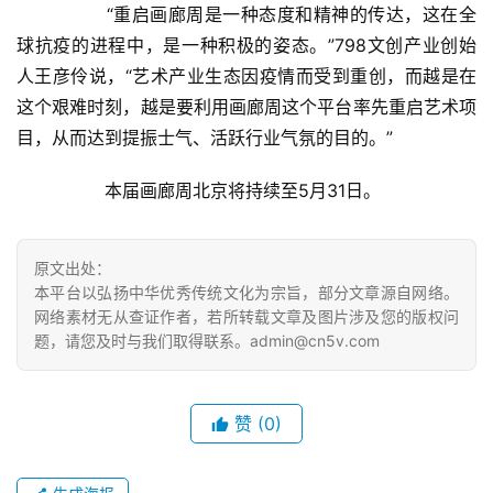
法
  	“重启画廊周是一种态度和精神的传达，这在全
书
球抗疫的进程中，是一种积极的姿态。”798文创产业创始
欣
人王彦伶说，“艺术产业生态因疫情而受到重创，而越是在
赏
这个艰难时刻，越是要利用画廊周这个平台率先重启艺术项
目，从而达到提振士气、活跃行业气氛的目的。”  
砚
边
  	本届画廊周北京将持续至5月31日。  
夜
话
原文出处：
美
本平台以弘扬中华优秀传统文化为宗旨，部分文章源自网络。
术
网络素材无从查证作者，若所转载文章及图片涉及您的版权问
图
题，请您及时与我们取得联系。admin@cn5v.com
库
容
赞
(0)
易
寫