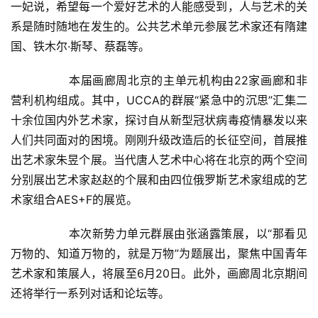
一妃说，希望每一个爱好艺术的人能感受到，人与艺术的关
页
系是随时随地在发生的。公共艺术单元参展艺术家还有隋建
国、铁木尔·斯琴、蔡磊等。  
艺
坛
  	本届画廊周北京的主单元机构由22家画廊和非
快
讯
营利机构组成。其中，UCCA的群展“紧急中的沉思”汇集二
十余位国内外艺术家，探讨自从新型冠状病毒疫情暴发以来
书
人们共同面对的困境。刚刚升级改造后的长征空间，首展推
法
出艺术家朱昱个展。当代唐人艺术中心将在北京的两个空间
征
分别展出艺术家赵赵的个展和由四位俄罗斯艺术家组成的艺
稿
术家组合AES+F的展览。  
学
  	本次新势力单元群展由张涵露策展，以“那看见
术
万物的、知道万物的，就是万物”为题展出，聚焦中国青年
研
艺术家和策展人，将展至6月20日。此外，画廊周北京期间
究
还将举行一系列对话和论坛等。  