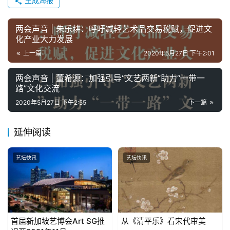
生成海报
錯
用
錯
两会声音 | 朱乐耕：呼吁减轻艺术品交易税赋，促进文
化产业大力发展
的
繁
上一篇
2020年5月27日 下午2:01
體
字
两会声音 | 董希源：加强引导“文艺两新”助力“一带一
路”文化交流
一
百
2020年5月27日 下午2:55
下一篇
例
延伸阅读
艺坛快讯
艺坛快讯
首届新加坡艺博会Art SG推
从《清平乐》看宋代审美