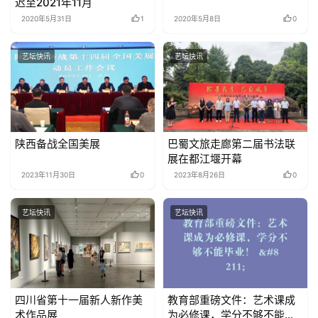
迟至2021年11月
2020年5月31日
1
2020年5月8日
0
艺坛快讯
艺坛快讯
陕西备战全国美展
巴蜀文旅走廊第二届书法联
展在都江堰开幕
2023年11月30日
0
2023年8月26日
0
艺坛快讯
艺坛快讯
四川省第十一届新人新作美
教育部重磅文件：艺术课成
术作品展
为必修课，学分不够不能毕