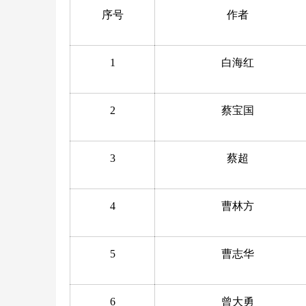
序号
作者
1
白海红
2
蔡宝国
3
蔡超
4
曹林方
5
曹志华
6
曾大勇