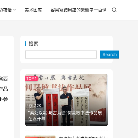
边夜话
美术图库
容易寫錯用錯的繁體字一百例
搜索
Search
滨西
评作品
不参
7.2K
“素处以默·与古为徒”何慧敏书法作品展
在汉开幕