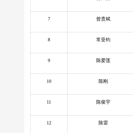
7
曾贵斌
8
常亚钧
9
陈爱莲
10
陈刚
11
陈俊宇
12
陈雷