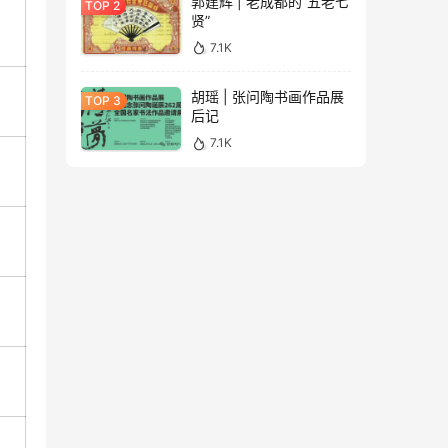
郭建辉 | 老成都的“五老七
贤”
7.1K
胡瑶 | 张问陶书画作品展
后记
7.1K