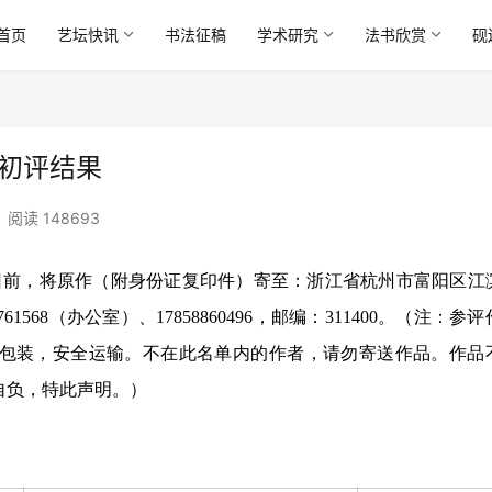
首页
艺坛快讯
书法征稿
学术研究
法书欣赏
砚
品初评结果
阅读 148693
12日前，将原作（附身份证复印件）寄至：浙江省杭州市富阳区江
61568（办公室）、17858860496，邮编：311400。（注：参
包装，安全运输。不在此名单内的作者，请勿寄送作品。作品
自负，特此声明。）