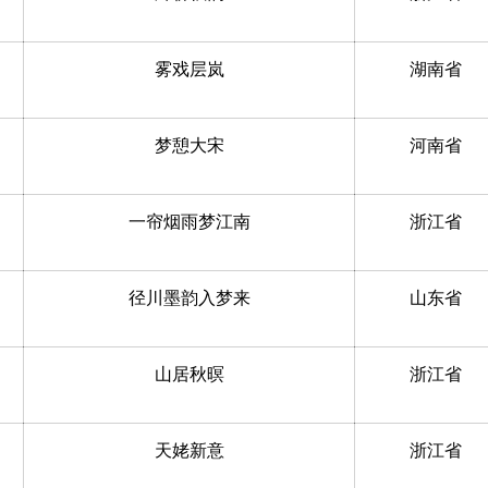
雾戏层岚
湖南省
梦憩大宋
河南省
一帘烟雨梦江南
浙江省
径川墨韵入梦来
山东省
山居秋暝
浙江省
天姥新意
浙江省