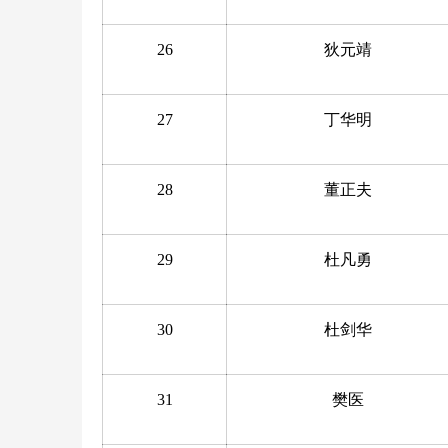
26
狄元靖
27
丁华明
28
董正夫
29
杜凡勇
30
杜剑华
31
樊医