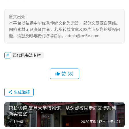
原文出处：
本平台以弘扬中华优秀传统文化为宗旨，部分文章源自网络。
网络素材无从查证作者，若所转载文章及图片涉及您的版权问
题，请您及时与我们取得联系。admin@cn5v.com
邓代昆书法专栏
赞
(8)
生成海报
馆长访谈|复旦大学博物馆：从深藏校园走向文博系创
新实验室
上一篇
2020年5月17日 下午4:21