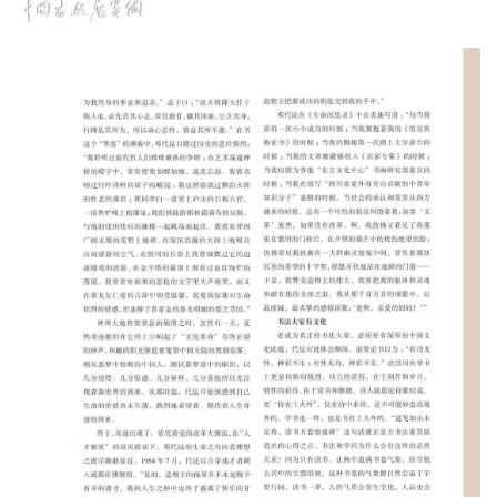
赏
砚
边
夜
话
美
术
图
库
容
易
寫
錯
用
錯