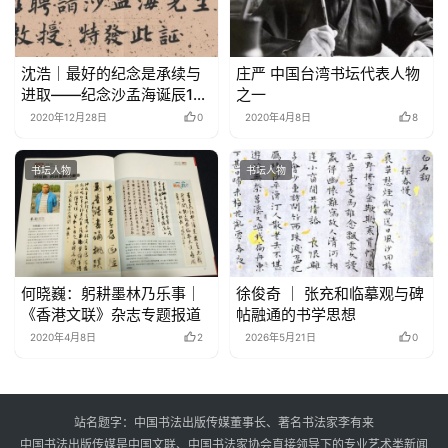
沈浩｜最好的纪念是承续与
庄严 中国台湾书坛代表人物
进取——纪念沙孟海诞辰120
之一
周年
2020年12月28日
0
2020年4月8日
8
书坛人物
书坛人物
何晓巍：躬耕墨林乃乐事｜
徐俊奇 ｜ 张充和临摹观与碑
《香港文联》杂志专题报道
帖融通的书学思想
2020年4月8日
2
2026年5月21日
0
站名题字：中国书法出版传媒董事长、著名书法家李有来
中国书法出版传媒是中国文联、中国书法家协会直接领导下的专业艺术类新闻