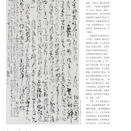
艺
坛
快
讯
书
法
征
稿
学
术
研
究
法
书
欣