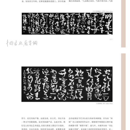
的
繁
體
字
一
百
例