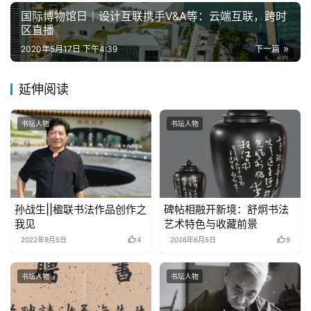
国际博物馆日｜设计互联携手V&A等：云端互联，跨时
区直播
2020年5月17日 下午4:39
下一篇
延伸阅读
书坛人物
书坛人物
孙战生||楹联书法作品创作之
碑帖相融开新境：舒炯书法
我见
艺术特色与收藏前景
2022年9月5日
4
2026年6月5日
9
书坛人物
书坛人物