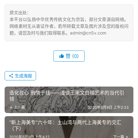
砚
原文出处：
边
本平台以弘扬中华优秀传统文化为宗旨，部分文章源自网络。
夜
网络素材无从查证作者，若所转载文章及图片涉及您的版权问
话
题，请您及时与我们取得联系。admin@cn5v.com
美
术
赞
(0)
图
库
生成海报
容
造化在心 融情于线——浅谈王来文白描艺术的当代引
易
领
寫
上一篇
2020年5月9日 上午2:33
錯
用
“新上海美专”六十年：土山湾与两代上海美专的交汇
錯
（下）
的
2020年5月9日 上午4:12
下一篇