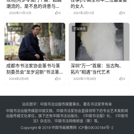
潮流的，是不息的诗意与春
的女人
风
2020年11月12日
0
2021年3月12日
0
艺坛快讯
艺坛快讯
成都市书法家协会篆书与篆
深圳“万一”首展：当古陶、
刻委员会“龙岁迎新”书法篆
拓片“相遇”当代艺术
刻专题作品展
2024年2月4日
0
2020年11月28日
0
站名题字：中国书法出版传媒董事长、著名书法家李有来
中国书法出版传媒是中国文联、中国书法家协会直接领导下的专业艺术类新闻
出版传媒文化单位，旗下还有中国书法出版社、《中国书法报》社、《中国书
法》杂志社、中国书法网络频道（筹）等。
Copyright © 2019 中国书画展赛网
ICP备09030184号-2