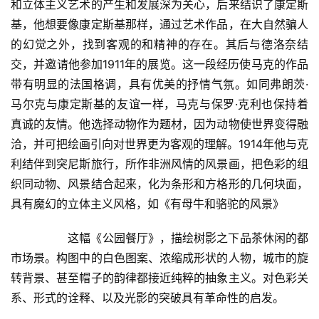
和立体主义艺术的产生和发展深为关心，后来结识了康定斯
快
基，他想要像康定斯基那样，通过艺术作品，在大自然骗人
讯
的幻觉之外，找到客观的和精神的存在。其后与德洛奈结
交，并邀请他参加1911年的展览。这一段经历使马克的作品
书
法
带有明显的法国格调，具有优美的抒情气氛。如同弗朗茨·
征
马尔克与康定斯基的友谊一样，马克与保罗·克利也保持着
稿
真诚的友情。他选择动物作为题材，因为动物使世界变得融
洽，并可把绘画引向对世界更为客观的理解。1914年他与克
学
利结伴到突尼斯旅行，所作非洲风情的风景画，把色彩的组
术
织同动物、风景结合起来，化为条形和方格形的几何块面，
研
具有魔幻的立体主义风格，如《有母牛和骆驼的风景》  
究
  	这幅《公园餐厅》，描绘树影之下品茶休闲的都
法
市场景。构图中的白色图案、浓缩成形状的人物，城市的旋
书
转背景、甚至帽子的韵律都接近纯粹的抽象主义。对色彩关
欣
系、形式的诠释、以及光影的突破具有革命性的启发。  
赏