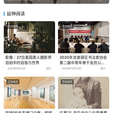
繁
體
字
延伸阅读
一
百
艺坛快讯
艺坛快讯
例
影像｜27位美国黑人摄影师
2020年龙泉驿区书法家协会
自拍中的自我与世界
第二届中青年骨干会员公益
培训班开班
2020年6月23日
0
2020年10月20日
0
艺坛快讯
艺坛快讯
现场|何多苓澳门个展：超越
往事|凡·高生命中三位最重要