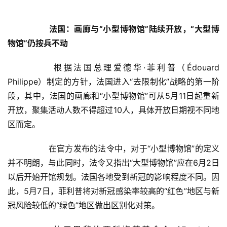
法国：画廊与“小型博物馆”陆续开放，“大型博
物馆”仍按兵不动
  	根据法国总理爱德华·菲利普（Édouard 
Philippe）制定的方针，法国进入“去限制化”战略的第一阶
段，其中，法国的画廊和“小型博物馆”可从5月11日起重新
开放，聚集活动人数不得超过10人，具体开放日期视不同地
区而定。  
  	在官方发布的法令中，对于“小型博物馆”的定义
并不明朗，与此同时，法令又指出“大型博物馆”应在6月2日
以后开始开馆规划。法国各地受到新冠的影响程度不同。因
此，5月7日，菲利普将对新冠感染率较高的“红色”地区与新
冠风险较低的“绿色”地区做出区别化对策。  