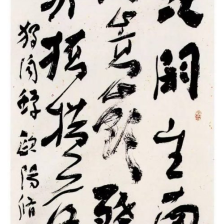
體
字
一
百
例