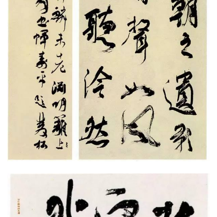
砚
边
夜
话
美
术
图
库
容
易
寫
錯
用
錯
的
繁