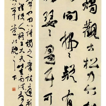
快
讯
书
法
征
稿
学
术
研
究
法
书
欣
赏