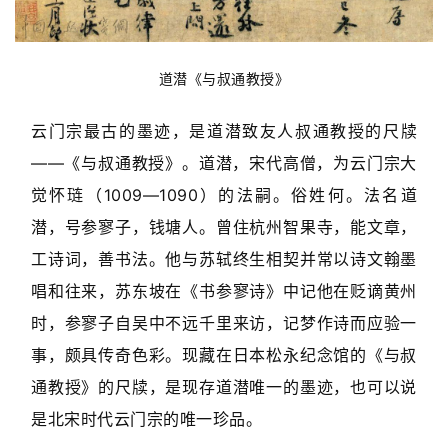
砚
边
夜
道潜《与叔通教授》
话
云门宗最古的墨迹，是道潜致友人叔通教授的尺牍
美
——《与叔通教授》。道潜，宋代高僧，为云门宗大
术
觉怀琏（1009—1090）的法嗣。俗姓何。法名道
图
库
潜，号参寥子，钱塘人。曾住杭州智果寺，能文章，
工诗词，善书法。他与苏轼终生相契并常以诗文翰墨
容
唱和往来，苏东坡在《书参寥诗》中记他在贬谪黄州
易
时，参寥子自吴中不远千里来访，记梦作诗而应验一
寫
錯
事，颇具传奇色彩。现藏在日本松永纪念馆的《与叔
用
通教授》的尺牍，是现存道潜唯一的墨迹，也可以说
錯
是北宋时代云门宗的唯一珍品。
的
繁