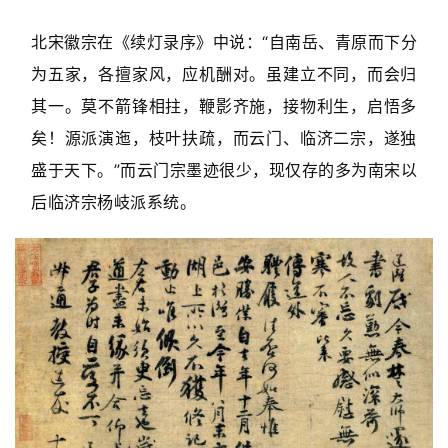
快
讯
北宋徽宗在《续灯录序》中说：“自南岳、青原而下分
为五家，各擅家风，应机酬对。虽建立不同，而会归
书
其一。莫不箭锋相拄，鞭影齐施，接物利生，启悟多
法
征
矣！源派演迤，枝叶扶疏，而云门、临济二宗，遂独
稿
盛于天下。”而云门宗墨迹很少，现仅存的多为南宋以
后临济宗杨岐派系统。
学
术
研
究
法
书
欣
赏