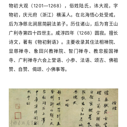
物初大观（1201—1268），俗姓陆氏，讳大观，字
物初，庆元府（浙江）横溪人。在北海悟心处受戒，
后为净慈北涧居简嗣法弟子。历住诸山，后为育王山
广利寺第四十四世主。咸淳四年（1268）圆寂。擅长
诗文，著有《物初剩语》。主要收录其住法相禅院、
显慈禅寺、象田兴教禅院、智门禅寺、教忠报国禅
寺、广利禅寺六会上堂语、小参、法语、颂古、佛祖
赞、自赞、偈颂、小佛事等。