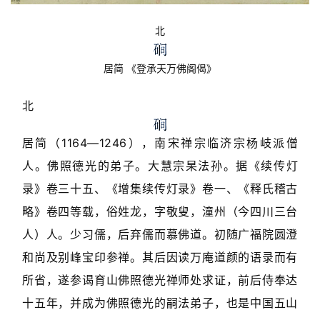
北
居简 《登承天万佛阁偈》
北
居简（1164—1246），南宋禅宗临济宗杨岐派僧
人。佛照德光的弟子。大慧宗杲法孙。据《续传灯
录》卷三十五、《增集续传灯录》卷一、《释氏稽古
略》卷四等载，俗姓龙，字敬叟，潼州（今四川三台
人）人。少习儒，后弃儒而慕佛道。初随广福院圆澄
和尚及别峰宝印参禅。其后因读万庵道颜的语录而有
所省，遂参谒育山佛照德光禅师处求证，前后侍奉达
十五年，并成为佛照德光的嗣法弟子，也是中国五山