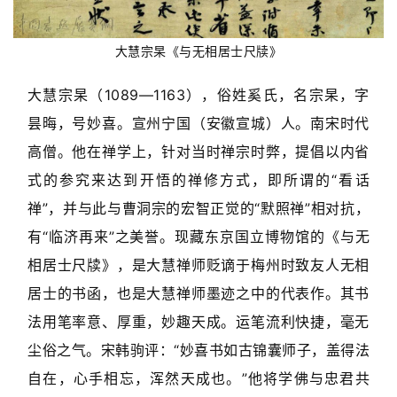
大慧宗杲《与无相居士尺牍》
大慧宗杲（1089—1163），俗姓奚氏，名宗杲，字
昙晦，号妙喜。宣州宁国（安徽宣城）人。南宋时代
高僧。他在禅学上，针对当时禅宗时弊，提倡以内省
式的参究来达到开悟的禅修方式，即所谓的“看话
禅”，并与此与曹洞宗的宏智正觉的“默照禅”相对抗，
有“临济再来”之美誉。现藏东京国立博物馆的《与无
相居士尺牍》，是大慧禅师贬谪于梅州时致友人无相
居士的书函，也是大慧禅师墨迹之中的代表作。其书
法用笔率意、厚重，妙趣天成。运笔流利快捷，毫无
尘俗之气。宋韩驹评：“妙喜书如古锦囊师子，盖得法
自在，心手相忘，浑然天成也。”他将学佛与忠君共