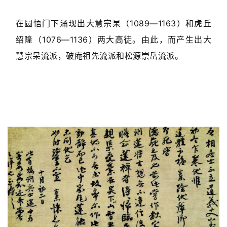
在圆悟门下涌现出大慧宗杲（1089—1163）和虎丘
绍隆（1076—1136）两大高徒。由此，而产生出大
慧宗杲流派，破庵祖先流派和松源崇岳流派。