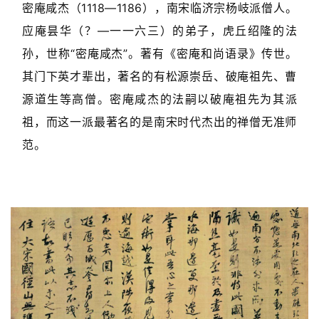
密庵咸杰（1118—1186），南宋临济宗杨岐派僧人。
应庵昙华（？—一一六三）的弟子，虎丘绍隆的法
孙，世称“密庵咸杰”。著有《密庵和尚语录》传世。
其门下英才辈出，著名的有松源崇岳、破庵祖先、曹
源道生等高僧。密庵咸杰的法嗣以破庵祖先为其派
祖，而这一派最著名的是南宋时代杰出的禅僧无准师
范。