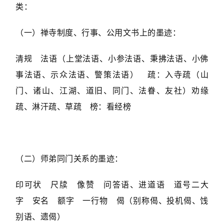
类：
（一）禅寺制度、行事、公用文书上的墨迹：
清规 法语（上堂法语、小参法语、秉拂法语、小佛
事法语、示众法语、警策法语） 疏：入寺疏（山
门、诸山、江湖、道旧、同门、法眷、友社）劝缘
疏、淋汗疏、草疏 榜：看经榜
（二）师弟同门关系的墨迹：
印可状 尺牍 像赞 问答语、进道语 道号二大
字 安名 额字 一行物 偈（别称偈、投机偈、饯
别语、遗偈）