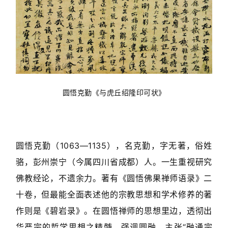
圆悟克勤《与虎丘绍隆印可状》
圆悟克勤（1063—1135），名克勤，字无著，俗姓
骆，彭州崇宁（今属四川省成都）人。一生重视研究
佛教经论，不遗余力。著有《圆悟佛果禅师语录》二
十卷，但最能全面表述他的宗教思想和学术修养的著
作则是《碧岩录》。在圆悟禅师的思想里边，透彻出
华严宗的哲学思想之精髄，强调圆融，主张“融通宗