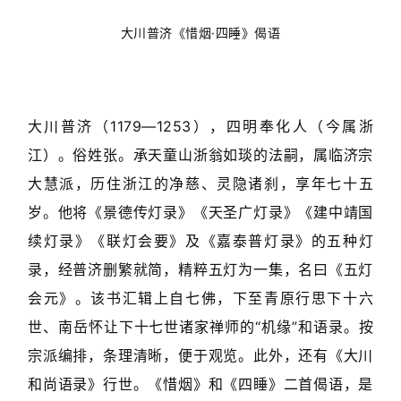
大川普济《惜烟·四睡》偈语
大川普济（1179—1253），四明奉化人（今属浙
江）。俗姓张。承天童山浙翁如琰的法嗣，属临济宗
大慧派，历住浙江的净慈、灵隐诸刹，享年七十五
岁。他将《景德传灯录》《天圣广灯录》《建中靖国
续灯录》《联灯会要》及《嘉泰普灯录》的五种灯
录，经普济删繁就简，精粹五灯为一集，名曰《五灯
会元》。该书汇辑上自七佛，下至青原行思下十六
世、南岳怀让下十七世诸家禅师的“机缘”和语录。按
宗派编排，条理清晰，便于观览。此外，还有《大川
和尚语录》行世。《惜烟》和《四睡》二首偈语，是