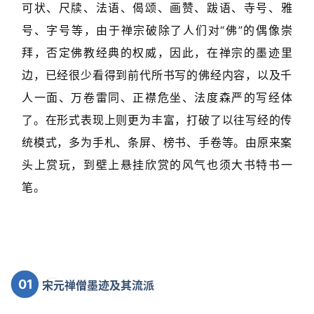
可状、尺牍、法语、偈颂、画赞、跋语、寺号、雅
号、字号等，由于禅宗破除了人们对“佛”的偶像崇
拜，否定佛教经典的权威，因此，在禅宗的墨迹里
边，已经很少看得到前代所书写的佛经内容，以及千
人一面、万卷雷同、正襟危坐、法度森严的写经体
了。在形式表现上则更为丰富，打破了以往写经的传
统模式，多为手札、条屏、榜书、手卷等。由原来案
头上赏玩，到壁上悬挂欣赏的风气也须大书特书一
笔。
首
页
01
宋元禅僧墨迹及其流派
艺
坛