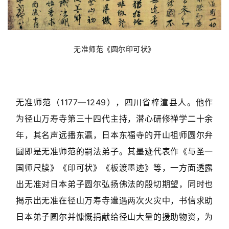
无准师范《圆尔印可状》
无准师范（1177—1249），四川省梓潼县人。他作
为径山万寿寺第三十四代主持，潜心研修禅学二十余
年，其名声远播东瀛，日本东福寺的开山祖师圆尔弁
圆即是无准师范的嗣法弟子。其墨迹代表作《与圣一
国师尺牍》《印可状》《板渡墨迹》等，一方面透露
出无准对日本弟子圆尔弘扬佛法的殷切期望，同时也
揭示出无准在径山万寿寺遭遇两次火灾中，书信求助
日本弟子圆尔并慷慨捐献给径山大量的援助物资，为