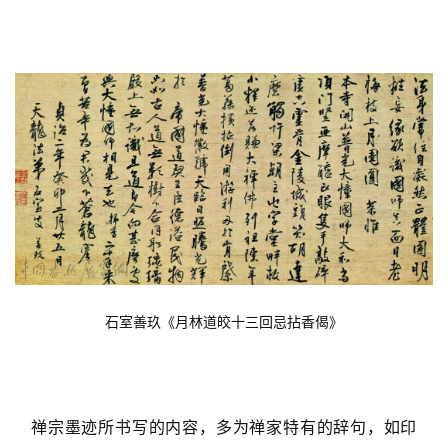
石室善玖《月林道皎十三回忌拈香偈》
禅宗墨迹所书写的内容，多为禅家特有的辞句，如印