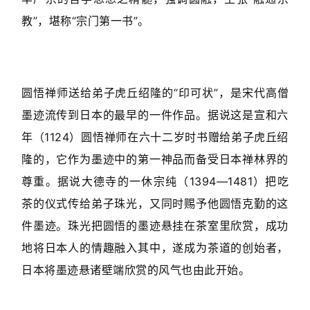
教”，堪称“宗门第一书”。
圆悟禅师送给弟子虎丘绍隆的“印可状”，是宋代高僧
墨迹流传到日本的最早的一件作品。据说这是宣和六
年（1124）圆悟禅师在六十二岁时书赠给弟子虎丘绍
隆的，它作为墨迹中的第一神品而备受日本禅林界的
尊重。据说大德寺的一休宗纯（1394—1481）把吃
茶的仪式传给弟子珠光，又同时赐予他圆悟克勤的这
件墨迹。珠光把圆悟的墨迹悬挂在茶室里欣赏，成功
地将日本人的情趣融入其中，遂成为茶道的创始者，
日本将墨迹悬诸壁端欣赏的风气也由此开始。