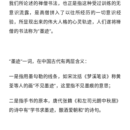
我们所论述的禅僧书法，也正是指这种受过训练的无
意识流露，是高僧拼入了以往所经历的一切意识经
验，所显现出来的伟大人格的心灵轨迹，人们遂将禅
僧的书法称为“墨迹”。
“墨迹”一词，在中国古代有两层含义：
一是指用墨勾勒的线条，如宋沈括《梦溪笔谈》称黄
荃等人的画“不见墨迹”，这里指不见墨痕的意思；
二是指手书的原本，唐代张籍《和左司元朗中秋居》
的诗中有“学书求墨迹，酿酒爱朝和”的诗句。