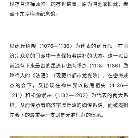
现存普济禅师唯一的存世遗墨，原为鸿池家旧藏，现
藏于东京梅泽纪念馆。
以虎丘绍隆（1076—1136）为代表的虎丘派，在临
济宗众多的门派中一直保持着纯朴的状态。这一派目
前流存下来最古的墨迹有密庵咸杰（1118—1186）致
璋禅人的《法语》（现藏京都市龙光院）。在密庵咸
杰的会下，又出现在禅林界以破庵祖先（1136—
1211）和松源崇岳（1132—1202）为代表的两大系
统，从而传承着临济宗虎丘派的嫡传系谱。而破庵祖
先会下的最重要一支则是无准师范的体系。