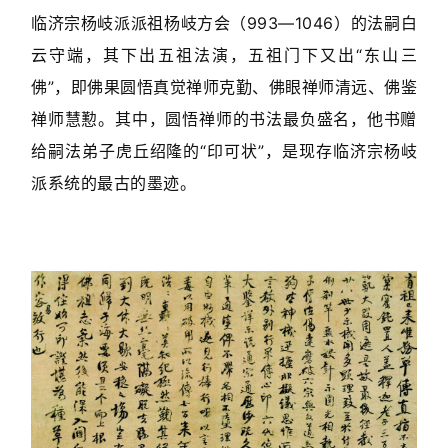
體
临济宗杨岐派派祖杨岐方会（993—1046）的法嗣白
字
云守端，其下出五祖法演，五祖门下又出“东山三
一
佛”，即佛果圆悟真觉禅师克勤、佛眼禅师清远、佛鉴
百
例
禅师慧懃。其中，圆悟禅师的书法最负盛名，他书赠
给嗣法弟子虎丘绍隆的“印可状”，是现存临济宗杨岐
派系统的最古的墨迹。