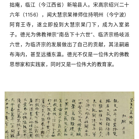
拙庵，临江（今江西省）新喻县人。宋高宗绍兴二十
六年（1156），闻大慧宗杲禅师住持明州（今宁波）
阿育王寺，遂立即投到大慧宗杲门下，成为入室弟
子。德光为佛教禅宗“南岳下十六世”、临济宗杨岐派
六世，为临济宗的发展做出了自己的贡献，其法嗣遍
布海内，甚至远播东瀛。德光不仅是一位伟大的佛教
思想家和实践家，同时又是一位伟大的教育家。