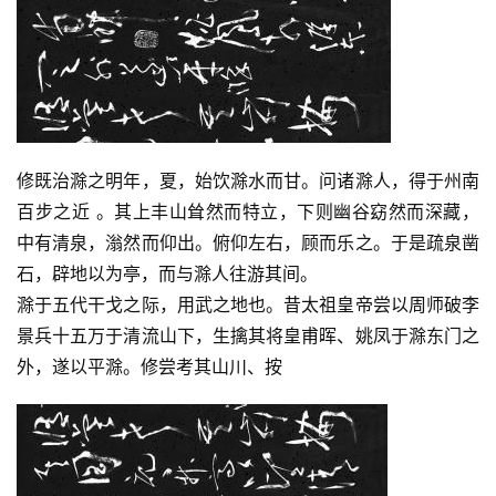
修既治滁之明年，夏，始饮滁水而甘。问诸滁人，得于州南
百步之近 。其上丰山耸然而特立，下则幽谷窈然而深藏，
中有清泉，滃然而仰出。俯仰左右，顾而乐之。于是疏泉凿
石，辟地以为亭，而与滁人往游其间。
滁于五代干戈之际，用武之地也。昔太祖皇帝尝以周师破李
景兵十五万于清流山下，生擒其将皇甫晖、姚凤于滁东门之
外，遂以平滁。修尝考其山川、按