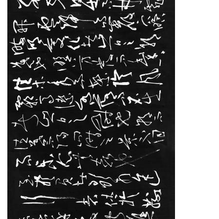
容
易
寫
錯
用
錯
的
繁
體
字
一
百
例