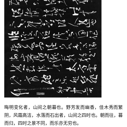
晦明变化者，山间之朝暮也。野芳发而幽香，佳木秀而繁
阴，风霜高洁，水落而石出者，山间之四时也。朝而往，暮
而归，四时之景不同，而乐亦无穷也。