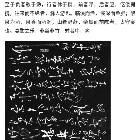
至于负者歌于滁，行者休于树，前者呼，后者应，伛偻提
携，往来而不绝者，滁人游也。临溪而渔，溪深而鱼肥；酿
泉为酒，泉香而酒冽；山肴野蔌，杂然而前陈者，太守宴
也。宴酣之乐，非丝非竹，射者中，弈