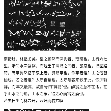
究
法
书
欣
赏
砚
边
南诸峰，林壑尤美。望之蔚然而深秀者，琅琊也。山行六七
夜
里，渐闻水声潺潺，而泄出于两峰之间者，酿泉也。峰回路
话
转，有亭翼然临于泉上者，醉翁亭也。作亭者谁？山之僧智
仙也。名之者谁？太守自谓也。太守与客来饮于此，饮少辄
美
术
醉，而年又最高，故自号曰“醉翁”也。醉翁之意不在酒，在
图
乎山水之间也。山水之乐，得之心而寓之酒也。
库
若夫日出而林霏开，云归而岩穴暝