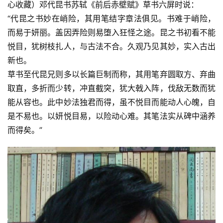
心收藏）邓代昆书苏轼《前后赤壁赋》草书六屏时说：
“代昆之书妙在峭险，其用笔结字章法俱见。书难于峭险，
而易于妍丽。盖因弄险则易堕入狂怪之途。昆之书初看不能
悦目，犹树枝扎人，与古法不合。久观乃见其妙，实入古出
新也。
草书至代昆兄则多以长篇巨制而称，其用笔弃圆取方、弃曲
取直，多折而少转，冲直截突，犹大戟入阵，伐敌无数而犹
能从容也。此中妙法独君而得，虽不悦目而能动人心魄，自
是不易也。以妍悦目易，以险动心难。其笔法实从碑中涵养
而得矣。”