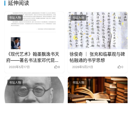
延伸阅读
书坛人物
书坛人物
《现代艺术》翰墨飘逸书天
徐俊奇 ｜ 张充和临摹观与碑
府——著名书法家邓代昆印
帖融通的书学思想
象
2020年5月17日
8
2026年5月21日
0
书坛人物
书坛人物
徐生翁
邓代昆草书中堂： “曹植诗歌
五首” 欣赏
2020年4月16日
6
2021年5月23日
4