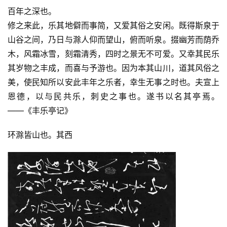
百年之深也。
修之来此，乐其地僻而事简，又爱其俗之安闲。既得斯泉于
山谷之间，乃日与滁人仰而望山，俯而听泉。掇幽芳而荫乔
木，风霜冰雪，刻霜清秀，四时之景无不可爱。又幸其民乐
其岁物之丰成，而喜与予游也。因为本其山川，道其风俗之
美，使民知所以安此丰年之乐者，幸生无事之时也。夫宣上
恩德，以与民共乐，刺史之事也。遂书以名其亭焉。      
——《丰乐亭记》
环滁皆山也。其西