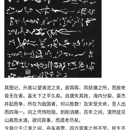
其图记，升高以望清流之关，欲其晖、凤就擒之所，而故老
皆无在者。盖天下之平久矣。自唐失其政，海内分裂，豪杰
并起而争，所在为敌国者，何以胜数！及宋受天命，圣人出
而四海一。向之凭恃险阻，剆削消磨，百年之间，漠然徒见
山高而水清。欲问其事，而遗老尽矣。
今滁介于江淮之间，舟车商贾、四方宾客之所不至。民生不