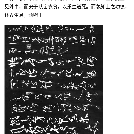
见外事，而安于畎亩衣食，以乐生送死。而孰知上之功德，
休养生息，涵煦于