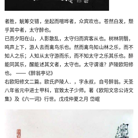
者胜，觥筹交错，坐起而喧哗者，众宾欢也。苍然白发，颓
乎其中者，太守醉也。
已而夕阳在山，人影散乱，太守归而宾客从也。树林阴翳，
鸣声上下，游人去而禽鸟乐也。然而禽鸟知山林之乐，而不
知人之乐；人知从太守游而乐，而不知太守之乐其乐也。醉
能同其乐，醒能述其文者，太守也。太守谓谁？庐陵欧阳修
也。 ——《醉翁亭记》
右欧阳修文二篇。欧氏庐陵人．，字永叔，自号醉翁。天圣
八年省元中进士甲科，官致太子少师。著《欧阳文忠公诗文
集》及《六一词》行世。戊戌仲夏之月 岱崐