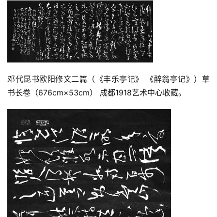
邓代昆书欧阳修文二篇（《丰乐亭记》 《醉翁亭记》）草
书长卷（676cm×53cm） 成都1918艺术中心收藏。