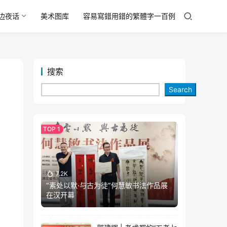
边夜话
美术图库
容易寫錯用錯的繁體字一百例
搜索
Search
7.2K
“素处以默·与古为徒”何慧敏书法作品展
在汉开幕