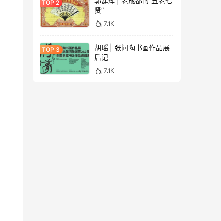
郭建辉 | 老成都的“五老七
贤”
7.1K
胡瑶 | 张问陶书画作品展
后记
7.1K
年