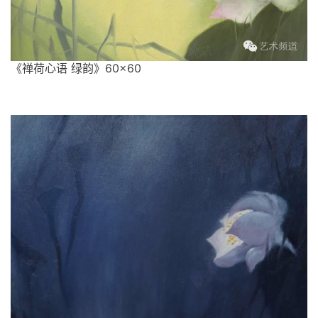
《禅荷心语 绿韵》60×60