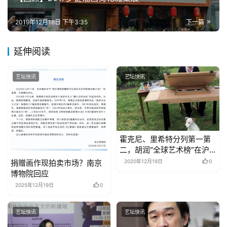
2019年12月18日 下午3:35
下一篇
延伸阅读
艺坛快讯
艺坛快讯
霍克尼、里希特分列第一第
二，胡润“全球艺术榜”在沪
公布
捐赠画作现拍卖市场？南京
2020年12月19日
0
博物院回应
2025年12月19日
0
艺坛快讯
艺坛快讯