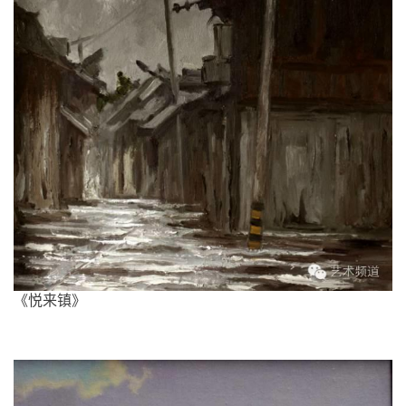
《悦来镇》