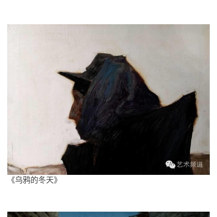
快
讯
书
法
征
稿
学
术
研
究
法
书
《乌鸦的冬天》
欣
赏