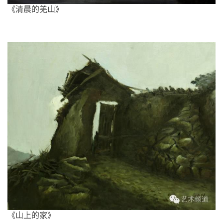
《清晨的羌山》
首
页
艺
《山上的家》
坛