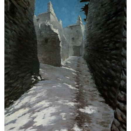
砚
边
夜
话
美
术
图
库
容
易
寫
錯
用
錯
的
繁