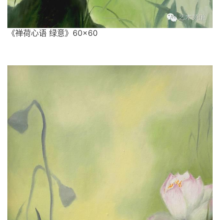
《禅荷心语 绿意》60×60