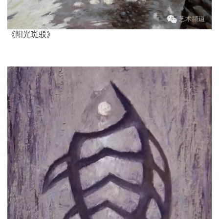
體
字
一
《阳光斑驳》
百
例