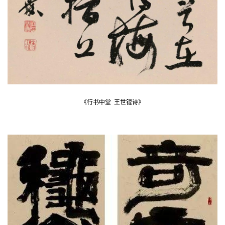
《行书中堂 王世镗诗
》