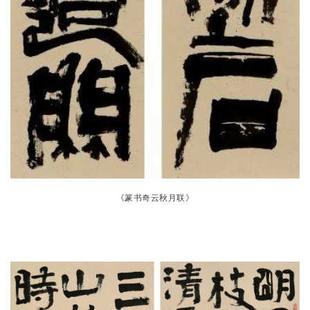
《篆书奇云秋月联
》