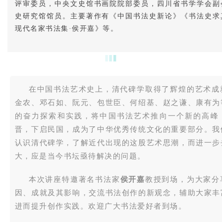
评审委员，中央文史馆书画院院部委员，四川省书学学会副
史研究馆馆员。主要著作有《中国书法史新论》《书法史求
现代名家书法集·侯开嘉》等。
在中国书法艺术史上，清代碑学取得了辉煌的艺术成
金农、邓石如、
阮元
、包世臣、何绍基、
赵之谦
、康有为
的奋力探索和实践，将中国书法艺术推向一个新的高峰
晋，下启民国，成为了中华优秀传统文化的重要部分。我
认识清代碑学，了解近代出现的这股艺术思潮，而进一步
大，应是当今书坛亟待解决的问题。
本次讲座特邀著名书法家
侯开嘉
教授到场，为大家分
因、成就及其影响，交流书法创作的新观念，辅助大家丰
进而提升创作实践。欢迎广大书法爱好者到场。