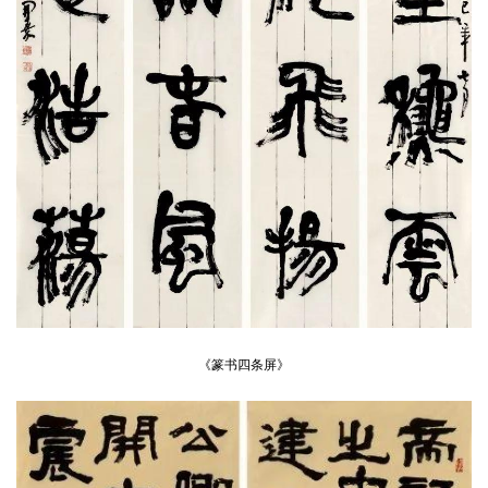
首
页
《篆书四条屏》
艺
坛
快
讯