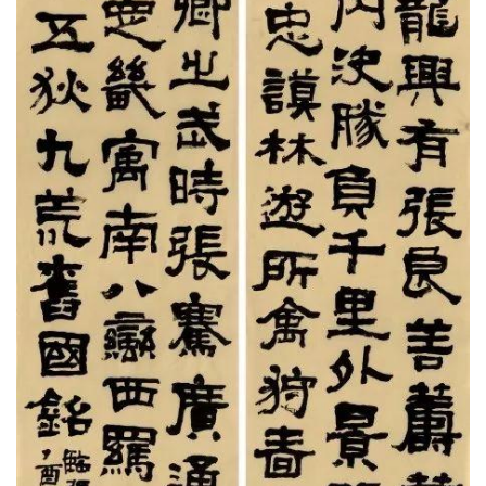
书
法
征
稿
学
术
研
究
法
书
欣
赏
砚
边