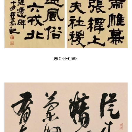
夜
话
美
术
图
库
选临《张迁碑》
容
易
寫
錯
用
錯
的
繁
體
字