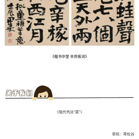
《楷书中堂 辛弃疾词
》
《现代书法“震”》
审核
：蒋松谷