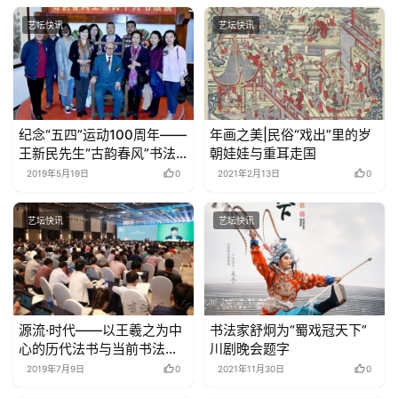
艺坛快讯
艺坛快讯
纪念“五四”运动100周年——
年画之美|民俗“戏出”里的岁
王新民先生“古韵春风”书法
朝娃娃与重耳走国
作品展在哈尔滨开幕
2019年5月19日
0
2021年2月13日
0
艺坛快讯
艺坛快讯
源流·时代——以王羲之为中
书法家舒炯为“蜀戏冠天下”
心的历代法书与当前书法创
川剧晚会题字
作暨绍兴论坛成功举办 –
2019年7月9日
0
2021年11月30日
0