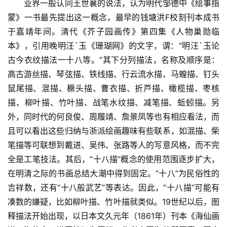
　　业界一般认同王世襄的说法，认为明代邹德中《绘事指
蒙》一书最先提出这一概念，最早的钱塘洪F校刻刊本成书
于嘉靖年间。清代《芥子园画传》第四集《人物巢勋临
本》，引用晚明汪`玉《珊瑚网》的文字，谓：“明汪`玉论
古今衣纹描法一十八等。”其下分列描法，名称及顺序是：
高古游丝描、琴弦描、铁线描、行云流水描、马蝗描、钉头
鼠尾描、混描、橛头描、曹衣描、折芦描、橄榄描、枣核
描、柳叶描、竹叶描、战笔水纹描、减笔描、蚯蚓描。另
外，同时代的何良俊、周履靖、詹景凤等也有相应看法，而
且可以看出这些归纳与浙派绘画趣味有些联系，如混描、柴
笔描等可联想到戴进、吴伟、张路等人的写意风格，而不完
首
全是工笔技法。其后，“十八描”概念的使用范围逐步扩大，
页
在明清之际的书画总结大潮中得到固定。“十八”为民俗性的
吉祥数，还有“十八般武艺”等表达。因此，“十八描”可能有
艺
凑数的嫌疑，比如柳叶描、竹叶描就类似。19世纪以后，图
坛
快
释描法开始出现，以日本文久元年（1861年）刊本《海仙画