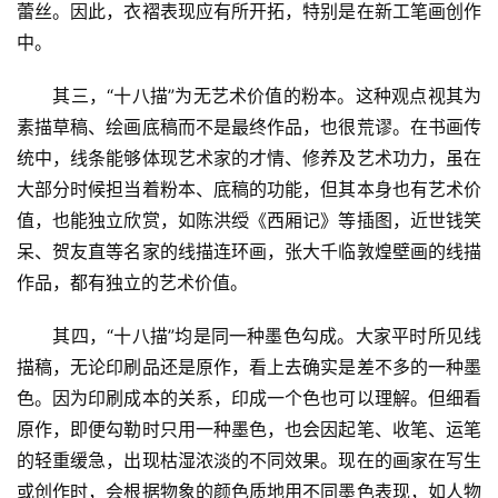
蕾丝。因此，衣褶表现应有所开拓，特别是在新工笔画创作
边
夜
中。
话
　　其三，“十八描”为无艺术价值的粉本。这种观点视其为
素描草稿、绘画底稿而不是最终作品，也很荒谬。在书画传
美
术
统中，线条能够体现艺术家的才情、修养及艺术功力，虽在
图
大部分时候担当着粉本、底稿的功能，但其本身也有艺术价
库
值，也能独立欣赏，如陈洪绶《西厢记》等插图，近世钱笑
呆、贺友直等名家的线描连环画，张大千临敦煌壁画的线描
容
作品，都有独立的艺术价值。
易
寫
　　其四，“十八描”均是同一种墨色勾成。大家平时所见线
錯
描稿，无论印刷品还是原作，看上去确实是差不多的一种墨
用
色。因为印刷成本的关系，印成一个色也可以理解。但细看
錯
的
原作，即便勾勒时只用一种墨色，也会因起笔、收笔、运笔
繁
的轻重缓急，出现枯湿浓淡的不同效果。现在的画家在写生
體
或创作时，会根据物象的颜色质地用不同墨色表现，如人物