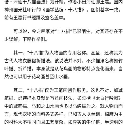
讯
谱・海仙十八描画法》为开端，作者小田海仙即王赢。国内
神州国光社印行的《画学丛编・十八描》，图例基本一致，
书
前有王赢行书题跋及签名盖章。
法
征
　　可以说，今之画家对“十八描”已很陌生，对其还存在不
稿
少误解，下略作举例。
学
　　其一，“十八描”为人物画的专用名称。甚至，还称其为
术
古代人物衣服褶折描法。该说法并不对，不少描法名称如竹
研
叶描、折芦描，本身就是从花鸟画的物形特点变化而来，自
究
然也可以用于花鸟画甚至山水画。
法
　　其二，“十八描”仅为工笔画创作服务。这也不对，如减
书
笔描、蚂蟥描本身就是写意画技法，如梁楷《太白行吟图》
欣
中的减笔描、马和之山水画也多以马蝗描为之。就人物画而
赏
言，现代衣物的面料各式各样，已和古人以丝绸、棉麻为主
的材料大不相同而且工艺复杂，如厚实的牛仔裤、半透明的
砚