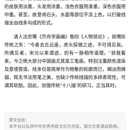
字
的皮肤用淡墨，头发用浓墨，浅色衣服用清墨，深色衣服用
一
中墨。甚至，故意将石头、水面等部位平涂上色，以打破线
百
描全由线条勾成的形式。
例
　　清人沈宗骞《芥舟学画编》卷四《人物琐论》，就喟叹
传统之失：“今者去古云遥，虎头探微之迹，不可得见矣。
所偶见者，宋元以来遗迹，的有一脉相传道理。”就我看
来，今之绝大部分中国画尤其是工笔画，特别注重颜色渲染
及意境营造，线条仅是简单作为物象的轮廓而已，细淡而微
弱，既无书法用笔之美，也缺少传统线描的多样表现性，可
谓其软肋。因此，加强传统“十八描”的研习，正当其时。
原文出处：
本平台以弘扬中华优秀传统文化为宗旨，部分文章源自网络。