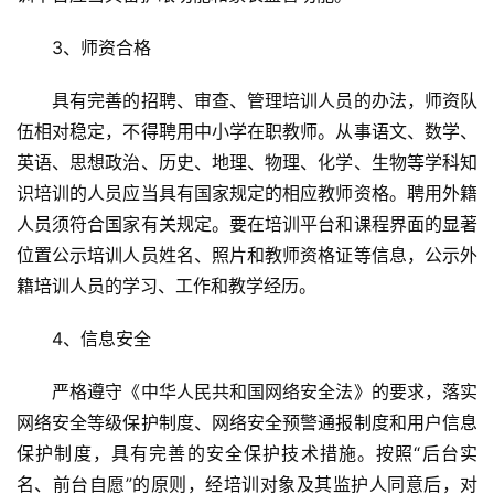
讯
　　3、师资合格
书
　　具有完善的招聘、审查、管理培训人员的办法，师资队
法
征
伍相对稳定，不得聘用中小学在职教师。从事语文、数学、
稿
英语、思想政治、历史、地理、物理、化学、生物等学科知
识培训的人员应当具有国家规定的相应教师资格。聘用外籍
学
人员须符合国家有关规定。要在培训平台和课程界面的显著
术
位置公示培训人员姓名、照片和教师资格证等信息，公示外
研
籍培训人员的学习、工作和教学经历。
究
　　4、信息安全
法
书
　　严格遵守《中华人民共和国网络安全法》的要求，落实
欣
网络安全等级保护制度、网络安全预警通报制度和用户信息
赏
保护制度，具有完善的安全保护技术措施。按照“后台实
名、前台自愿”的原则，经培训对象及其监护人同意后，对