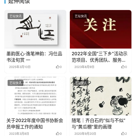
延伸阅读
艺坛快讯
艺坛快讯
墨韵医心·逸笔神韵：冯仕品
2022年全国“三下乡”活动示
书法旬赏 一
范项目、优秀团队、服务标
兵名单发布
2025年3月10日
0
2023年8月9日
0
艺坛快讯
艺坛快讯
关于2022年度中国书协新会
随笔｜齐白石的“似与不似”
员申报工作的通知
与“黄瓜棚”里的画理
2023年3月8日
0
2020年9月20日
2