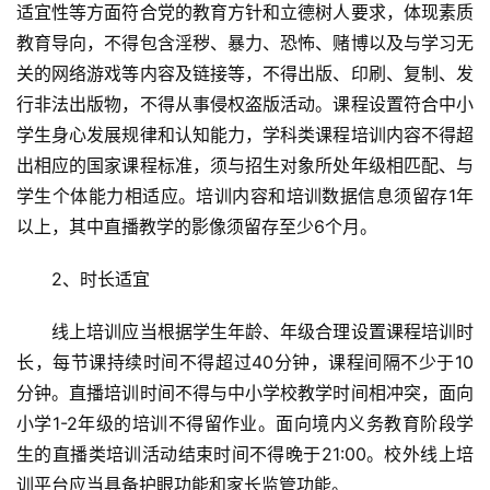
适宜性等方面符合党的教育方针和立德树人要求，体现素质
教育导向，不得包含淫秽、暴力、恐怖、赌博以及与学习无
关的网络游戏等内容及链接等，不得出版、印刷、复制、发
行非法出版物，不得从事侵权盗版活动。课程设置符合中小
学生身心发展规律和认知能力，学科类课程培训内容不得超
出相应的国家课程标准，须与招生对象所处年级相匹配、与
学生个体能力相适应。培训内容和培训数据信息须留存1年
以上，其中直播教学的影像须留存至少6个月。
　　2、时长适宜
　　线上培训应当根据学生年龄、年级合理设置课程培训时
首
长，每节课持续时间不得超过40分钟，课程间隔不少于10
页
分钟。直播培训时间不得与中小学校教学时间相冲突，面向
小学1-2年级的培训不得留作业。面向境内义务教育阶段学
艺
坛
生的直播类培训活动结束时间不得晚于21:00。校外线上培
快
训平台应当具备护眼功能和家长监管功能。