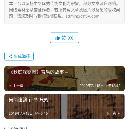
本平台以弘扬中华优秀传统文化为宗旨，部分文章源自网络。
网络素材无从查证作者，若所转载文章及图片涉及您的版权问
题，请您及时与我们取得联系。admin@cn5v.com
赞
(0)
生成海报
《秋庭戏婴图》背后的故事 –
上一篇
2019年7月15日 下午12:42
吴简遗韵 行书“尺规” –
2019年7月15日 下午5:45
下一篇