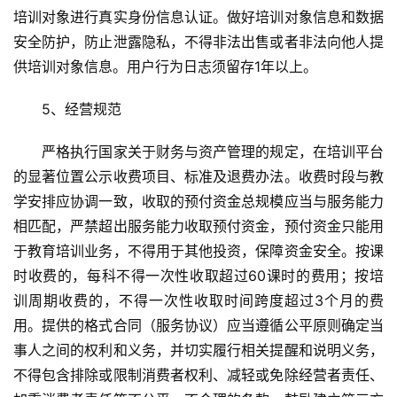
砚
培训对象进行真实身份信息认证。做好培训对象信息和数据
边
安全防护，防止泄露隐私，不得非法出售或者非法向他人提
夜
话
供培训对象信息。用户行为日志须留存1年以上。
　　5、经营规范
美
术
　　严格执行国家关于财务与资产管理的规定，在培训平台
图
的显著位置公示收费项目、标准及退费办法。收费时段与教
库
学安排应协调一致，收取的预付资金总规模应当与服务能力
容
相匹配，严禁超出服务能力收取预付资金，预付资金只能用
易
于教育培训业务，不得用于其他投资，保障资金安全。按课
寫
时收费的，每科不得一次性收取超过60课时的费用；按培
錯
训周期收费的，不得一次性收取时间跨度超过3个月的费
用
用。提供的格式合同（服务协议）应当遵循公平原则确定当
錯
事人之间的权利和义务，并切实履行相关提醒和说明义务，
的
繁
不得包含排除或限制消费者权利、减轻或免除经营者责任、
體