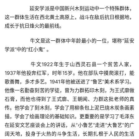
  	延安学派是中国新兴木刻运动中一个特殊群体，
这一群体生活在西北黄土高原上，战斗在敌后抗日根据地，
成长于抗日烽火的最前线。  
  	牛文是这一群体中年龄最小的一位，堪称“延安
学派”中的“红小鬼” 。  
  	牛文1922年生于山西灵石县一个贫苦人家，   
1937年他投奔红军，时年15岁。他在部队中摸爬滚打，能
歌善舞，多才多艺。1941年他被送进了“鲁艺”美术系学习。
他像一名勤奋刻苦的学徒，曾为力群拓印木刻，为王式廓做
石膏，而他也得到了王式廓、王朝闻、力群这批老师的真
传。他学会了刻木刻，学会了用柳条包上泥巴烧木炭条画素
描，学会了绘画理论的基础知识。更重要的是学习了毛泽东
在延安文艺座谈会上的讲话，从“小鲁艺”走进“大鲁艺”的广
阔天地，投身于火热的斗争生活，长期扎根于人民的生活