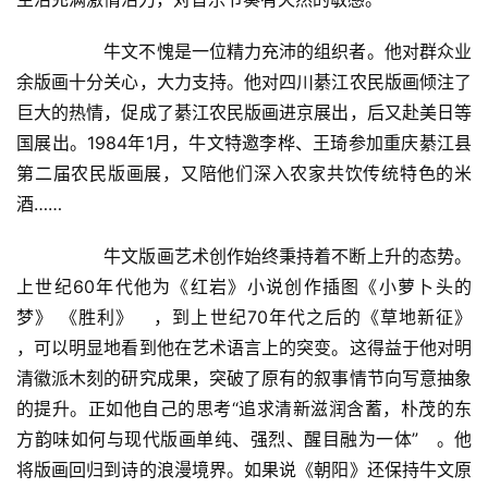
用
錯
  	牛文不愧是一位精力充沛的组织者。他对群众业
的
余版画十分关心，大力支持。他对四川綦江农民版画倾注了
繁
巨大的热情，促成了綦江农民版画进京展出，后又赴美日等
體
国展出。1984年1月，牛文特邀李桦、王琦参加重庆綦江县
字
一
第二届农民版画展，又陪他们深入农家共饮传统特色的米
百
酒……  
例
  	牛文版画艺术创作始终秉持着不断上升的态势。
上世纪60年代他为《红岩》小说创作插图《小萝卜头的
梦》 《胜利》   ，到上世纪70年代之后的《草地新征》   
，可以明显地看到他在艺术语言上的突变。这得益于他对明
清徽派木刻的研究成果，突破了原有的叙事情节向写意抽象
的提升。正如他自己的思考“追求清新滋润含蓄，朴茂的东
方韵味如何与现代版画单纯、强烈、醒目融为一体”   。他
将版画回归到诗的浪漫境界。如果说《朝阳》还保持牛文原