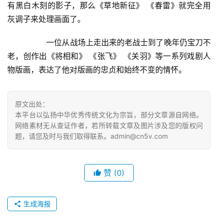
有黑白木刻的影子，那么《草地新征》 《春雷》就完全用
灰调子来处理画面了。  
  	一位从战场上走出来的老战士到了晚年仍宝刀不
老，创作出《将相和》 《张飞》 《关羽》等一系列戏剧人
物版画，表达了他对版画的忠贞和始终不变的情怀。  
原文出处：
本平台以弘扬中华优秀传统文化为宗旨，部分文章源自网络。
网络素材无从查证作者，若所转载文章及图片涉及您的版权问
题，请您及时与我们取得联系。admin@cn5v.com
赞
(0)
生成海报