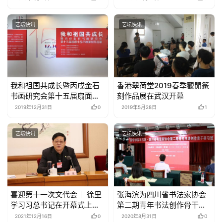
艺坛快讯
艺坛快讯
我和祖国共成长暨丙戌金石
香港翠荷堂2019春季觀閒篆
书画研究会第十五届扇面小
刻作品展在武汉开幕
品书画篆刻作品展隆重开幕
2019年12月31日
0
2019年5月28日
1
艺坛快讯
艺坛快讯
喜迎第十一次文代会｜ 徐里
张海滨为四川省书法家协会
学习习总书记在开幕式上重
第二期青年书法创作骨干研
要讲话精神的心得体会
习班主讲《心经导读》《坛
2021年12月16日
0
2020年8月31日
0