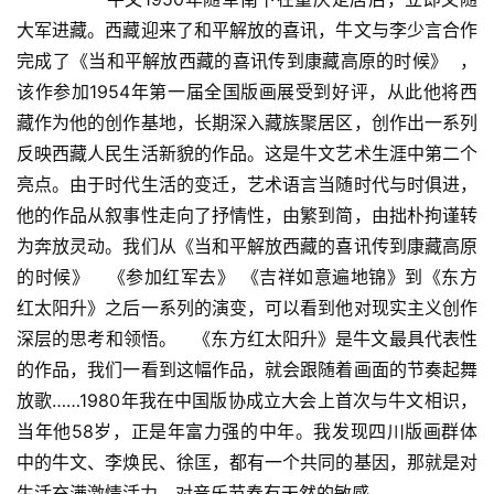
书
大军进藏。西藏迎来了和平解放的喜讯，牛文与李少言合作
欣
完成了《当和平解放西藏的喜讯传到康藏高原的时候》  ，
赏
该作参加1954年第一届全国版画展受到好评，从此他将西
藏作为他的创作基地，长期深入藏族聚居区，创作出一系列
砚
边
反映西藏人民生活新貌的作品。这是牛文艺术生涯中第二个
夜
亮点。由于时代生活的变迁，艺术语言当随时代与时俱进，
话
他的作品从叙事性走向了抒情性，由繁到简，由拙朴拘谨转
为奔放灵动。我们从《当和平解放西藏的喜讯传到康藏高原
美
的时候》   《参加红军去》 《吉祥如意遍地锦》到《东方
术
红太阳升》之后一系列的演变，可以看到他对现实主义创作
图
深层的思考和领悟。   《东方红太阳升》是牛文最具代表性
库
的作品，我们一看到这幅作品，就会跟随着画面的节奏起舞
放歌……1980年我在中国版协成立大会上首次与牛文相识，
容
易
当年他58岁，正是年富力强的中年。我发现四川版画群体
寫
中的牛文、李焕民、徐匡，都有一个共同的基因，那就是对
錯
生活充满激情活力，对音乐节奏有天然的敏感。  