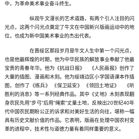
中，为革命美术事业奋斗终生。  
  	纵观牛文漫长的艺术道路，有两个引人注目的闪
光点，这两个闪光点奠定了牛文在中国新兴版画运动中的地
位，也成为新中国美术事业的杰出代表。  
  	在晋绥区那段岁月是牛文人生中第一个闪光点，
也是他最辉煌的时期，他为中华民族的解放事业奉献了他最
宝贵的青春年华。他为《抗战日报》   《人民画报》创作了
大量的插图、漫画和木刻。他为绥靖边区小学国语课本作插
图，创作了《练兵》 《保卫延安》 《领回土地证》   《听
胜利的消息》等一系列经典作品。其中《丈地》木刻表现翻
身农民先用“步弓”后用“绳索”丈量土地，反映出20世纪40年
代中国农民期盼公正的诉求和对美好生活的向往，堪称一幅
具有历史文献价值的作品。它表明，版画在处理中国农村变
革的进程中，技术性与道德力量有着同样重要的意义。  
首
页