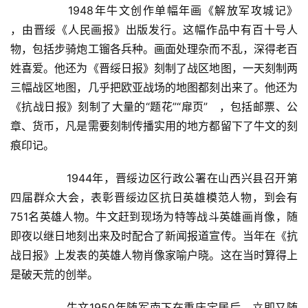
  	1948年牛文创作单幅年画《解放军攻城记》   
，由晋绥《人民画报》出版发行。这幅作品中有百十号人
艺
物，包括步骑炮工镏各兵种。画面处理杂而不乱，深得老百
坛
姓喜爱。他还为《晋绥日报》刻制了战区地图，一天刻制两
快
讯
三幅战区地图，几乎把欧亚战场的地图都刻出来了。他还为
《抗战日报》刻制了大量的“题花”“扉页”   ，包括邮票、公
书
章、货币，凡是需要刻制传播实用的地方都留下了牛文的刻
法
痕印记。  
征
稿
  	1944年，晋绥边区行政公署在山西兴县召开第
四届群众大会，表彰晋绥边区抗日英雄模范人物，到会有
学
751名英雄人物。牛文赶到现场为特等战斗英雄画肖像，随
术
即夜以继日地刻出来及时配合了新闻报道宣传。当年在《抗
研
战日报》上发表的英雄人物肖像家喻户晓。这在当时算得上
究
是破天荒的创举。  
法
  	牛文1950年随军南下在重庆定居后，立即又随