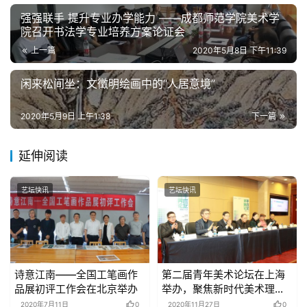
强强联手 提升专业办学能力 ——成都师范学院美术学
院召开书法学专业培养方案论证会
上一篇
2020年5月8日 下午11:39
闲来松间坐：文徵明绘画中的“人居意境”
2020年5月9日 上午1:38
下一篇
延伸阅读
艺坛快讯
艺坛快讯
诗意江南——全国工笔画作
第二届青年美术论坛在上海
品展初评工作会在北京举办
举办，聚焦新时代美术理论
构建
2020年7月11日
0
2020年11月27日
0