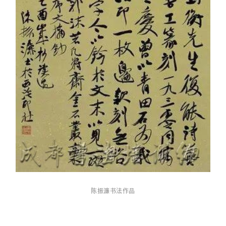
陈振濂书法作品