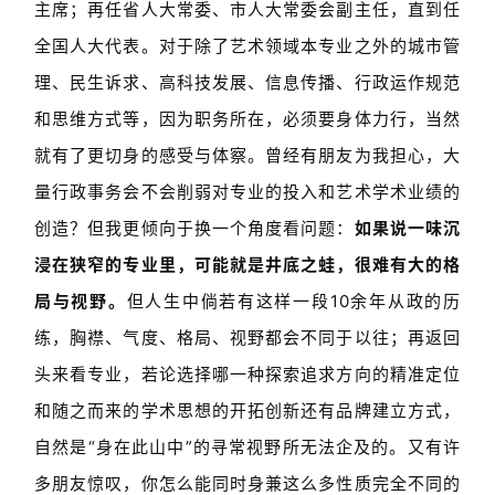
主席；再任省人大常委、市人大常委会副主任，直到任
全国人大代表。对于除了艺术领域本专业之外的城市管
理、民生诉求、高科技发展、信息传播、行政运作规范
和思维方式等，因为职务所在，必须要身体力行，当然
就有了更切身的感受与体察。曾经有朋友为我担心，大
量行政事务会不会削弱对专业的投入和艺术学术业绩的
创造？但我更倾向于换一个角度看问题：
如果说一味沉
浸在狭窄的专业里，可能就是井底之蛙，很难有大的格
局与视野。
但人生中倘若有这样一段10余年从政的历
练，胸襟、气度、格局、视野都会不同于以往；再返回
头来看专业，若论选择哪一种探索追求方向的精准定位
和随之而来的学术思想的开拓创新还有品牌建立方式，
自然是“身在此山中”的寻常视野所无法企及的。又有许
多朋友惊叹，你怎么能同时身兼这么多性质完全不同的