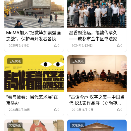
MoMA加入“拯救毕加索壁画
墨香飘逸远，笔韵传承久
之战”，保护与开发者各执一
——成都市金牛区书法家协
词
会小楷书法分享交流活动成
2020年5月16日
0
2024年5月24日
0
功举办
艺坛快讯
艺坛快讯
“看与被看：当代艺术展”在
“古语今声·汉字之美—中国当
京举办
代书法家作品展（立陶宛
展）”开幕
2024年3月29日
0
2019年11月19日
0
艺坛快讯
艺坛快讯