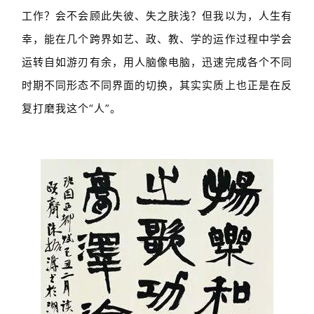
工作？会不会顾此失彼、失之肤浅？但我以为，人生有
首
幸，能在几个跨界如艺、政、教、学的运作过程中学会
页
运转自如游刃有余，用人脑像电脑，迅速完成各个不同
时期不同形态不同界面的切换，其实实质上也正是在反
艺
复打磨我这个“人”。
坛
快
讯
书
法
征
稿
学
术
研