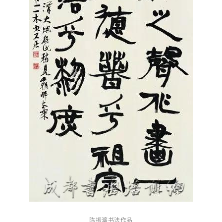
究
法
书
欣
赏
砚
边
夜
话
美
术
图
库
容
陈振濂书法作品