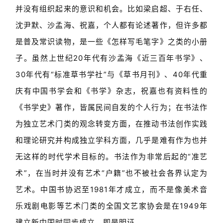
并没有组织起来的意识和机会。比如梁启超、于右任、
沈尹默、沙孟海、祝嘉，个人都有论述著作，但许多都
是普及常识读物，是一些《怎样写毛笔字》之类的小册
子。虽然上世纪20年代有沙孟海《近三百年书学》、
30年代有“标准草书学社”与《草书月刊》、40年代重
庆有中国书学会和《书学》杂志，祝嘉也有资料性的
《书学史》著作，皆属民间自发的个人行为；在书法作
为独立艺术门类的观念转变方面，在推动书法创作实践
和理论研究并构成独立学科方面，几乎是难有作为也并
无这样的时代学术目标的。书法作为非常后起的“准艺
术”，在当时并没有艺术“户籍”也不被社会各界认定为
艺术。中国书协迟至1981年才成立，而不是像美术音
乐戏剧电影等艺术门类的全国文艺家协会是在1949年
建立新中国时同步成立，即是明证。