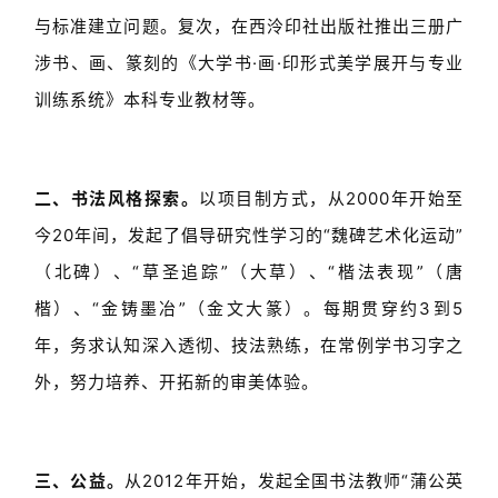
与标准建立问题。复次，在西泠印社出版社推出三册广
涉书、画、篆刻的《大学书·画·印形式美学展开与专业
训练系统》本科专业教材等。
二、书法风格探索。
以项目制方式，从2000年开始至
今20年间，发起了倡导研究性学习的“魏碑艺术化运动”
（北碑）、“草圣追踪”（大草）、“楷法表现”（唐
楷）、“金铸墨冶”（金文大篆）。每期贯穿约3到5
年，务求认知深入透彻、技法熟练，在常例学书习字之
外，努力培养、开拓新的审美体验。
三、公益。
从2012年开始，发起全国书法教师“蒲公英