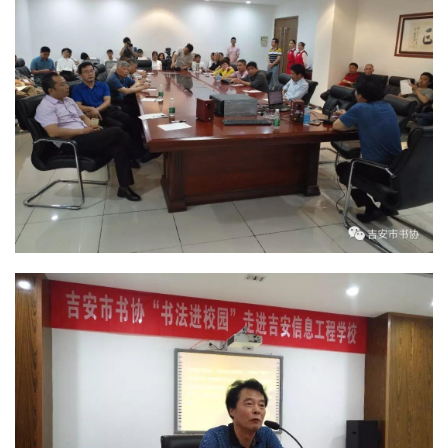
首
页
艺
坛
快