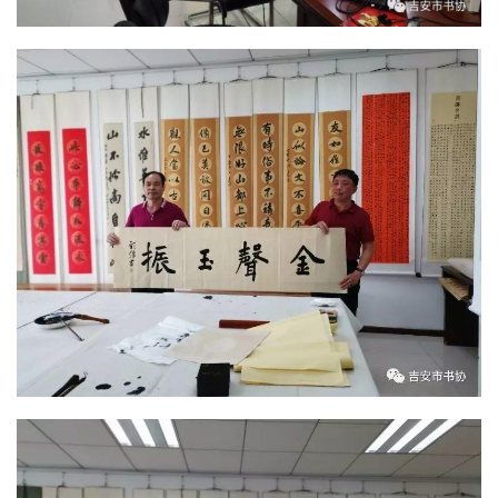
边
夜
话
美
术
图
库
容
易
寫
錯
用
錯
的
繁
體