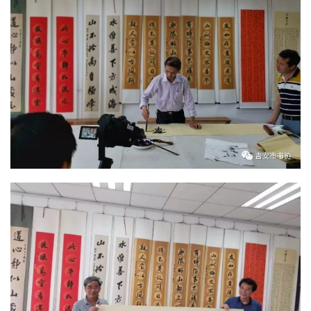
字
一
百
例