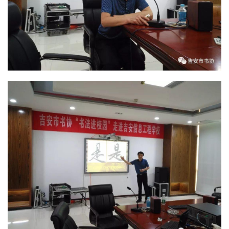
讯
书
法
征
稿
学
术
研
究
法
书
欣
赏
砚