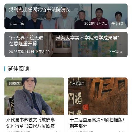
樊利杰出任湖北省书法院院长
上一篇
2026年5月7日 下午5:30
“行无界・绘无疆 —— 渤海大学美术学院教学成果展”
在蓉隆重开幕
2026年5月14日 下午3:29
下一篇
延伸阅读
网络展厅
网络展厅
邓代昆书苏轼文《放鹤亭
十二届国展高清印刷扫描版/
记》行草书四尺八屏欣赏
刻字部分