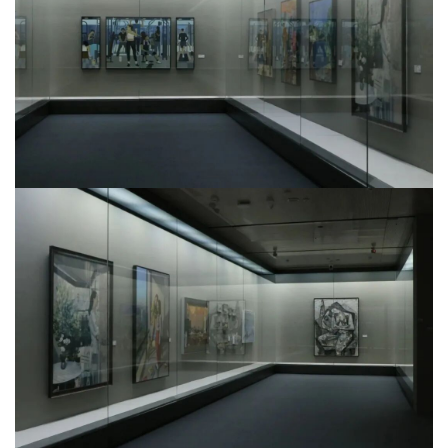
首
页
艺
坛
快
讯
书
法