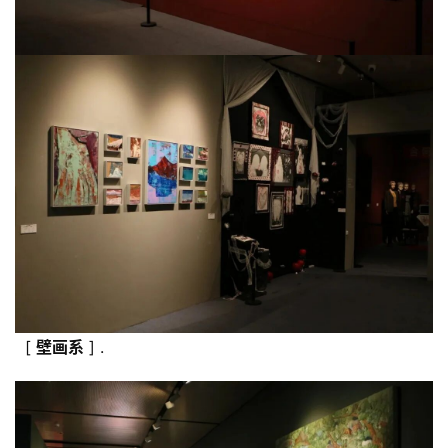
[
壁
画
系
] .