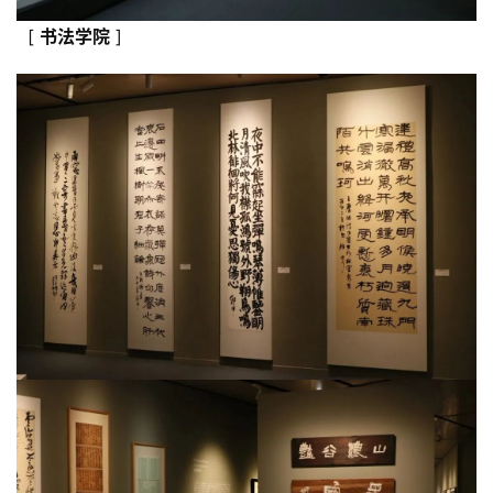
征
稿
[
书法学院
]
学
术
研
究
法
书
欣
赏
砚
边
夜
话