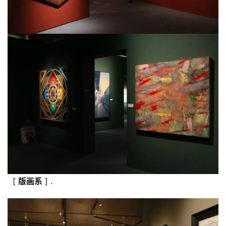
[
版
画系
] .