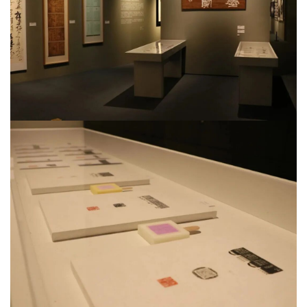
美
术
图
库
容
易
寫
錯
用
錯
的
繁
體
字
一
百
例