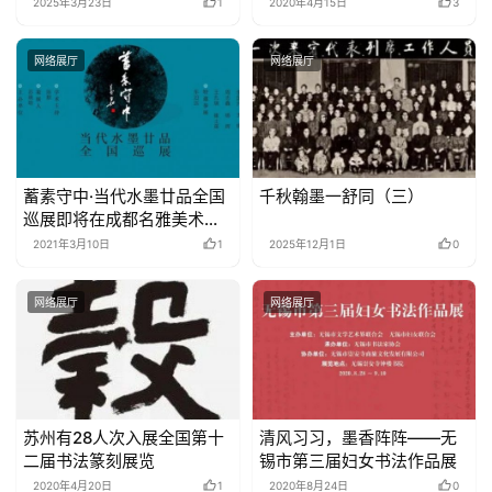
2025年3月23日
1
2020年4月15日
3
网络展厅
网络展厅
蓄素守中·当代水墨廿品全国
千秋翰墨一舒同（三）
巡展即将在成都名雅美术馆
开幕
2021年3月10日
1
2025年12月1日
0
网络展厅
网络展厅
苏州有28人次入展全国第十
清风习习，墨香阵阵——无
二届书法篆刻展览
锡市第三届妇女书法作品展
2020年4月20日
1
2020年8月24日
0