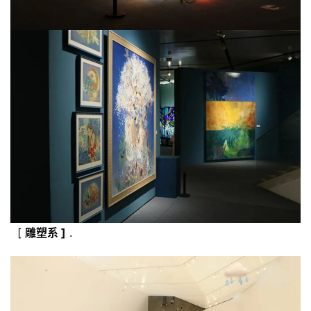
[
雕塑
系
]
.