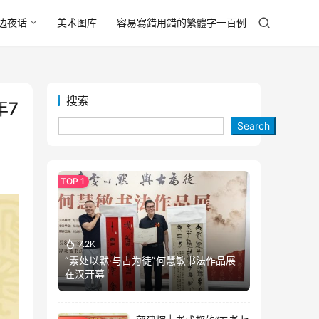
边夜话
美术图库
容易寫錯用錯的繁體字一百例
搜索
年7
Search
7.2K
“素处以默·与古为徒”何慧敏书法作品展
在汉开幕