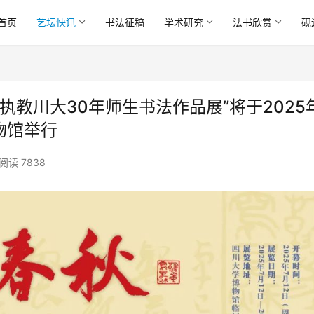
首页
艺坛快讯
书法征稿
学术研究
法书欣赏
砚
教川大30年师生书法作品展”将于2025
博物馆举行
阅读 7838