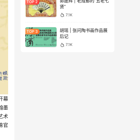
郭建辉 | 老成都的“五老七
贤”
7.1K
胡瑶 | 张问陶书画作品展
后记
7.1K
开幕
翰墨
艺术
锦官