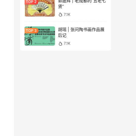
郭建辉 | 老成都的“五老七
贤”
7.1K
胡瑶 | 张问陶书画作品展
后记
7.1K