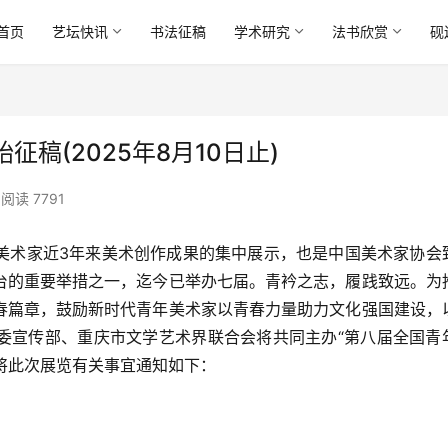
首页
艺坛快讯
书法征稿
学术研究
法书欣赏
砚
稿(2025年8月10日止)
阅读 7791
美术家近3年来美术创作成果的集中展示，也是中国美术家协会
台的重要举措之一，迄今已举办七届。青衿之志，履践致远。为
春篇章，鼓励新时代青年美术家以青春力量助力文化强国建设，
委宣传部、重庆市文学艺术界联合会将共同主办“第八届全国青
现将此次展览有关事宜通知如下：