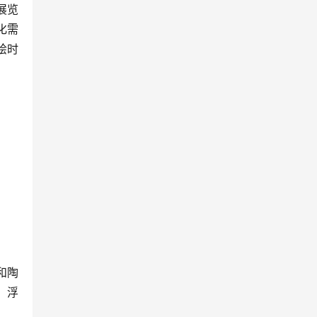
展览
化需
绘时
和陶
。浮