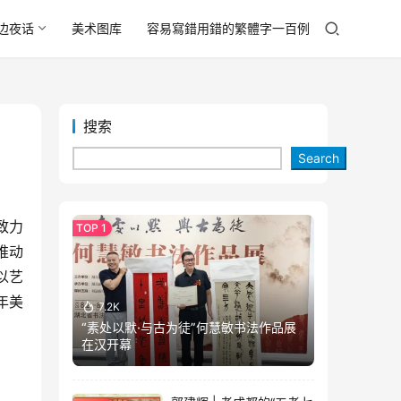
边夜话
美术图库
容易寫錯用錯的繁體字一百例
搜索
Search
致力
推动
以艺
年美
7.2K
“素处以默·与古为徒”何慧敏书法作品展
在汉开幕