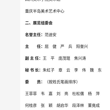
重庆半岛美术艺术中心
二、展览组委会
名誉主任：
范迪安
主　　任：
屈　健　严　兵　阳奎兴
副 主 任：
王　平　庞茂琨　焦兴涛
秘 书 长：
朱虹子　章　云　李　伟　魏　东
委　　员：
（按姓氏笔画排序）
王菲菲　韦　嘉　刘　亮　杜松儒　杨　萍
何桂彦　张　颖　胡启华　段泽林　董竟成