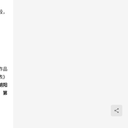
段，
作品
表》
朝阳
：第