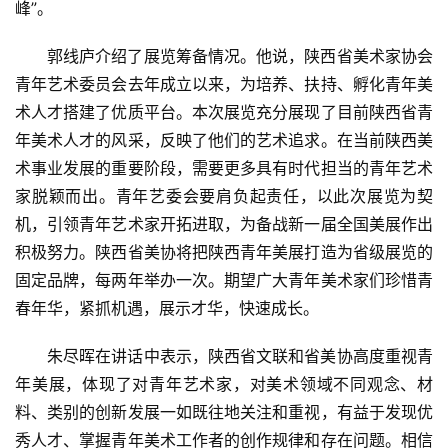
峰”。
郭线庐介绍了展览筹备情况。他说，陕西省美术家协会
青年艺术委员会去年成立以来，为培养、扶持、孵化青年美
术人才搭建了优质平台。本次展览充分展现了目前陕西省青
年美术人才的风采，反映了他们的艺术追求。在当前陕西美
术事业发展的重要阶段，需要更多具有时代担当的青年艺术
家脱颖而出。青年艺委会要肩负起责任，以此次展览为契
机，引领青年艺术家开拓进取，为备战新一届全国美展作出
积极努力。陕西省美协将把陕西青年美展打造为省级展览的
固定品牌，每两年举办一次。期望广大青年美术家们珍惜青
春年华，紧抓机遇，展示才华，快速成长。
朱尽晖在讲话中表示，陕西省文联和省美协高度重视青
年美展，体现了对青年艺术家，对美术领域不同观念、材
首
料、类别的创新发展一如既往地关注和重视，有益于发现优
页
秀人才、掌握青年美术工作者的创作规律和存在问题。相信