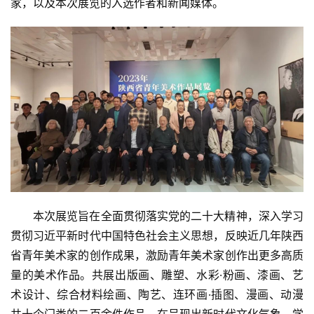
家，以及本次展览的入选作者和新闻媒体。
欣
赏
砚
边
夜
话
美
术
图
库
本次展览旨在全面贯彻落实党的二十大精神，深入学习
贯彻习近平新时代中国特色社会主义思想，反映近几年陕西
容
省青年美术家的创作成果，激励青年美术家创作出更多高质
易
量的美术作品。共展出版画、雕塑、水彩·粉画、漆画、艺
寫
錯
术设计、综合材料绘画、陶艺、连环画·插图、漫画、动漫
用
共十个门类的二百余件作品，在呈现出新时代文化气象、学