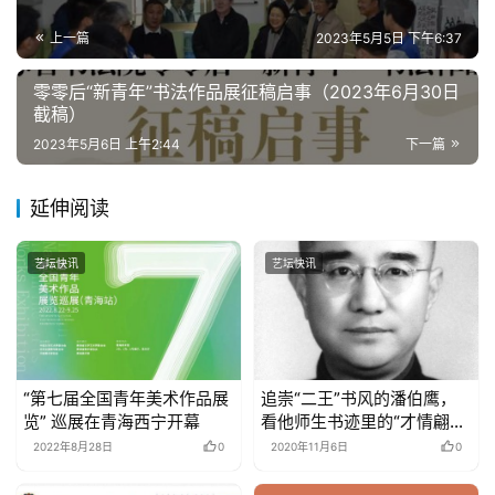
上一篇
2023年5月5日 下午6:37
零零后“新青年”书法作品展征稿启事（2023年6月30日
截稿）
2023年5月6日 上午2:44
下一篇
延伸阅读
艺坛快讯
艺坛快讯
“第七届全国青年美术作品展
追崇“二王”书风的潘伯鹰，
览” 巡展在青海西宁开幕
看他师生书迹里的“才情翩
翩”
2022年8月28日
0
2020年11月6日
0