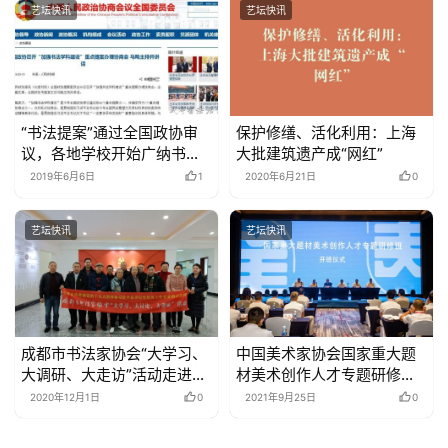
艺坛快讯
艺坛快讯
“书法提案”通过全国政协审
保护修缮、活化利用：上海
议，各地学校开始广纳书法
大批建筑遗产成“网红”
人才！ –
2019年6月6日
1
2020年6月21日
0
艺坛快讯
艺坛快讯
成都市书法家协会“大学习、
中国美术家协会国家重大题
大调研、大走访”活动走进大
材美术创作人才专题研修班
邑县经济开发区党群活动服
在重庆开班
2020年12月1日
0
2021年9月25日
0
务中心