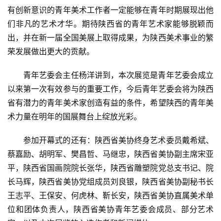
有创新意识的青年美术工作者一定能够在青年时期展现出他
艺
们非凡的艺术才华。期待陕西省的青年艺术家能够脱颖而
坛
出，并在新一届全国美展上取得成果，为陕西美术事业的繁
快
荣发展做出更大的贡献。
讯
青年艺委会主任杨洋讲到，本次展览是青年艺委会成立
书
以来第一次有效参与的重要工作，今后青年艺委会将为陕西
法
征
省有潜力的青年美术家创造有益的条件，希望陕西的青年美
稿
术力量在明年的国展舞台上绽放光彩。
参加开幕式的还有：陕西省美协终身艺术委员戴希斌、
学
术
蔡嘉励、胡明军、樊昌哲、马继忠，陕西省美协副主席宋亚
研
平，陕西省国画院院长张华，陕西省雕塑院党总支书记、院
究
长马辉，陕西省美协党组成员刘良银，陕西省美协副秘书长
王志平、王保安、何虎林、靳长安，陕西省美协直属美术单
法
位和团体负责人，陕西省美协青年艺委会成员、部分艺术
书