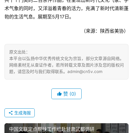
錯
术气象的同时，又洋溢着青春的活力，充满了新时代清新蓬
的
勃的生活气息。展期至5月17日。
繁
體
（来源：陕西省美协）
字
一
百
原文出处：
例
本平台以弘扬中华优秀传统文化为宗旨，部分文章源自网络。
网络素材无从查证作者，若所转载文章及图片涉及您的版权问
题，请您及时与我们取得联系。admin@cn5v.com
赞
(0)
生成海报
中国文联定点帮扶工作组赴甘肃武都调研