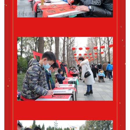
书
欣
赏
砚
边
夜
话
美
术
图
库
容
易
寫
錯