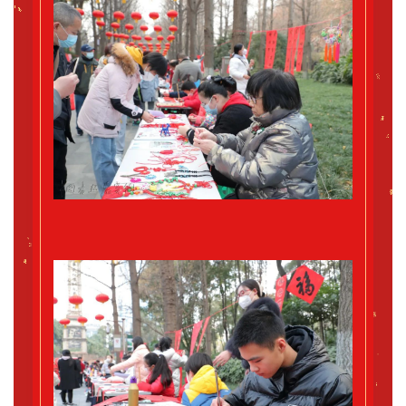
艺
坛
快
讯
书
法
征
稿
学
术
研
究
法