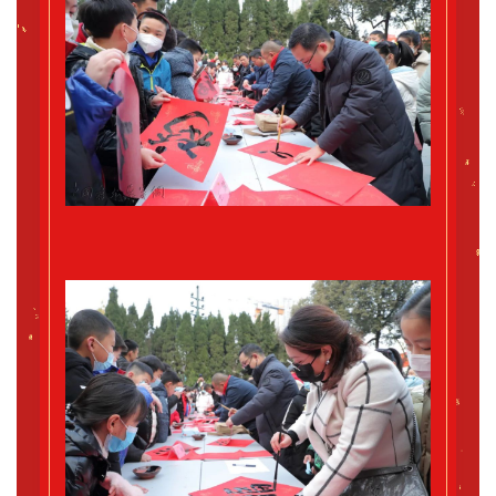
用
錯
的
繁
體
字
一
百
例