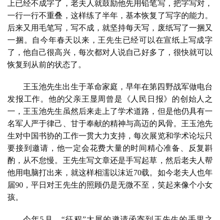
上已经不成字了，老夫人就鼓励他先用铅笔写，把字写对，
一行一行不重叠，这样练了半年，基本恢复了写字的能力。
后来又用毛笔写，写不成，就坚持每天写，废纸写了一捆又
一捆。自今年春天以来，王先生已经可以在宣纸上写成字
了，他自己很高兴，每次都对人说自己好多了，很快就可以
恢复到从前的状态了。
王玉池先生出生于革命家庭，早年在第四野战军做电台
发报工作。他的父亲王显周曾是《人民日报》的创始人之
一，王玉池先生虽然后来走上了学术道路，但是他仍具有一
名军人严于律己、甘于奉献的精神与高迈的风骨。王玉池先
生对中国书协的工作一贯大力支持，每次展览和学术论坛只
要接到邀请，他一定会花费大量的时间精心准备、反复斟
酌，从不怠慢。王先生写文章还是手写起草，然后老夫人帮
他用电脑打出来，就这样相濡以沫近
70
载。如今老夫人也年
届
90
，平日对王先生的照顾仍是无微不至，笑起来像个小女
孩。
今年
5
月，“征程”大展的邀请函寄到王先生的手里之