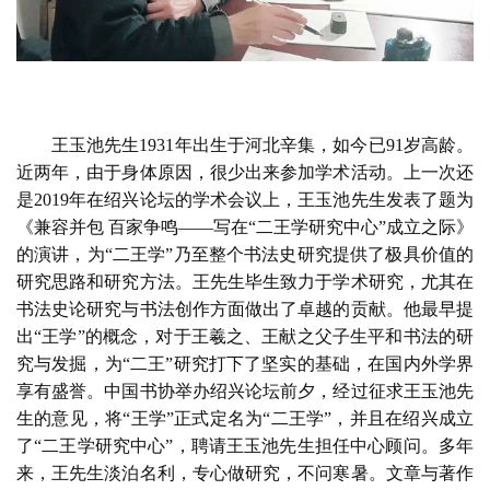
王玉池先生
1931
年出生于河北辛集，如今已
91
岁高龄。
近两年，由于身体原因，很少出来参加学术活动。上一次还
是
2019
年在绍兴论坛的学术会议上，王玉池先生发表了题为
《兼容并包 百家争鸣——写在“二王学研究中心”成立之际》
的演讲，为“二王学”乃至整个书法史研究提供了极具价值的
研究思路和研究方法。王先生毕生致力于学术研究，尤其在
书法史论研究与书法创作方面做出了卓越的贡献。他最早提
出“王学”的概念，对于王羲之、王献之父子生平和书法的研
究与发掘，为“二王”研究打下了坚实的基础，在国内外学界
享有盛誉。中国书协举办绍兴论坛前夕，经过征求王玉池先
生的意见，将“王学”正式定名为“二王学”，并且在绍兴成立
了“二王学研究中心”，聘请王玉池先生担任中心顾问。多年
来，王先生淡泊名利，专心做研究，不问寒暑。文章与著作