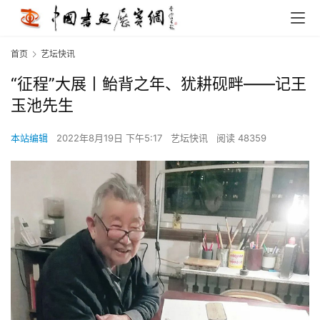
首页
艺坛快讯
“征程”大展丨鲐背之年、犹耕砚畔——记王
玉池先生
本站编辑
2022年8月19日 下午5:17
艺坛快讯
阅读 48359