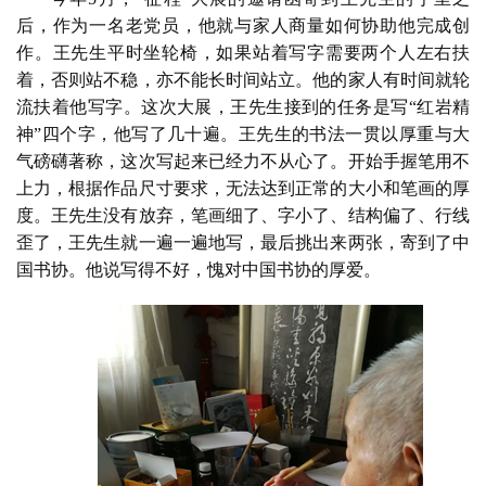
后，作为一名老党员，他就与家人商量如何协助他完成创
作。王先生平时坐轮椅，如果站着写字需要两个人左右扶
着，否则站不稳，亦不能长时间站立。他的家人有时间就轮
流扶着他写字。这次大展，王先生接到的任务是写“红岩精
首
神”四个字，他写了几十遍。王先生的书法一贯以厚重与大
页
气磅礴著称，这次写起来已经力不从心了。开始手握笔用不
上力，根据作品尺寸要求，无法达到正常的大小和笔画的厚
艺
度。王先生没有放弃，笔画细了、字小了、结构偏了、行线
坛
歪了，王先生就一遍一遍地写，最后挑出来两张，寄到了中
快
国书协。他说写得不好，愧对中国书协的厚爱。
讯
书
法
征
稿
学