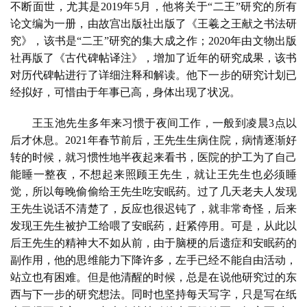
不断面世，尤其是
2019
年
5
月，他将关于“二王”研究的所有
论文编为一册，由故宫出版社出版了《王羲之王献之书法研
究》，该书是“二王”研究的集大成之作；
2020
年由文物出版
社再版了《古代碑帖译注》，增加了近年的研究成果，该书
对历代碑帖进行了详细注释和解读。他下一步的研究计划已
经拟好，可惜由于年事已高，身体出现了状况。
王玉池先生多年来习惯于夜间工作，一般到凌晨
3
点以
后才休息。
2021
年春节前后，王先生生病住院，病情逐渐好
转的时候，就习惯性地半夜起来看书，医院的护工为了自己
能睡一整夜，不想起来照顾王先生，就让王先生也必须睡
觉，所以每晚偷偷给王先生吃安眠药。过了几天老夫人发现
王先生说话不清楚了，反应也很迟钝了，就非常奇怪，后来
发现王先生被护工给喂了安眠药，赶紧停用。可是，从此以
后王先生的精神大不如从前，由于脑梗的后遗症和安眠药的
副作用，他的思维能力下降许多，左手已经不能自由活动，
站立也有困难。但是他清醒的时候，总是在说他研究过的东
西与下一步的研究想法。同时也坚持每天写字，只是写在纸