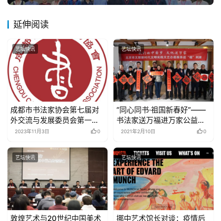
延伸阅读
艺坛快讯
艺坛快讯
成都市书法家协会第七届对
“同心同书·祖国新春好”——
外交流与发展委员会第一次
书法家送万福进万家公益活
会议暨封面传媒2024“封面
动在全国各地广泛开展
2023年11月3日
0
2021年2月10日
0
阳光助学行动”启动仪式成功
举行
艺坛快讯
艺坛快讯
敦煌艺术与20世纪中国美术
挪中艺术馆长对谈：疫情后