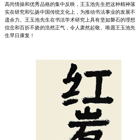
高尚情操和优秀品格的集中反映，王玉池先生把这种精神落
实在研究和弘扬中国传统文化上，为推动书法事业的发展不
容
遗余力。王玉池先生在书法学术研究上具有坚如磐石的理想
易
信念和百折不挠的浩然正气，令人肃然起敬。唯愿王玉池先
寫
生早日康复！
錯
用
錯
的
繁
體
字
一
百
例