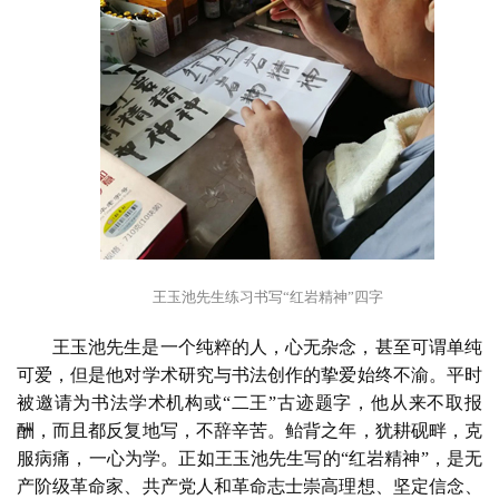
术
研
究
法
书
欣
赏
砚
王玉池先生练习书写“红岩精神”四字
边
夜
王玉池先生是一个纯粹的人，心无杂念，甚至可谓单纯
话
可爱，但是他对学术研究与书法创作的挚爱始终不渝。平时
被邀请为书法学术机构或“二王”古迹题字，他从来不取报
美
酬，而且都反复地写，不辞辛苦。鲐背之年，犹耕砚畔，克
术
服病痛，一心为学。正如王玉池先生写的“红岩精神”，是无
图
产阶级革命家、共产党人和革命志士崇高理想、坚定信念、
库