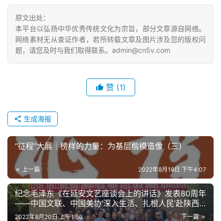
原文出处：
本平台以弘扬中华优秀传统文化为宗旨，部分文章源自网络。
网络素材无从查证作者，若所转载文章及图片涉及您的版权问
题，请您及时与我们取得联系。admin@cn5v.com
赞
(1)
生成海报
“征程”大展｜榜样的力量：为基层楷模造像（三）
上一篇
2022年8月19日 下午4:07
纪念毛泽东《在延安文艺座谈会上的讲话》发表80周年
——中国文联、中国美协‘深入生活、扎根人民’赴陕西
延安、照金采风写生创作活动
2022年8月20日 上午1:50
下一篇