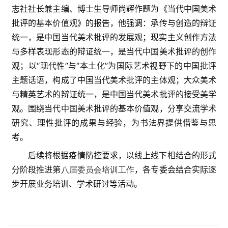
志社社长兼主编、博士生导师尚辉作题为《当代中国美术
艺
坛
批评的基本价值观》的报告，
他强调
：
承传与创造的辩证
快
统一，是中国当代美术批评的发展观；现实主义创作方法
讯
与多样表现形态的辩证统一，是当代中国美术批评的创作
观；以“现代性”与“本土化”为国际艺术视野下的中国批评
书
主题话语，构成了中国当代美术批评的主体观；大众美术
法
与精英艺术的辩证统一，是中国当代美术批评的接受美学
征
观。围绕当代中国美术批评的基本价值观，分享交流学术
稿
研究、理性批评的成果与经验，为书法界提供借鉴与思
考。
学
术
后续将根据疫情防控要求，
以线上线下相结合的形式
研
分阶段推进第
八届委员会培训工作
，各专委会结合实际逐
究
步开展业务培训、学术研讨等活动。
法
书