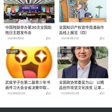
中国残联举办第30次全国助
全国知识产权宣传周漫画作
残日主题发布会
品线上展览（四）
2020年5月8日
0
2021年4月21日
0
艺坛快讯
艺坛快讯
武侯学子在第二届青少年书
全国政协常委吴为山：以精
画传习大会全省决赛中取得
品创作攻坚文化扶贫 让革命
佳绩
老区留下红色经典
2023年8月25日
0
2020年5月23日
0