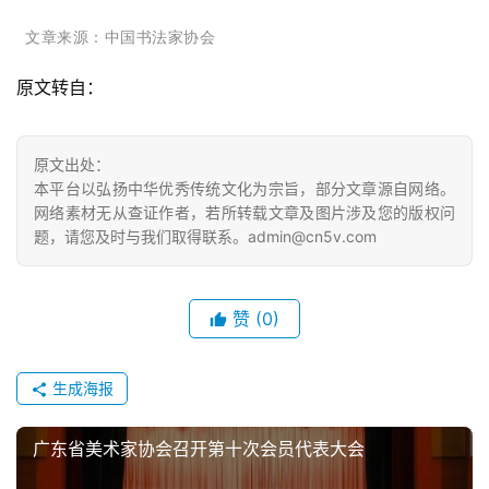
欣
赏
文章来源：中国书法家协会
原文转自：
砚
边
夜
原文出处：
话
本平台以弘扬中华优秀传统文化为宗旨，部分文章源自网络。
网络素材无从查证作者，若所转载文章及图片涉及您的版权问
美
题，请您及时与我们取得联系。admin@cn5v.com
术
图
库
赞
(0)
容
生成海报
易
寫
錯
广东省美术家协会召开第十次会员代表大会
用