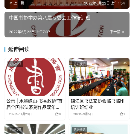
錯
上一篇
2022年6月22日 上午1:54
的
繁
中国书协举办第八届专委会工作培训班
體
字
2022年6月22日 上午7:07
下一篇
一
百
延伸阅读
例
艺坛快讯
艺坛快讯
公示 | 水墨崃山·书香政协”首
锦江区书法家协会临书临印
届全国书法篆刻作品双年展
培训班结业
评审揭晓（附优秀、入展和
2023年11月23日
0
2021年9月5日
1
邀请作品作者名单）
艺坛快讯
艺坛快讯