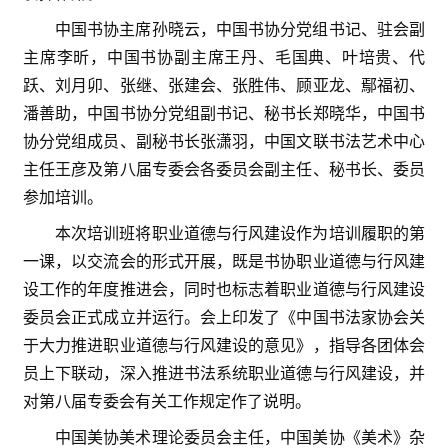
中国书协主席孙晓云，中国书协分党组书记、驻会副
主席李昕，中国书协副主席王丹、毛国典、叶培贵、代
跃、刘月卯、张继、张建会、张胜伟、顾亚龙、鄢福初、
潘善助，中国书协分党组副书记、
秘书长郑晓华，中国书
协分党组成员、副秘书长张潇羽，中国文联书法艺术中心
主任王彦及第八届专委会各委员会副主任、秘书长、委员
参加培训。
本次培训班将职业道德与行风建设作为培训履职的第
一课，以交流会的形式开展，
既是书协职业道德与行风建
设工作的年度推进会，
同时也标志着职业道德与行风建设
委员会正式成立并运行。
会上印发了《中国书法家协会关
于大力推进职业道德与行风建设的意见》，指导各团体会
员上下联动，深入推进书法系统职业道德与行风建设，并
首
对
第八届专委会有关工作规定作了说明。
页
中国美协美术理论委员会主任，中国美协《美术》杂