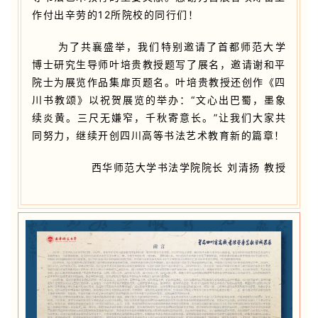
作付出辛劳的12所院校的同行们！
为了共襄盛举，我们特别邀请了首都师范大学
博士研究生导师叶培贵教授题写了展名，邀请谢和平
院士为展览作品集扉页题名。叶培贵教授还创作《四
川书教颂》以祝贺展览的举办：“文心出巴蜀，墨象
续炎黄。三尺无嫌窄，千秋寄意长。”让我们大家共
同努力，继续开创四川高等书法艺术教育新的篇章！
西华师范大学书法学院院长 刘清扬 教授