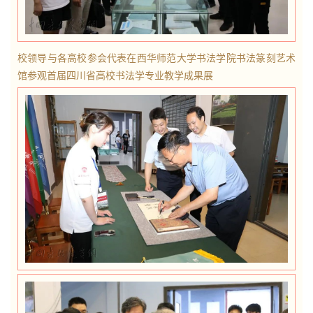
快
讯
校领导与各高校参会代表在西华师范大学书法
学院书法篆刻艺术
书
馆参观首届四川省高校书法学专业教学成果展
法
征
稿
学
术
研
究
法
书
欣
赏