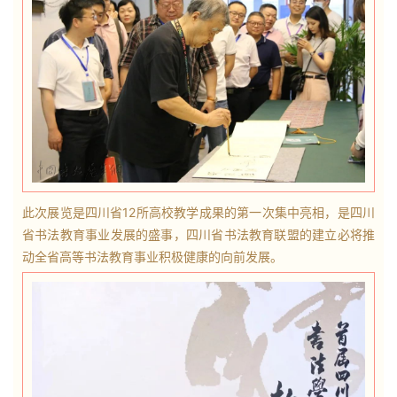
砚
边
夜
话
美
术
图
库
此次展览是四川省12所高校教学成果的第一次集中亮相，是四川
省书法教育事业发展的盛事，四川省书法教育联盟的建立必将推
容
动全省高等书法教育事业积极健康的向前发展。
易
寫
錯
用
錯
的
繁