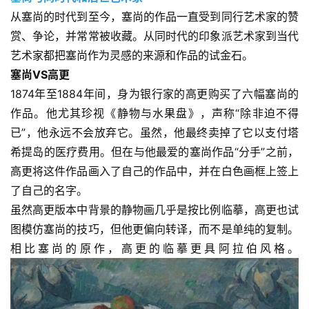
从塞尚的时代到至今，塞尚的作品一直受到同行艺术家的赞
赏、争论，并常常被收藏。从同时代的印象派艺术家到当代
艺术家都把塞尚作为灵感的来源和作品的试金石。
塞尚VS高更
1874年至1884年间，身为银行家的高更购买了六幅塞尚的
作品。他尤其珍视《静物与水果盘》，声称“除非迫不得
已”，他永远不会放弃它。虽然，他最终卖掉了它以支付塔
希提岛的医疗费用。但在与他最爱的塞尚作品“分手”之前，
高更将这件作品画入了自己的作品中，并在白色画框上签上
了自己的名字。
虽然高更版本中背景的静物画几乎是按比例临摹，高更也试
首
图模仿塞尚的技巧，但他更偏向转译，而不是单纯的复制。
页
相比塞尚的原作，高更的临摹更具阿拉伯风格。
艺
坛