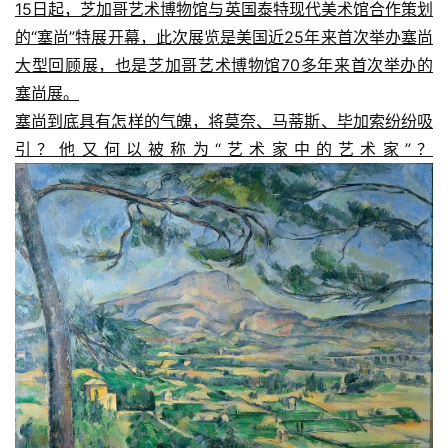
15日起，芝加哥艺术博物馆与英国泰特现代美术馆合作策划
的“塞尚”特展开幕，此次展览是美国近25年来首次举办塞尚
大型回顾展，也是芝加哥艺术博物馆70多年来首次举办的
塞尚展。
塞尚到底具有怎样的气魄，将莫奈、马蒂斯、毕加索纷纷吸
引？他又何以被称为“艺术家中的艺术家”？