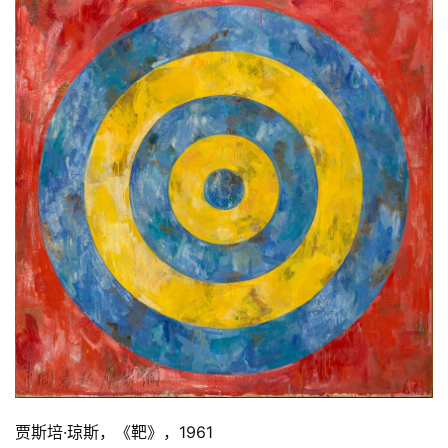
贾斯培·琼斯，《靶》，1961