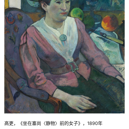
砚
边
夜
话
美
术
图
库
容
易
寫
錯
用
錯
的
高更，《坐在塞尚〈静物〉前的女子》，1890年
繁