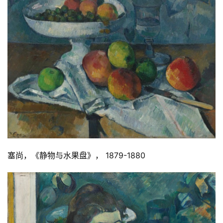
快
讯
书
法
征
稿
学
术
研
究
塞尚，《静物与水果盘》， 1879-1880
法
书
欣
赏