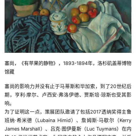
塞尚，《有苹果的静物》，1893-1894年，洛杉矶盖蒂博物
馆藏
塞尚的影响力并没有止于马蒂斯和毕加索，到了20世纪后
期，亨利·摩尔、卢西安·弗洛伊德、贾斯培·琼斯也受其影
响。
为了证明这一点，策展团队邀请了包括2017透纳奖得主鲁
班纳·希米德（Lubaina Himid）、詹姆斯·马歇尔（Kerry 
James Marshall）、吕克·图伊曼斯（Luc Tuymans）在内