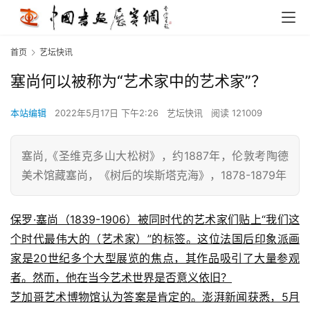
首页
艺坛快讯
塞尚何以被称为“艺术家中的艺术家”？
本站编辑
2022年5月17日 下午2:26
艺坛快讯
阅读 121009
塞尚,《圣维克多山大松树》，约1887年，伦敦考陶德
美术馆藏塞尚，《树后的埃斯塔克海》，1878-1879年
保罗·塞尚（1839-1906）被同时代的艺术家们贴上“我们这
个时代最伟大的（艺术家）”的标签。这位法国后印象派画
家是20世纪多个大型展览的焦点，其作品吸引了大量参观
者。然而，他在当今艺术世界是否意义依旧？
芝加哥艺术博物馆认为答案是肯定的。澎湃新闻获悉，5月