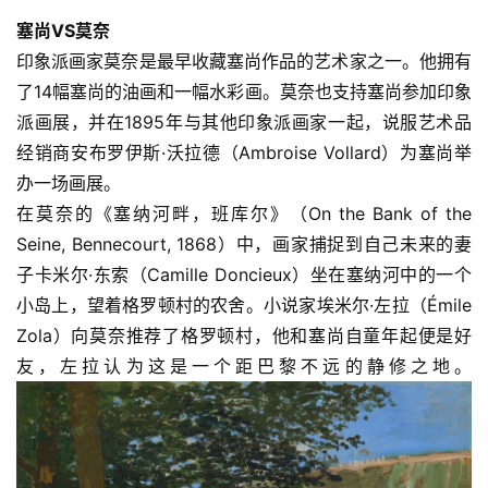
體
塞尚VS莫奈
字
印象派画家莫奈是最早收藏塞尚作品的艺术家之一。他拥有
一
了14幅塞尚的油画和一幅水彩画。莫奈也支持塞尚参加印象
百
派画展，并在1895年与其他印象派画家一起，说服艺术品
例
经销商安布罗伊斯·沃拉德（Ambroise Vollard）为塞尚举
办一场画展。
在莫奈的《塞纳河畔，班库尔》（On the Bank of the 
Seine, Bennecourt, 1868）中，画家捕捉到自己未来的妻
子卡米尔·东索（Camille Doncieux）坐在塞纳河中的一个
小岛上，望着格罗顿村的农舍。小说家埃米尔·左拉（Émile 
Zola）向莫奈推荐了格罗顿村，他和塞尚自童年起便是好
友，左拉认为这是一个距巴黎不远的静修之地。