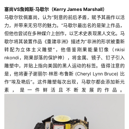
塞尚VS詹姆斯·马歇尔（Kerry James Marshall）
马歇尔钦佩塞尚，认为“刻意的前后矛盾，赋予其画作以活
力，并带来无穷尽的魅力。”马歇尔最出名的是架上作品，
但他也尝试在多种媒介上创作，以艺术史表现黑人文化。马
歇尔将其装置作品《重建非洲》描述为“非洲的形状被重新
转配为立体主义雕塑”，他借鉴刚果能量钉像（nkisi 
nkondi，刚果部落的保护神），将金属、镜子、钉子引入
雕塑中，并贴上指向美国的黑人运动的标签。值得注意的
是，他将妻子谢丽尔·林恩·布鲁斯 (Cheryl Lynn Bruce) 比
作“埃及艳后”。这件雕塑每次出现，马歇尔都会添加新元
素，是一件鲜活且不断发展的作品。