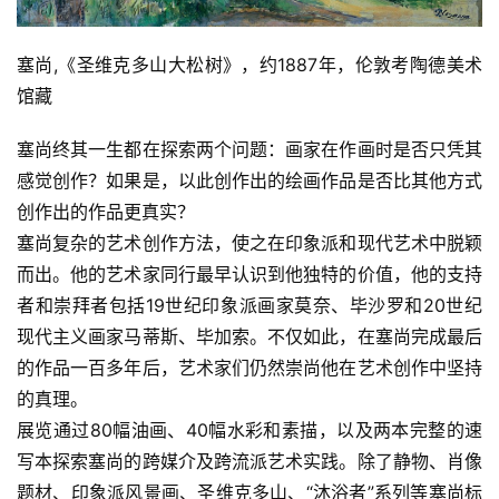
塞尚,《圣维克多山大松树》，约1887年，伦敦考陶德美术
馆藏
塞尚终其一生都在探索两个问题：画家在作画时是否只凭其
感觉创作？如果是，以此创作出的绘画作品是否比其他方式
创作出的作品更真实？
塞尚复杂的艺术创作方法，使之在印象派和现代艺术中脱颖
而出。他的艺术家同行最早认识到他独特的价值，他的支持
者和崇拜者包括19世纪印象派画家莫奈、毕沙罗和20世纪
现代主义画家马蒂斯、毕加索。不仅如此，在塞尚完成最后
的作品一百多年后，艺术家们仍然崇尚他在艺术创作中坚持
的真理。
展览通过80幅油画、40幅水彩和素描，以及两本完整的速
写本探索塞尚的跨媒介及跨流派艺术实践。除了静物、肖像
题材、印象派风景画、圣维克多山、“沐浴者”系列等塞尚标