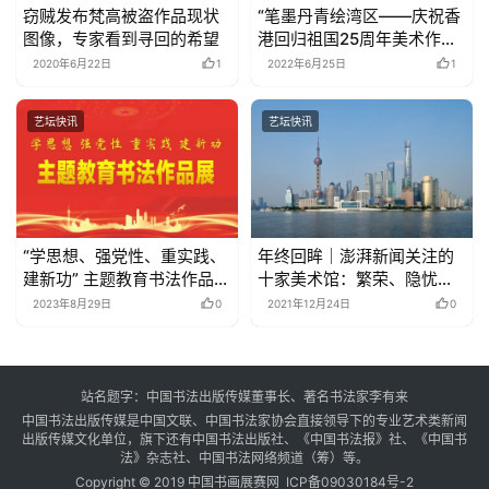
窃贼发布梵高被盗作品现状
“笔墨丹青绘湾区——庆祝香
图像，专家看到寻回的希望
港回归祖国25周年美术作品
展”在京举办
2020年6月22日
1
2022年6月25日
1
艺坛快讯
艺坛快讯
“学思想、强党性、重实践、
年终回眸｜澎湃新闻关注的
建新功” 主题教育书法作品展
十家美术馆：繁荣、隐忧与
第24辑
无界
2023年8月29日
0
2021年12月24日
0
站名题字：中国书法出版传媒董事长、著名书法家李有来
中国书法出版传媒是中国文联、中国书法家协会直接领导下的专业艺术类新闻
出版传媒文化单位，旗下还有中国书法出版社、《中国书法报》社、《中国书
法》杂志社、中国书法网络频道（筹）等。
Copyright © 2019 中国书画展赛网
ICP备09030184号-2