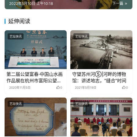
2022年5月10日 上午10:18
下一篇
延伸阅读
艺坛快讯
艺坛快讯
第二届公望富春·中国山水画
守望苏州河⑤|河畔的博物
作品展在杭州市富阳公望美
馆：讲述地志，“缝合”时间
术馆隆重开幕
2020年11月5日
0
2021年5月19日
0
艺坛快讯
艺坛快讯