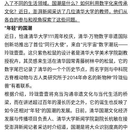
入了不同的生活领域。国潮是什么？如何利用数字化来传承
文化？近日，澎湃新闻采访了几位清华大学的教师，他们从
各自的参与和视角探索了这些问题。
“年轻”的国潮
近日，恰逢清华大学111周年校庆，清华·万物数字非遗国际
创新坊推出了首位“同行大使“，来自”元宇宙”数字潮玩——
玲珑壹壹。这只紫色松鼠的设计者是清华大学美术学院副教
授祝卉，其灵感来生活在清华园常青藤树林中的松鼠，它的
数字尾巴记录了清华的一个个历史节点，而名字则与中科院
古脊椎动物与古人类研究所于2014年命名的新物种“玲珑仙
兽”有着联系。
根据介绍，玲珑壹壹将充当沟通非遗文化与当代生活的桥
梁，而在讲述超过百年的漫长历史之外，它的诞生也反映了
如今还相对“年轻”的国潮的发展。日前，清华国潮文化经济
发展与传播项目负责人、清华大学新闻学院副院长杭敏在接
受澎湃新闻记者采访时介绍道，国潮是将大众识别度高的中