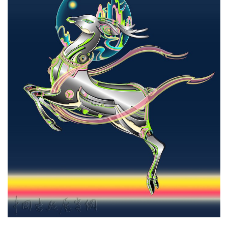
首
页
艺
坛
快
讯
书
法
征
稿