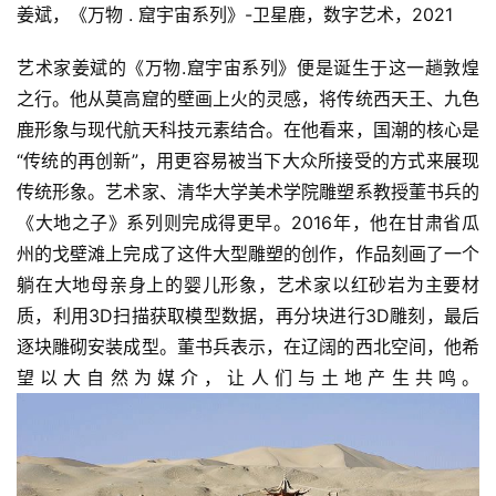
学
姜斌，《万物 . 窟宇宙系列》-卫星鹿，数字艺术，2021
术
研
艺术家姜斌的《万物.窟宇宙系列》便是诞生于这一趟敦煌
究
之行。他从莫高窟的壁画上火的灵感，将传统西天王、九色
鹿形象与现代航天科技元素结合。在他看来，国潮的核心是
法
“传统的再创新”，用更容易被当下大众所接受的方式来展现
书
传统形象。艺术家、清华大学美术学院雕塑系教授董书兵的
欣
《大地之子》系列则完成得更早。2016年，他在甘肃省瓜
赏
州的戈壁滩上完成了这件大型雕塑的创作，作品刻画了一个
躺在大地母亲身上的婴儿形象，艺术家以红砂岩为主要材
砚
边
质，利用3D扫描获取模型数据，再分块进行3D雕刻，最后
夜
逐块雕砌安装成型。董书兵表示，在辽阔的西北空间，他希
话
望以大自然为媒介，让人们与土地产生共鸣。
美
术
图