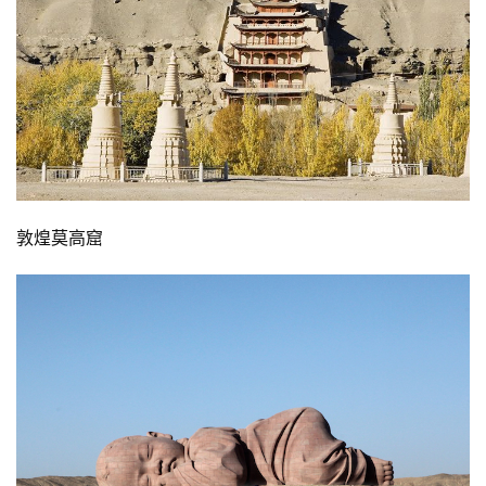
库
容
易
寫
錯
用
錯
的
敦煌莫高窟
繁
體
字
一
百
例