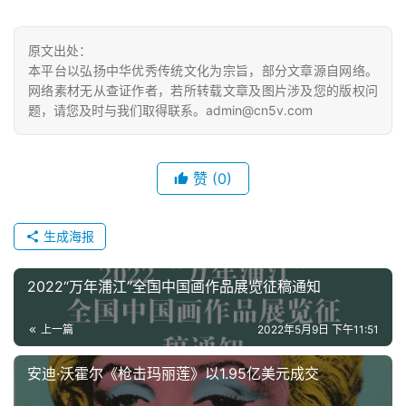
原文出处：
本平台以弘扬中华优秀传统文化为宗旨，部分文章源自网络。
网络素材无从查证作者，若所转载文章及图片涉及您的版权问
题，请您及时与我们取得联系。admin@cn5v.com
赞
(0)
生成海报
2022“万年浦江”全国中国画作品展览征稿通知
上一篇
2022年5月9日 下午11:51
安迪·沃霍尔《枪击玛丽莲》以1.95亿美元成交