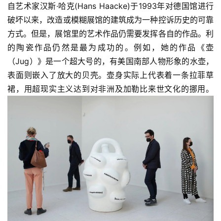
自艺术家汉斯·哈克(Hans Haacke)于1993年对德国馆进行
破坏以来，改造或模糊展馆的建筑成为一种控诉历史的可靠
方式。但是，展馆里的艺术作品仍需要发挥各自的作品。利
的陶瓷作品仍然是最为成功的。例如，她的作品《壶
（Jug）》是一个超大号的，有美国南部人物形象的水壶，
首
表面则嵌入了放大的贝壳。壶身实际上代表着一条拉菲草
页
裙，用超现实主义达到对非洲及加勒比来世文化的挪用。
艺
坛
快
讯
书
法
征
稿