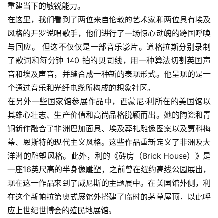
重建当下的敏锐能力。
在这里，我们看到了两位来自伦敦的艺术家和两位具有埃及
风格的开罗说唱歌手，他们进行了一场惊心动魄的跨国呼唤
与回应。 但这不仅仅是一部音乐影片。道格拉斯分别录制
了歌词和每分钟 140 拍的贝司线，用一种算法切割英国声
音和埃及声音，并缝合成一种新的表现形式。他呈现的是一
个通过音乐和光纤电缆所构成的想象社区。
在另外一些国家馆参展作品中，西蒙尼·利所在的美国馆以
其雄心壮志、生产价值和高尚品格脱颖而出。她的陶瓷和青
铜新作融合了非洲巴加面具、埃及葬礼雕像图案以及贾科梅
蒂、恩斯特的现代主义风格。这些作品重新定义了非洲及大
洋洲的雕塑风格。此外，利的《砖房（Brick House）》是
一座16英尺高的半身像雕塑，之前曾在纽约高线公园展出，
现在这一作品来到了威尼斯的主题展中。在美国馆外侧，利
在这个新帕拉第奥式展馆外搭建了临时的茅草屋顶，以此呼
应上世纪世博会的殖民地展馆。