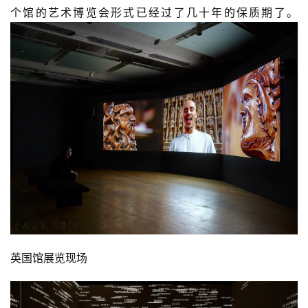
个馆的艺术博览会形式已经过了几十年的保质期了。
库
容
易
寫
錯
用
錯
的
繁
體
字
一
百
例
英国馆展览现场