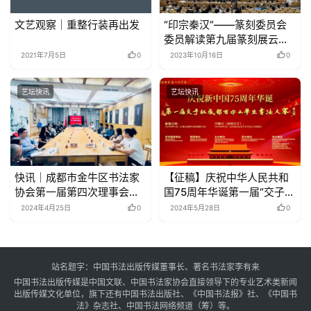
文艺观察｜重整行装再出发
“印宗秦汉”——篆刻委员会
委员解读第九届篆刻展云课
堂在锦州举办
2021年7月5日
0
2023年10月16日
0
艺坛快讯
艺坛快讯
快讯｜成都市金牛区书法家
【征稿】庆祝中华人民共和
协会第一届第四次理事会顺
国75周年华诞第一届“交子
利召开
杯”成都市中小学生书法大赛
2024年4月25日
0
2024年5月28日
0
征稿通知
站名题字：中国书法出版传媒董事长、著名书法家李有来
中国书法出版传媒是中国文联、中国书法家协会直接领导下的专业艺术类新闻
出版传媒文化单位，旗下还有中国书法出版社、《中国书法报》社、《中国书
法》杂志社、中国书法网络频道（筹）等。