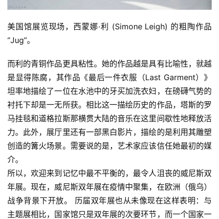
学
术
美国馆展览现场，西蒙娜·利 (Simone Leigh) 的粗陶作品
研
“Jug”。
究
而利的青铜作品更具粘性。她的作品越是具有比喻性，就越
法
是显得陈腐，其作品《最后一件衣服（Last Garment）》
书
坦率地描绘了一位在水池中的牙买加洗衣妇，在磅礴气势的
欣
赏
衬托下却是一无所获。相比这一描绘历史的作品，塔斯的罗
马挂毯和道格拉斯那横贯大陆的音乐在这里间歇性地释放活
砚
力。此外，展厅里还有一部黑白影片，描绘的是利用其雕塑
边
创造的篝火场景。需要说的是，艺术家应该信任她最初的媒
夜
介。
话
所以，欢迎来到记忆中最不平衡的，最令人沮丧的威尼斯双
年展。现在，威尼斯双年展在疫情中聚集，在欧洲（俄乌）
美
战争背景下开放。 历届双年展也从未像现在这样表明：与
术
主题展相比，国家馆只是双年展的次要环节，而一个国家一
图