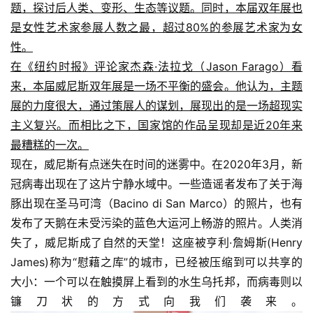
题，探讨后人类、变形、生态等议题。同时，本届双年展也
是女性艺术家参展人数之最，超过80%的参展艺术家为女
性。
在《纽约时报》评论家杰森·法拉戈（Jason Farago）看
来，本届威尼斯双年展是一场不平衡的盛会。他认为，主题
展的力度很大，通过策展人的谋划，展现出的是一场超现实
主义复兴。而相比之下，国家馆的作品呈现却是近20年来
最糟糕的一次。
现在，威尼斯有点迷失在时间的迷雾中。在2020年3月，新
冠病毒出现在了这片宁静水域中。一些造谣者发布了关于海
豚出现在圣马可湾（Bacino di San Marco）的照片，也有
发布了天鹅在未受污染的蓝色大运河上畅游的照片。人类消
失了，威尼斯成了自然的天堂！这座被亨利·詹姆斯(Henry 
James)称为“慰藉之库”的城市，已经被压缩到可以共享的
大小：一个可以在触摸屏上看到的水生乌托邦，而病毒则以
镰刀状的方式向我们袭来。