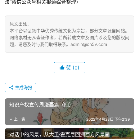
法”微信公众号相关报道综合整理）             
原文出处：
本平台以弘扬中华优秀传统文化为宗旨，部分文章源自网络。
网络素材无从查证作者，若所转载文章及图片涉及您的版权问
题，请您及时与我们取得联系。admin@cn5v.com
赞
(0)
生成海报
知识产权宣传周漫画篇（四）
上一篇
2022年4月23日 下午2:39
对话中的风景，从大卫·霍克尼回溯西方风景画