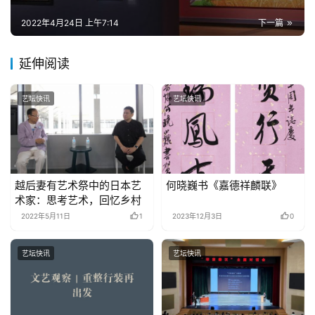
2022年4月24日 上午7:14
下一篇
延伸阅读
艺坛快讯
艺坛快讯
越后妻有艺术祭中的日本艺
何晓巍书《嘉德祥麟联》
术家：思考艺术，回忆乡村
2022年5月11日
1
2023年12月3日
0
艺坛快讯
艺坛快讯