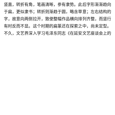
竖直，转折有角，笔画清晰，参有隶势。此后字形渐渐趋向
于扁，更似隶书；转折则渐趋于圆，略含草意；左右结构的
字，故意向两侧拉开，致使整幅作品横向排列齐整，而竖行
有时反而不显。这个时期的扁篆还在探索之中，尚未定型。
不久，文艺界深入学习毛泽东同志《在延安文艺座谈会上的
讲话》，有一次，父亲曾私下问我：“依你看，我这样写会
不会被认为是‘存心让工农大众看不懂’？是不是背离了‘厚今
薄古’的精神？”特别是“文革”开始后，他更不敢公开书写扁
篆，但探索并未间断。1974年，父亲在浙一医院动前列腺
切除手术，住院期间，我看到他躺在病床上，手指还在胸前
一笔一画地比划，推敲着字画结构。1976年“文革”运动结
束，“复古”、“脱离工农大众”的顾虑也渐渐消散，他题写匾
额碑联时，开始大胆采用扁篆，如为岳飞墓重写的对联“青
山有幸埋忠骨；白铁无辜铸佞臣”；又如为杭州云栖凉亭所
题匾额“修篁深处”；再如为潘天寿先生和夫人所书的墓碑等
等，他都采用了扁篆字体。