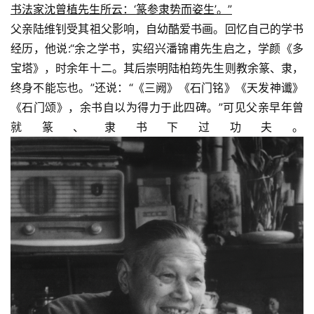
书法家沈曾植先生所云：‘篆参隶势而姿生’。”
父亲陆维钊受其祖父影响，自幼酷爱书画。回忆自己的学书
经历，他说:“余之学书，实绍兴潘锦甫先生启之，学颜《多
宝塔》，时余年十二。其后崇明陆柏筠先生则教余篆、隶，
终身不能忘也。”还说：“《三阙》《石门铭》《天发神谶》
《石门颂》，余书自以为得力于此四碑。”可见父亲早年曾
就篆、隶书下过功夫。