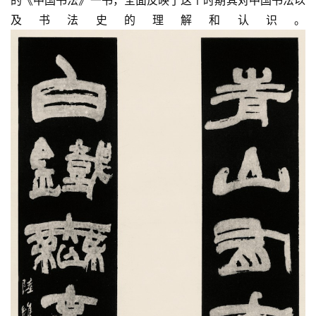
及书法史的理解和认识。
首
页
艺
坛
快
讯
书
法
征