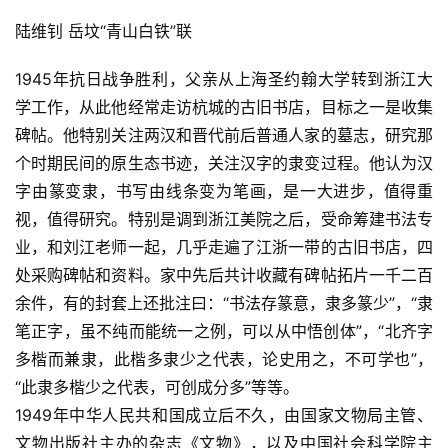
术
陆维钊 岳坟“青山白铁”联
图
库
1945年抗日战争胜利，父亲从上海圣约翰大学转到浙江大
学工作，从此他经常走访杭城的古旧书店，目标之一是收集
容
碑帖。他特别关注两汉和晋代前后普通人家的墓志，研究那
易
个时期民间的原生态书迹，关注汉字的隶变过程。他认为汉
寫
字由篆变隶，书写由线条变为笔画，是一大进步，值得重
錯
视，值得研究。特别是调到浙江美院之后，受命筹建书法专
用
錯
业，和刘江老师一起，几乎走遍了江浙一带的古旧书店，四
的
处采购碑帖和资料。家中先后共计收藏有碑帖拓片一千二百
繁
余件，有的封套上还批注曰：“书法存篆意，隶多篆少”，“隶
體
笔正字，虽不纯而能统一之例，可以从中悟创体”，“北齐字
字
多楷而兼隶，此楷多隶少之代表，论史用之，不可学也”，
一
“此隶多楷少之代表，可创成分多”等等。
百
例
1949年中华人民共和国成立后不久，由国家文物局主管、
文物出版社主办的杂志《文物》，以及中国社会科学院主