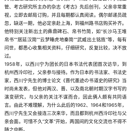
管、考古研究所主办的杂志《考古》先后创刊，父亲非常重
视，立即去邮局订购，并且每期都认真阅读。偶尔邮递员疏
忽，缺送一期，他必定亲赴上海，到福州路书店购买补齐。
他特别关注新出土的彝鼎碑石、帛书竹简，如“长沙马王堆
帛书”“居延汉简”“云梦睡虎地秦简”“武威出土铭旌”等，每有
问世，都悉心收集相关资料，仔细研究，反复比较，决不放
过。
1958年，以西川宁为团长的日本书法代表团首次访华，到
杭州西泠印社，父亲参与接待。作为日本的书法家、书法史
家，西川宁先生的博士论文《晋代墨迹の书道史的研究》当
时尚未发表，但他对两汉、晋、以及南北朝时期汉字书写的
演变研究，与父亲的关注不谋而合，因此俩人颇有共同语
言。由此不难理解，为什么此后的1962、1964和1965年，
西川宁先生又会接连三次来华，而且都到杭州西泠印社与父
亲会面。可惜不久“文革”开始，两国间的文化交流也不得不
随之中断。