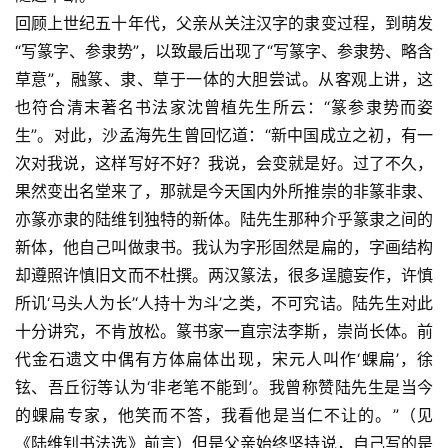
回顾上世纪五十年代，父亲从关注汉字的隶变过程，到萌发
“写篆字、参隶势”，以致最后出现了“写篆字、参隶势、略含
草意”，融篆、隶、草于一体的大胆尝试。从客观上讲，这
也符合清末著名书法家沈曾植先生所云：“篆参隶势而姿
生”。对此，沙孟海先生曾回忆道：“新中国成立之初，有一
次对我说，这样写好不好？我说，会变就是好。过了不久，
果然变出名堂来了，那就是今天国内外所推崇的非篆非隶、
亦篆亦隶的陆维钊独特的新体。陆先生那种介乎篆隶之间的
新体，他自己叫做隶书。我认为字形固然是扁的，字画结构
却遵照许慎旧文而不杜撰。两汉篆法，很多逞臆妄作，许慎
所讥‘马头人为长’‘人持十为斗’之类，不可究诘。陆先生对此
十分讲究，不肯放松。篆书家一直宗法李斯，崇尚长体。前
代金石遗文中偶有方体扁体出现，宋元人叫作‘蜾扁’，徐
铉、吾丘衍等认为‘非老笔不能到’。我曾称赞陆先生是当今
的蜾扁专家，他笑而不答，我看他是当仁不让的。”（见
《陆维钊书法选》前言）但是父亲始终坚持说，自己写的是