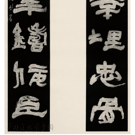
稿
学
术
研
究
法
书
欣
赏
砚
边
夜
话
美