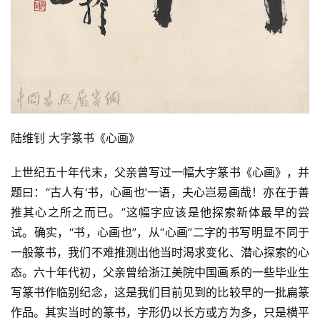
陆维钊 大字篆书《心画》
上世纪五十年代末，父亲曾写过一幅大字篆书《心画》，并
题曰：“古人有‘书，心画也’一语，夫心岂易画哉！亦在于善
推其心之所之而已。”这幅字应该是他探索新体最早的尝
试。确实，“书，心画也”，从“心画”二字的书写明显不同于
一般篆书，我们不难推测出他当时渴求变化、潜心探索的心
态。六十年代初，父亲曾给浙江美院中国画系的一些毕业生
写篆书作临别纪念，这是我们目前见到的比较早的一批扁篆
作品。其实当时的篆书，字形仍以长方或方为多，只是横平