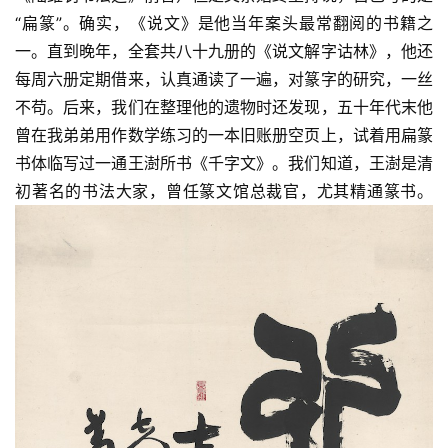
“扁篆”。确实，《说文》是他当年案头最常翻阅的书籍之
一。直到晚年，全套共八十九册的《说文解字诂林》，他还
每周六册定期借来，认真通读了一遍，对篆字的研究，一丝
不苟。后来，我们在整理他的遗物时还发现，五十年代末他
曾在我弟弟用作数学练习的一本旧账册空页上，试着用扁篆
书体临写过一通王澍所书《千字文》。我们知道，王澍是清
初著名的书法大家，曾任篆文馆总裁官，尤其精通篆书。