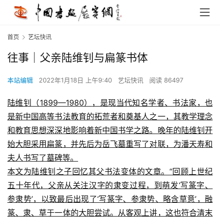
首页
艺坛快讯
往事｜父亲陆维钊与扁篆书体
本站编辑
2022年1月18日 上午9:40
艺坛快讯
阅读 86497
陆维钊（1899—1980）
，是现当代知名学者、书法家，也
是新中国高等书法教育的拓荒者和奠基人之一，其教学理念
和教育思想深深地影响着新中国书学之路。晚年的陆维钊开
始大胆采用扁篆，并先后为岳飞墓重写了对联，为潘天寿和
夫人书写了墓碑等。
本文为陆维钊之子回忆其父书法变体的文章。“回顾上世纪
五十年代，父亲从关注汉字的隶变过程，到萌发‘写篆字、
参隶势’，以致最后出现了‘写篆字、参隶势、略含草意’，融
篆、隶、草于一体的大胆尝试。从客观上讲，这也符合清末