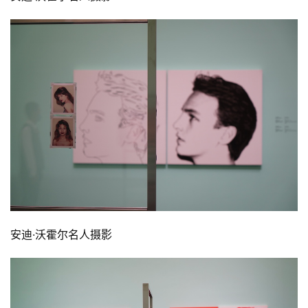
安迪·沃霍尔名人摄影