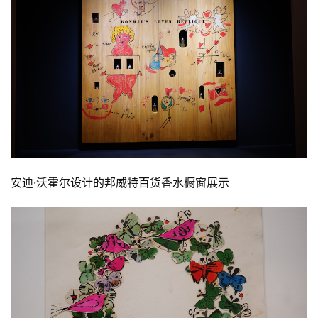
安迪·沃霍尔设计的邦威特百货香水橱窗展示