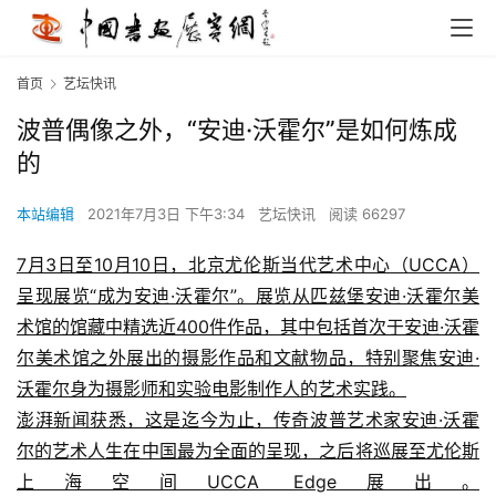
首页
艺坛快讯
波普偶像之外，“安迪·沃霍尔”是如何炼成
的
本站编辑
2021年7月3日 下午3:34
艺坛快讯
阅读 66297
7月3日至10月10日，北京尤伦斯当代艺术中心（UCCA）
呈现展览“成为安迪·沃霍尔”。展览从匹兹堡安迪·沃霍尔美
术馆的馆藏中精选近400件作品，其中包括首次于安迪·沃霍
尔美术馆之外展出的摄影作品和文献物品，特别聚焦安迪·
沃霍尔身为摄影师和实验电影制作人的艺术实践。
澎湃新闻获悉，这是迄今为止，传奇波普艺术家安迪·沃霍
尔的艺术人生在中国最为全面的呈现，之后将巡展至尤伦斯
上海空间UCCA Edge展出。