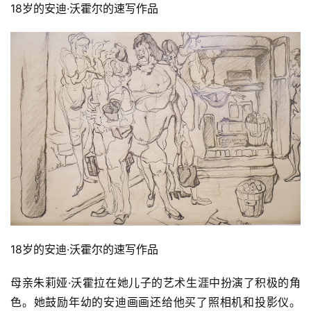
18岁的安迪·沃霍尔的速写作品
首
页
18岁的安迪·沃霍尔的速写作品
母亲朱莉娅·沃霍拉在她儿子的艺术生涯中扮演了积极的角
艺
坛
色。她鼓励年幼的安迪画画还给他买了照相机和投影仪。