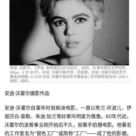
安迪·沃霍尔摄影作品
安迪·沃霍尔自童年时就痴迷电影，一直以秀兰·邓波儿、伊
丽莎白·泰勒、朱迪·加兰等好莱坞明星为偶像。60年代初，
沃霍尔的波普事业刚开始后不久，就着手拍摄电影。他著名
的工作室名为“银色工厂”或简称“工厂”——成了他的影棚，