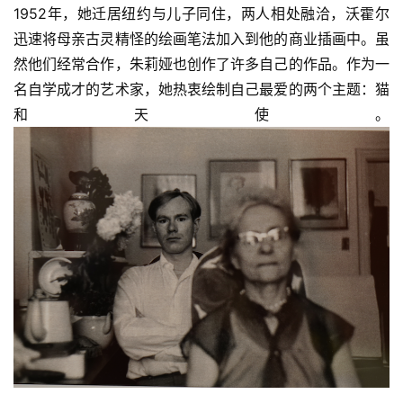
快
1952年，她迁居纽约与儿子同住，两人相处融洽，沃霍尔
讯
迅速将母亲古灵精怪的绘画笔法加入到他的商业插画中。虽
然他们经常合作，朱莉娅也创作了许多自己的作品。作为一
书
名自学成才的艺术家，她热衷绘制自己最爱的两个主题：猫
法
和天使。
征
稿
学
术
研
究
法
书
欣
赏