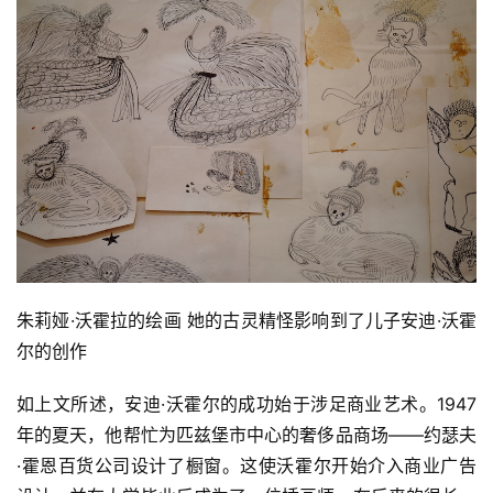
體
字
一
百
例
朱莉娅·沃霍拉的绘画 她的古灵精怪影响到了儿子安迪·沃霍
尔的创作
如上文所述，安迪·沃霍尔的成功始于涉足商业艺术。1947
年的夏天，他帮忙为匹兹堡市中心的奢侈品商场——约瑟夫
·霍恩百货公司设计了橱窗。这使沃霍尔开始介入商业广告