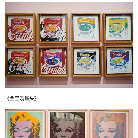
《金宝汤罐头》