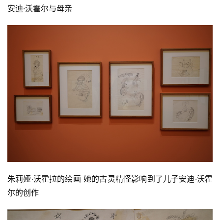
安迪·沃霍尔与母亲
砚
边
夜
话
美
术
图
库
容
易
寫
錯
朱莉娅·沃霍拉的绘画 她的古灵精怪影响到了儿子安迪·沃霍
用
尔的创作
錯
的
繁