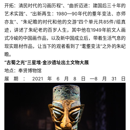
开拓：清民时代的习画历程”、“曲折迈进：建国后三十年的
體
字
艺术实践”、“出新再生：1980—90年代的耋年变法、亦师
一
亦友”、“朱屺瞻的时代和他的交游”四个单元共85件/组真
百
迹，讲述了朱屺老的百岁人生，其中他在1949年前文人画
例
式冷峻的中国画作品，以及新中国成立后，带着生活气息的
现实题材作品，让当下的观者看到了“耄耋变法”之外的朱屺
瞻。
“古蜀之光”三星堆·金沙遗址出土文物大展
地点：奉贤博物馆
展期：2021年6月8日—8月31日