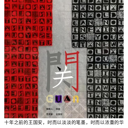
家取材于张江题材的九幅作品格外引人注目，包括《张江集
团传播词》、《张江精神》、《汇智湖》等。
《关》——王国安绘画作品个展
地点：华视影廊（上海市衡山路534号）
展期：2021年6月27日—7月30日