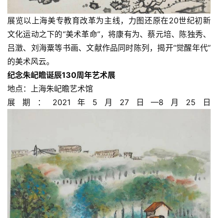
快
讯
展览以上海美专教育改革为主线，力图还原在20世纪初新
文化运动之下的“美术革命”，将康有为、蔡元培、陈独秀、
书
吕澂、刘海粟等书画、文献作品同时陈列，揭开“觉醒年代”
法
的美术风云。
征
纪念朱屺瞻诞辰130周年艺术展
稿
地点：上海朱屺瞻艺术馆
展期：2021年5月27日—8月25日
学
术
研
究
法
书
欣
赏