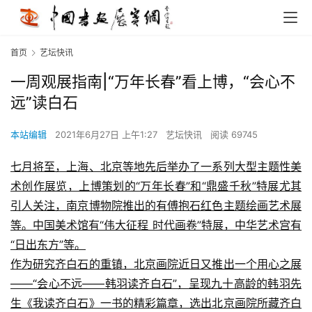
首页
艺坛快讯
一周观展指南|“万年长春”看上博，“会心不
远”读白石
本站编辑
2021年6月27日 上午1:27
艺坛快讯
阅读 69745
七月将至，上海、北京等地先后举办了一系列大型主题性美
术创作展览，上博策划的“万年长春”和“鼎盛千秋”特展尤其
引人关注，南京博物院推出的有傅抱石红色主题绘画艺术展
等。中国美术馆有“伟大征程 时代画卷”特展，中华艺术宫有
“日出东方”等。
作为研究齐白石的重镇，北京画院近日又推出一个用心之展
——“会心不远——韩羽读齐白石”，呈现九十高龄的韩羽先
生《我读齐白石》一书的精彩篇章，选出北京画院所藏齐白