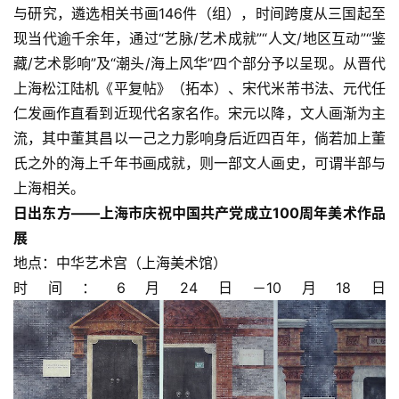
与研究，遴选相关书画146件（组），时间跨度从三国起至
现当代逾千余年，通过“艺脉/艺术成就”“人文/地区互动”“鉴
藏/艺术影响”及“潮头/海上风华”四个部分予以呈现。从晋代
上海松江陆机《平复帖》（拓本）、宋代米芾书法、元代任
仁发画作直看到近现代名家名作。宋元以降，文人画渐为主
流，其中董其昌以一己之力影响身后近四百年，倘若加上董
氏之外的海上千年书画成就，则一部文人画史，可谓半部与
上海相关。
日出东方——上海市庆祝中国共产党成立100周年美术作品
展
地点：中华艺术宫（上海美术馆）
时间：6月24日－10月18日