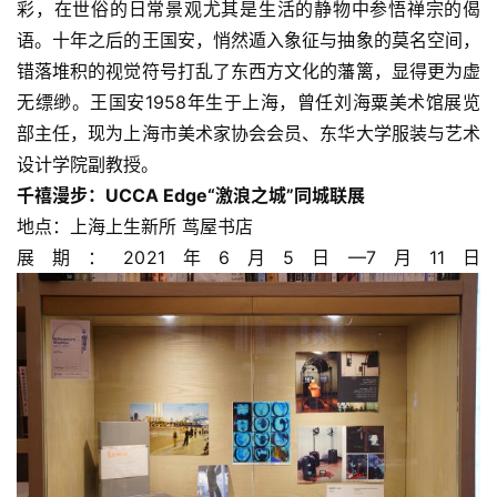
十年之前的王国安，时而以淡淡的笔墨，时而以浓重的华
彩，在世俗的日常景观尤其是生活的静物中参悟禅宗的偈
语。十年之后的王国安，悄然遁入象征与抽象的莫名空间，
错落堆积的视觉符号打乱了东西方文化的藩篱，显得更为虚
无缥缈。王国安1958年生于上海，曾任刘海粟美术馆展览
部主任，现为上海市美术家协会会员、东华大学服装与艺术
设计学院副教授。
千禧漫步：UCCA Edge“激浪之城”同城联展
地点：上海上生新所 茑屋书店
展期：2021年6月5日—7月11日