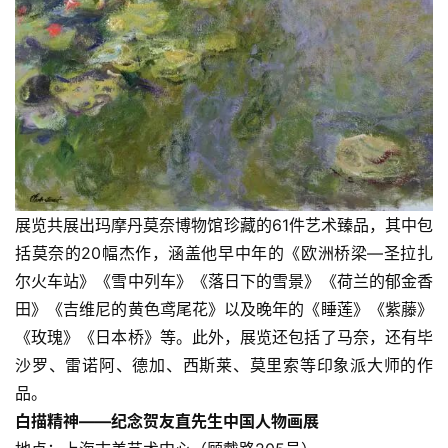
展览共展出玛摩丹莫奈博物馆珍藏的61件艺术臻品，其中包
括莫奈的20幅杰作，涵盖他早中年的《欧洲桥梁—圣拉扎
尔火车站》《雪中列车》《落日下的雪景》《荷兰的郁金香
田》《吉维尼的黄色鸢尾花》以及晚年的《睡莲》《紫藤》
《玫瑰》《日本桥》等。此外，展览还包括了马奈，还有毕
沙罗、雷诺阿、德加、西斯莱、莫里索等印象派大师的作
品。
白描精神——纪念贺友直先生中国人物画展