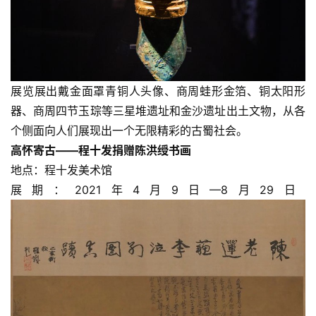
展览展出戴金面罩青铜人头像、商周蛙形金箔、铜太阳形
器、商周四节玉琮等三星堆遗址和金沙遗址出土文物，从各
个侧面向人们展现出一个无限精彩的古蜀社会。
高怀寄古——程十发捐赠陈洪绶书画
地点：程十发美术馆
展期：2021年4月9日—8月29日​​​​