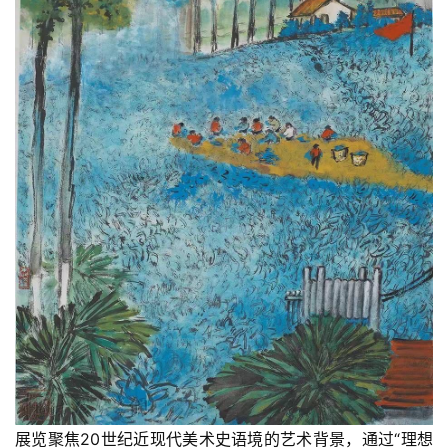
砚
边
夜
话
美
术
图
库
容
易
寫
錯
用
錯
的
展览聚焦20世纪近现代美术史语境的艺术背景，通过“理想
繁