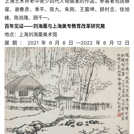
上海艺术界老中青少四代人物画家的作品，参展者包括薛
邃、谢春彦、季平、陈九、朱刚、王震坤、顾村言、徐旭
峰、陈尚隆、顾千一。
百年见证——刘海粟与上海美专教育改革研究展
地点：上海刘海粟美术馆
展期：2021年6月8日—2022年6月12日
首
页
艺
坛