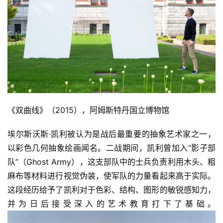
容
易
寫
錯
用
錯
的
繁
《双曲线》（2015），阿姆斯特丹国立博物馆
體
字
埃尔斯沃斯·凯利被认为是战后最重要的抽象艺术家之一，
一
以彩色几何抽象绘画闻名。二战期间，凯利曾加入“影子部
百
队”（Ghost Army），这支部队中的士兵负责利用木头、粗
例
麻布等材料进行视觉伪装，使军队的力量看起来高于实际。
这段经历给予了凯利对于色彩、结构、图形的敏锐感知力，
并为日后接受深入的艺术教育打下了基础。