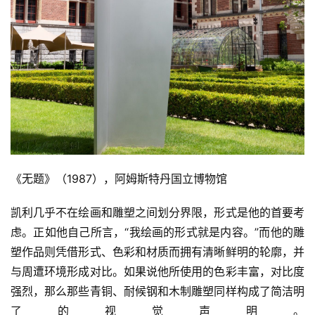
首
页
艺
坛
快
《无题》（1987），阿姆斯特丹国立博物馆
讯
凯利几乎不在绘画和雕塑之间划分界限，形式是他的首要考
书
虑。正如他自己所言，“我绘画的形式就是内容。”而他的雕
法
塑作品则凭借形式、色彩和材质而拥有清晰鲜明的轮廓，并
征
稿
与周遭环境形成对比。如果说他所使用的色彩丰富，对比度
强烈，那么那些青铜、耐候钢和木制雕塑同样构成了简洁明
学
了的视觉声明。