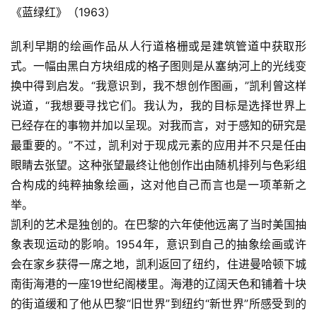
《蓝绿红》（1963）
凯利早期的绘画作品从人行道格栅或是建筑管道中获取形
式。一幅由黑白方块组成的格子图则是从塞纳河上的光线变
换中得到启发。“我意识到，我不想创作图画，”凯利曾这样
说道，“我想要寻找它们。我认为，我的目标是选择世界上
已经存在的事物并加以呈现。对我而言，对于感知的研究是
最重要的。”不过，凯利对于现成元素的应用并不只是任由
眼睛去张望。这种张望最终让他创作出由随机排列与色彩组
合构成的纯粹抽象绘画，这对他自己而言也是一项革新之
举。
凯利的艺术是独创的。在巴黎的六年使他远离了当时美国抽
象表现运动的影响。1954年，意识到自己的抽象绘画或许
会在家乡获得一席之地，凯利返回了纽约，住进曼哈顿下城
南街海港的一座19世纪阁楼里。海港的辽阔天色和铺着十块
的街道缓和了他从巴黎“旧世界”到纽约“新世界”所感受到的