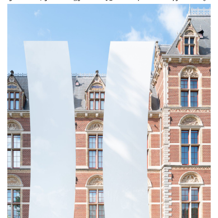
术
研
究
法
书
欣
赏
砚
边
夜
话
美
术
图
库