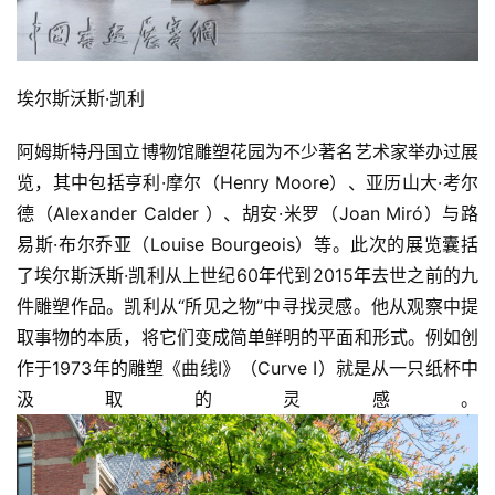
埃尔斯沃斯·凯利
阿姆斯特丹国立博物馆雕塑花园为不少著名艺术家举办过展
览，其中包括亨利·摩尔（Henry Moore）、亚历山大·考尔
德（Alexander Calder ）、胡安·米罗（Joan Miró）与路
易斯·布尔乔亚（Louise Bourgeois）等。此次的展览囊括
了埃尔斯沃斯·凯利从上世纪60年代到2015年去世之前的九
件雕塑作品。凯利从“所见之物”中寻找灵感。他从观察中提
取事物的本质，将它们变成简单鲜明的平面和形式。例如创
作于1973年的雕塑《曲线I》（Curve I）就是从一只纸杯中
汲取的灵感。