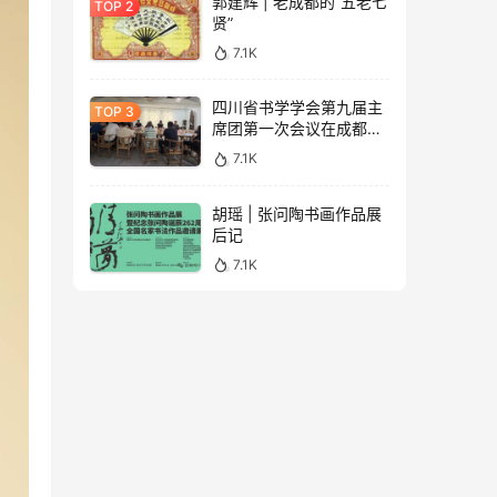
郭建辉 | 老成都的“五老七
贤”
7.1K
四川省书学学会第九届主
席团第一次会议在成都召
开（附学会专委会成员名
7.1K
单）
胡瑶 | 张问陶书画作品展
后记
7.1K