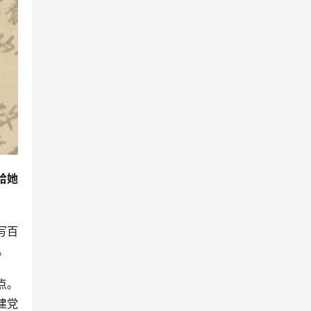
给她
写百
。
点。
建党