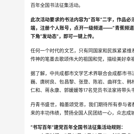
百年全国书法征集活动。
此次活动要求的书法内容为“百年”二字，作品
端，注册个人账号，点开一级频道——“青蕉频道
下角“发动态”，即可一键上传。
任何一个时代的文艺，只有同国家和民族紧紧维
传神的笔墨去歌颂伟大的祖国和党，描绘美好幸
据了解，中共成都市文学艺术界联合会成都市书
巍、唐树良、包昌黎、张登、陈岩、曲祥生、韩
仁和、蒋永康、郭媛媛等17名党员书法家将带头书
丹青书盛世，翰墨颂党恩，我们期待所有参与者
来的丰功伟绩，赞扬全国人民团结一心，众志成
“书写百年”建党百年全国书法征集活动规则：