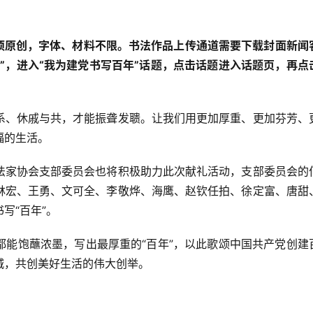
必须原创，字体、材料不限。书法作品上传通道需要下载封面新闻
”，进入“我为建党书写百年”话题，点击话题进入话题页，再点
系、休戚与共，才能振聋发聩。让我们用更加厚重、更加芬芳、
福的生活。
法家协会支部委员会也将积极助力此次献礼活动，支部委员会的
林宏、王勇、文可全、李敬烨、海鹰、赵钦任拍、徐定富、唐甜
写“百年”。
都能饱蘸浓墨，写出最厚重的“百年”，以此歌颂中国共产党创建
城，共创美好生活的伟大创举。