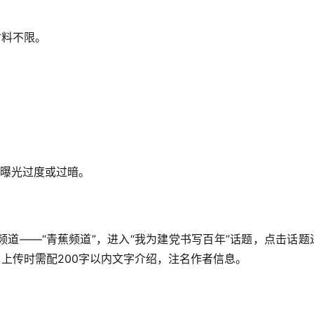
：
材料不限。
、曝光过度或过暗。
道——“青蕉频道”，进入“我为建党书写百年”话题，点击话题
。上传时需配200字以内文字介绍，注名作者信息。