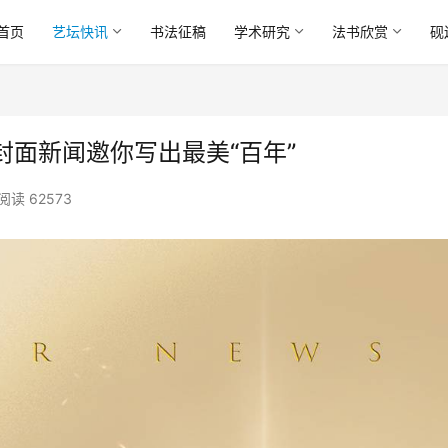
首页
艺坛快讯
书法征稿
学术研究
法书欣赏
砚
面新闻邀你写出最美“百年”
阅读 62573