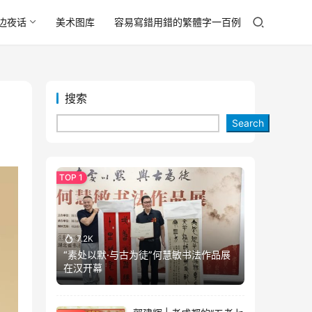
边夜话
美术图库
容易寫錯用錯的繁體字一百例
搜索
Search
7.2K
“素处以默·与古为徒”何慧敏书法作品展
在汉开幕