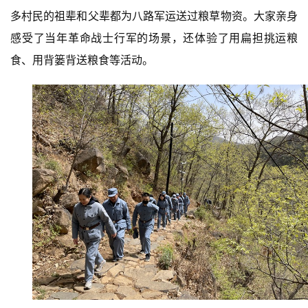
多村民的祖辈和父辈都为八路军运送过粮草物资。大家亲身
感受了当年革命战士行军的场景，还体验了用扁担挑运粮
首
食、用背篓背送粮食等活动。
页
艺
坛
快
讯
书
法
征
稿
学
术