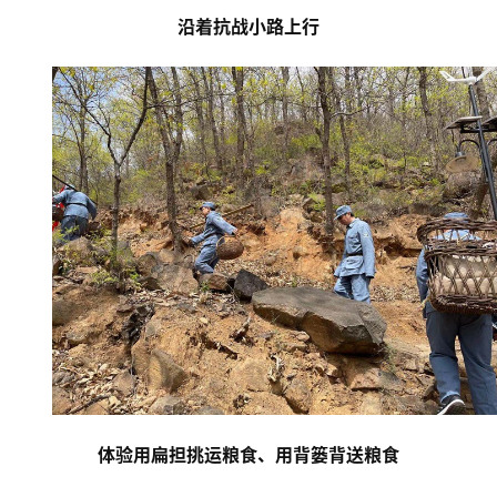
研
沿
着抗战小路上行
究
法
书
欣
赏
砚
边
夜
话
美
术
图
体验用扁担挑运粮食、用背篓背送粮食
库