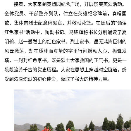
接着，大家来到英烈园纪念广场，开展祭奠英烈活动。
容
全体党员、干部整齐列队，伫立在英雄纪念碑前，奏唱国
易
寫
歌，集体向烈士纪念碑默哀，并敬献花篮。在随后的“诵读
錯
红色家书”活动中，陶勤书记、马锋辉秘书长分别诵读了夏
用
明翰、赵一曼烈士的红色家书。烈士家书，虽无鸿篇巨制的
錯
的
风云激荡，却在质朴而真挚的字里行间撼动人心、振聋发
繁
聩，一封封红色家书，既是烈士舍家救国的正气书，更是一
體
段段流芳千古的党史历程。大家在思想上穿越时空隧道，感
字
一
受到浓厚炽烈的初心使命，汲取了强大的精神力量。
百
例