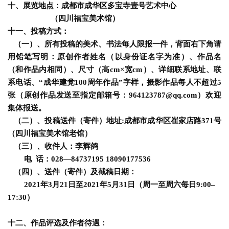
寫
十、
展览地点
：成都市成华区多宝寺壹号艺术中心
錯
（四川福宝美术馆）
用
十一、投稿方式：
錯
（一）、
所有投稿的美术、书法每人限报一件，背面右下角请
的
用铅笔写明：原创作者姓名（以身份证名字为准）、作品名
繁
（和作品内相同）、尺寸（高cm×宽cm）、详细联系地址、联
體
系电话、“成华建党100周年作品”字样，
摄影作品每人不超过5
字
张（原创作品发送至指定邮箱号：964123787@qq.com）
欢迎
一
集体报送。
百
（二）、投稿送件（寄件）地址:
成都市成华区崔家店路371号
例
（四川福宝美术馆老馆）
（三）、收件人：李辉鸽
电 话：028—
84737195
18090177536
（四）、送件（寄件）及截稿日期：
2021年3月21日至2021年5月31日（周一至周六每日9:00–
17:30）
十二、作品评选及作者待遇：