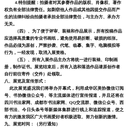
4.特别提醒：拍摄者对其参赛作品的版权、肖像权、著作
法
权负有全部法律责任。如剽窃他人作品或其他因提交作品而产
书
生的法律纠纷由拍摄者承担全部法律责任，与主办方、承办方
欣
无关。
赏
（四）、为了便于评审、装裱和作品展示，所有投稿作品
应选择高质量的专业书画纸，避免使用易折断、破损的纸张。
砚
作品必须为原创，严禁抄袭、代笔、临摹、集字、电脑模拟等
边
行为，一经发现，取消入展资格。
夜
（五）、
所有入展作品主办方将统一进行装裱、印制画
话
册，制作证书。展览结束后，所有入选和落选作品请原创作者
自行前往寄件（交件）处领取。
美
八、
展览及宣传形式
：
术
此次展览盛况我们将举办开幕式，利用成华区美协微信订阅
图
号、书协微信公众号、等主流媒体进行宣传报道，并且还将在
库
四川书法家网、成都市书法家网、QQ交流群、微信公众号、西
部书法、今日头条号等新媒体集群进行线上和追踪报道，使之
容
有力的激发我区广大书画爱好者积极进取、努力创新的激情。
易
九、
展览时间
：（另行通知）