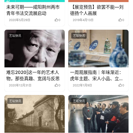
未来可期——咸阳荆州两市
【展览预告】欲罢不能—刘
青年书法交流展启动
德扬个人画展
2020年5月29日
0
2019年4月13日
0
艺坛快讯
艺坛快讯
难忘2020|这一年的艺术人
一周观展指南｜年味渐近：
物，那些真趣、宽阔与反思
虎年主题、宋人小品、立轴
山水
2020年12月31日
0
2022年1月9日
0
艺坛快讯
艺坛快讯