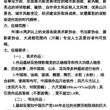
会事业方面、全面展示新发展理念的城市新成就、新风貌、新
亮点的诗词歌赋、楹联，自作诗文和反映人文风情、优美山川
景色、城市风貌变迁、经济建设所取得成果。浓墨重彩的讴歌
奋进向前的时代精神，
六、
征稿范围：
年满18周岁以上的全国各级美术家协会、书法家协会、摄
影家协会、大成都范围内（川籍）专业人士及爱好者均可投
稿。
七、征稿要求：
（一）、美术作品：
1.作品题材应热情歌颂党的正确领导和伟大功绩人物形
象、历史故事，用中国画、山水、花鸟等多种题材进行创作，
2.中国画、油画、版画、雕塑、陶艺、水彩（水粉）、综
合材料、漆画等均可。中国画作品只收软件，四尺斗方以上
（含四尺斗方、对联竖幅）、六尺竖幅180cm×97cm以内；其
它类作品若装框（不要玻璃），宽不超过1.4米。
（二）、书法作品：
1.题材应紧扣中国共产党100年走过的光辉历程取得的巨大