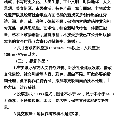
成就，书写历史文化、大美生态、工业文明、时尚地标、人文
首
页
景观、美食街区、市民生活、特色产品、城市面貌、非物质文
化遗产以及经济社会事业方面取得的新成就所创作出的优秀
诗、词、曲、赋、联等，体裁不限，保持内容的准确连贯和相
艺
对完整，兼具思想性、艺术性，符合新时代特色，传播正能
坛
量。艺术上鼓励创新，坚持原创，不接受抄袭已在公开出版物
快
发表的古今作品（含古代碑帖集字、集联）。
讯
2.尺寸要求四尺整张138cm×69cm以上，六尺整张
180cm×97cm以内。
书
（三）、摄影作品：
法
1.主要展示省内人文自然风貌、经济社会建设发展、廉政
征
文化建设、社会和谐等内容。彩色、黑白不限。可做必要的后
稿
期处理，但不得作任何合成、添加等更改画面的技术处理，主
办方统一进行装裱。
学
2.投稿形式：JPG格式，图像不小于5M，尺寸不小于2400
术
万像素，不得加边框、水印、签名等，保留文件原始EXIF信
研
息。
究
3.提交数量：每位作者投稿不超过5张。