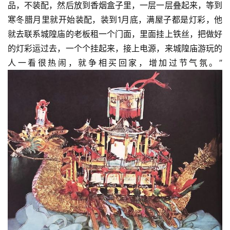
容
品，不装配，然后放到香烟盒子里，一层一层叠起来，等到
易
寒冬腊月里就开始装配，装到1月底，满屋子都是灯彩，他
寫
就去联系城隍庙的老板租一个门面，里面挂上铁丝，把做好
錯
的灯彩运过去，一个个挂起来，接上电源，来城隍庙游玩的
用
人一看很热闹，就争相买回家，增加过节气氛。”
錯
的
繁
體
字
一
百
例