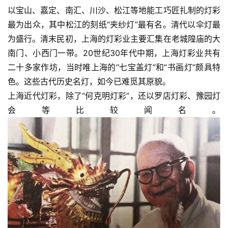
以宝山、嘉定、南汇、川沙、松江等地能工巧匠扎制的灯彩
最为出众，其中松江的刻纸“夹纱灯”最有名。清代以伞灯最
首
为盛行。清末民初，上海的灯彩业主要汇集在老城隍庙的大
页
南门、小西门一带。20世纪30年代中期，上海灯彩业共有
二十多家作坊，当时唯上海的“七宝盖灯”和“书画灯”颇具特
艺
色。这些古代历史名灯，如今已难觅其原貌。
坛
上海近代灯彩，除了“何克明灯彩”，还以罗店灯彩、豫园灯
快
讯
会等比较闻名。
书
法
征
稿
学
术
研