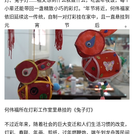
小辈还能带回一盏精致小巧的彩灯。”年节将近，何伟福家
依旧延续这一传统，自制一对灯彩挂在家中，且一直悬挂到
元宵节后。
何伟福所在灯彩工作室里悬挂的《兔子灯》
不过近年来，随着社会的巨大变迁和人们生活习惯的改变，
灯彩、春联、年画、剪纸，过年燃鞭炮，端午划龙舟等民间