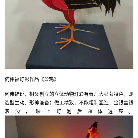
何伟福灯彩作品《公鸡》
何伟福说，祖父创立的立体动物灯彩有着几大显著特色，即
造型生动、形神兼备；做工精致，不能粗制滥造；金银丝线
滚边，装上灯泡后通体透亮。