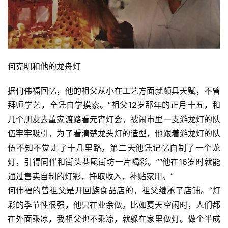
究
法
书
欣
何克明和他的龙舟灯
赏
据何伟福回忆，他的祖父从小在工艺方面就颇具天赋，不曾
砚
拜师学艺，全凭自学摸索。“祖父12岁那年的正月十五，和
边
几个朋友去董家渡路看元宵灯会，被闹市里一支游龙灯的队
夜
伍牢牢吸引，为了看清楚龙头灯的造型，他跟着游龙灯的队
话
伍不知不觉走了十几里路。第二天他凭记忆自制了一个龙
灯，引得同伴和街头巷尾街坊一片喝彩。”“他在16岁时就能
美
通过售卖自制的灯彩，挣取收入，补贴家用。”
术
何伟福的曾祖父是开回族食品店的，祖父继承了店铺。“灯
图
库
彩的季节性很强，他只在业余做。比如夏天空闲时，人们都
在外面乘凉，我祖父也不乘凉，就躲在家里做灯。做个半成