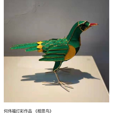
何伟福灯彩作品 《相思鸟》