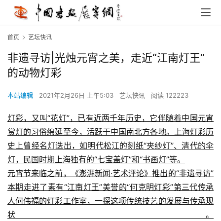
首页
艺坛快讯
非遗寻访|光烛元宵之美，走近“江南灯王”
的动物灯彩
本站编辑
2021年2月26日 上午5:03
艺坛快讯
阅读 122223
灯彩，又叫“花灯”，已有近两千年历史，它伴随着中国元宵
赏灯的习俗绵延至今，活跃于中国南北方各地。上海灯彩历
史上曾经名灯迭出，如明代松江的刻纸“夹纱灯”、清代的伞
灯，民国时期上海独有的“七宝盖灯”和“书画灯”等。
元宵节来临之前，《澎湃新闻·艺术评论》推出的“非遗寻访”
本期走进了素有“江南灯王”美誉的“何克明灯彩”第三代传承
人何伟福的灯彩工作室，一探这项传统技艺的发展与传承现
状。