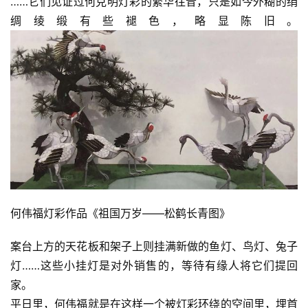
……它们见证过何克明灯彩的繁华往昔，只是如今外糊的绢
绸绫缎有些褪色，略显陈旧。
何伟福灯彩作品《祖国万岁——松鹤长青图》
案台上方的天花板和架子上则挂满新做的鱼灯、鸟灯、兔子
灯……这些小挂灯是对外销售的，等待有缘人将它们提回
家。
平日里，何伟福就是在这样一个被灯彩环绕的空间里，埋首