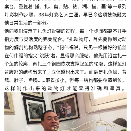
案台，重复着“搓、扎、剪、贴、裱、糊、描、画”等一系列
灯彩制作步骤，38年灯彩艺人生涯，早已令这项技能融为
他日常生活的一部分。
他向我们演示了扎鱼灯骨架的过程，每一个步骤都离不开手
指力度与灵活度的完美配合。“扎动物灯，首先要做到对动
物的解剖结构熟稔于心。”何伟福说，只见一根搓好的铅丝
在何伟福的指尖“跳跃”着，显得那么服帖，他先用铅丝扎一
个鱼的轮廓，再扎三个钢圈依次支撑起鱼的轮廓，这样鱼灯
背腹部的结构出来了，立体感也出来了。而后是扎鱼鳃、背
鳍、肚子、鱼嘴……麻雀虽小，但每一结构都要塑造到位，
这样制作出来的动物灯才能显得准确和逼真。