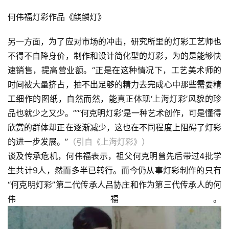
何伟福灯彩作品《麒麟灯》
另一方面，为了应对市场的冲击，研究所里的灯彩工艺师也
不得不自降身价，制作和设计简化型的灯彩，为的是能够快
速销售，提高营业额。“正是在这种情况下，工艺美术师的
时间被大量挤占，抽不出足够的精力去完成心中那些需要精
工细作的图纸，自然而然，能真正体现‘上海灯彩’风貌的珍
品也就少之又少。”“‘何克明灯彩’是一种艺术创作，可是懂得
欣赏的群体却正在逐渐减少，这也在不同程度上阻碍了灯彩
的进一步发展。”
（引自《上海灯彩》）
谈及传承危机，何伟福表示，祖父何克明曾先后带过4批学
生共计9人，然而多半已转行。而今仍从事灯彩制作的只有
“何克明灯彩”第二代传承人吕协庄和作为第三代传承人的何
伟福。