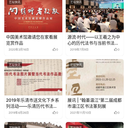
艺坛快讯
艺坛快讯
中国美术馆邀请您在家看展
源流·时代——以王羲之为中
览赏作品
心的历代法书与当前书法创
作暨绍兴论坛成功举办 –
2020年3月16日
0
2019年7月9日
0
艺坛快讯
艺坛快讯
2019年乐清市送文化下乡系
展讯 | “翰墨温江”第二届成都
列活动——乐清历代书法图
市温江区书法篆刻展
片展暨当代书法作品邀请展
2019年4月26日
0
2021年11月10日
0
在柳市开展
艺坛快讯
艺坛快讯