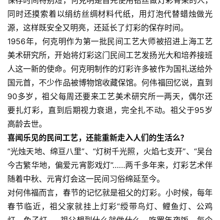
同时还摸索着以绢纺丝绸材料代纸，用灯泡代替蜡烛做光
源，这样既安全又明亮，还延长了灯彩的保存时间。
1956年，何克明作为第一批民间工艺大师被招进上海工艺
美术研究所，开始将灯彩这门民间工艺发扬光大和培养接班
人这一新的使命。何克明制作的灯彩许多被作为国礼送给外
国元首，不少作品被博物馆收藏保馆。何伟福回忆说，直到
90多岁，祖父每周还要来工艺美术研究所一两天，偶尔还
要扎灯彩，直到后期视力衰退，完全扎不动。祖父于95岁
高龄去世。
喜闻乐见的民间工艺，还能重新走入人们的生活么？
“光烛天地、绵亘八里”、“灯树千光照，火焰七支开”、“吴台
今古繁华地，偏爱元宵影戏灯”……两千多年来，灯彩艺术伴
随着中秋、元宵灯会这一民间习俗绵延至今。
对何伟福而言，春节的记忆就是祖父的灯彩。小时候，每年
春节临近，祖父家就挂上灯彩“绶带鸟灯、鲤鱼灯、公鸡
灯、兔子灯……祖父想到什么就做什么，吃罢年夜饭，每个