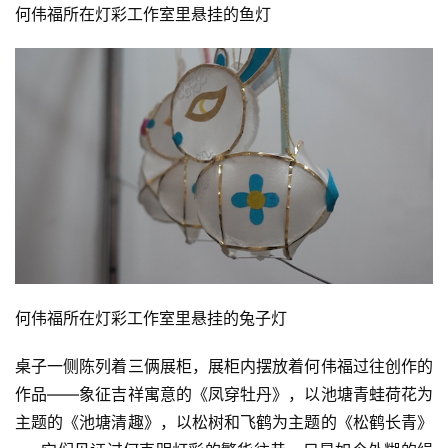
何伟福所在灯彩工作室里悬挂的鱼灯
何伟福所在灯彩工作室里悬挂的兔子灯
桌子一侧陈列着三俩展柜，展柜内摆放着何伟福过往创作的
作品——象征吉祥寓意的《凤穿牡丹》，以池塘青蛙荷花为
主题的《池塘清趣》，以松树和飞鹤为主题的《松鹤长青》