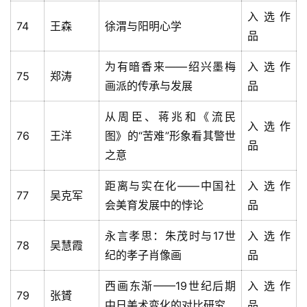
入选作
74
王森
徐渭与阳明心学
品
为有暗香来——绍兴墨梅
入选作
75
郑涛
画派的传承与发展
品
从周臣、蒋兆和《流民
入选作
76
王洋
图》的“苦难”形象看其警世
品
之意
距离与实在化——中国社
入选作
77
吴克军
会美育发展中的悖论
品
永言孝思：朱茂时与17世
入选作
78
吴慧霞
纪的孝子肖像画
品
西画东渐——19世纪后期
入选作
79
张贇
中日美术变化的对比研究
品