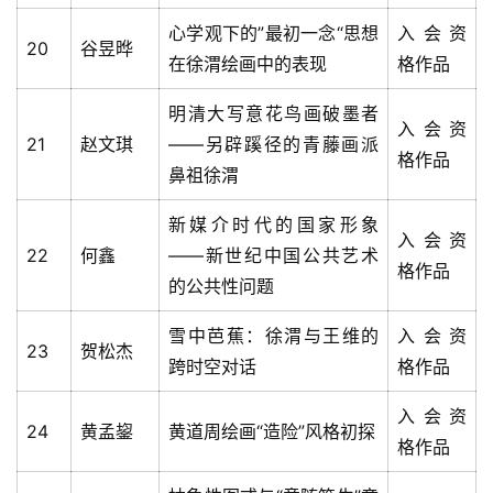
心学观下的”最初一念“思想
入会资
20
谷昱晔
在徐渭绘画中的表现
格作品
明清大写意花鸟画破墨者
入会资
21
赵文琪
——另辟蹊径的青藤画派
格作品
鼻祖徐渭
新媒介时代的国家形象
入会资
22
何鑫
——新世纪中国公共艺术
格作品
的公共性问题
雪中芭蕉：徐渭与王维的
入会资
23
贺松杰
跨时空对话
格作品
入会资
24
黄孟鋆
黄道周绘画“造险”风格初探
格作品