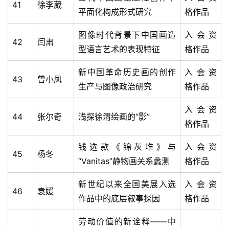
41
徐李葳
页
平面化构成形式研究
格作品
图像时代背景下中国画造
入会资
艺
42
闫肃
坛
型语言艺术的表现特征
格作品
快
新中国革命历史画的创作
入会资
讯
43
曾小凤
生产与图像政治研究
格作品
书
入会资
法
44
张尔奇
浅探徐渭绘画的“影”
格作品
征
稿
钱选款《锦灰堆》与
入会资
45
杨冬
“Vanitas”静物画关系蠡测
格作品
学
术
新世纪以来全国美展入选
入会资
研
46
袁媛
作品中的底层叙事探因
格作品
究
劳动价值的新诠释——中