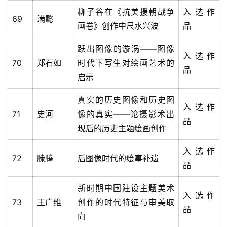
柳子谷在《抗美援朝战争
入选作
69
满懿
画卷》创作中尺水兴波
品
跃出图像的漩涡——图像
入选作
70
郑石如
时代下写生对绘画艺术的
品
启示
真实的历史图像和历史图
入选作
71
史河
像的真实——论摄影术出
品
现后的历史主题绘画创作
入选作
72
滕腾
后图像时代的绘事补遗
品
新时期中国建设主题美术
入选作
73
王广维
创作的时代特征与审美取
品
向