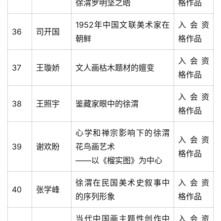
徐渭罗明坚之晤
格作品
1952年中国文联美术家在
入会资
36
司开国
朝鲜
格作品
入会资
37
王璇娇
文人画枯木题材的嬗变
格作品
入会资
38
王照宇
鉴藏家眼中的徐渭
格作品
心学和禅宗影响下的徐渭
入会资
39
谢欢盼
花鸟画艺术
格作品
——以《榴实图》为中心
徐渭在民国美术史叙事中
入会资
40
张学峰
的序列形象
格作品
首
当代中国画主题性创作中
入会资