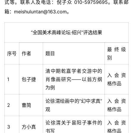
式等。联系人及电话：倪子众 010-59759695。联系邮
箱：meishuluntan@163.com。
“全国美术高峰论坛·绍兴”评选结果
最终级
序号
作者
题目
别
清中期乾嘉学者交游中的
入会资
1
包子捷
肖像画研究——以翁方纲
格作品
为例
论徐渭绘画中的“幻中求真”
入会资
2
曹简
观
格作品
论徐渭关于昙阳子事件的
入会资
3
方小真
书写
格作品