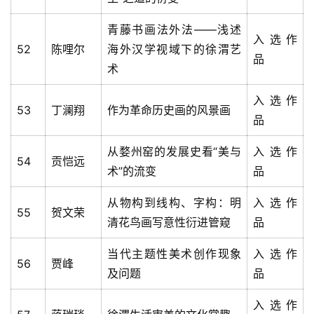
錯
用
青藤书画法外法——浅述
入选作
錯
52
陈哩尔
海外汉学视域下的徐渭艺
的
品
术
繁
體
入选作
字
53
丁澜翔
作为革命历史画的风景画
品
一
百
从婺州窑的发展史看“美与
入选作
例
54
贡恺远
术”的流变
品
从物构到线构、字构：明
入选作
55
贺文荣
清花鸟画写意性衍进管窥
品
当代主题性美术创作现象
入选作
56
贾峰
及问题
品
入选作