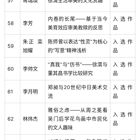
57
蒋瑞琰
徐渭生活审美的文化赏趣
品
内卷的长尾——基于当今
入选作
58
李芳
美育效应审美救赎的反思
品
朱正 栾
陈师曾以表达“性灵”为核心
入选作
59
旭耀
的“写意”精神浅析
品
“真我”与“仿书”——徐渭与
入选作
60
李帅文
董其昌书学比较研究
品
郑昶与20世纪中日美术交
入选作
61
李月明
流
品
雅俗之虑——从周之冕看
入选作
62
林炜杰
吴门后学花鸟画中市民化
品
的文人趣味