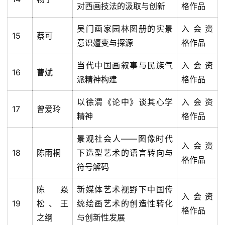
对西画技法的汲取与创新
格作品
吴门画家园林图册的实景
入会资
15
蔡可
意识嬗变与探源
格作品
当代中国画叙事与民族气
入会资
16
曹斌
派精神构建
格作品
以徐渭《论中》谈其心学
入会资
17
曾爱玲
精神
格作品
景观社会人——图像时代
入会资
18
陈雨桐
下造型艺术的语言转向与
格作品
符号解码
陈焱
新媒体艺术视野下中国传
入会资
19
松、王
统绘画艺术的创造性转化
格作品
之纲
与创新性发展