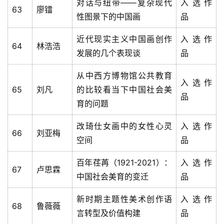
对话与纽带——复杂现代
入选作
63
廖镭
性图景下的中国画
品
近代现实主义中国画创作
入选作
64
林浩浩
发展的几个表现谈
品
从中西方博物馆公共教育
入选作
65
刘凡
的比较看当下中国社会美
品
育的问题
改琦仕女画中的女性心灵
入选作
66
刘亚梅
空间
品
百年荏苒（1921-2021）：
入选作
67
卢思霖
中国社会美育的变迁
品
新时期主题性美术创作语
入选作
68
鲁薇薇
言转型及价值构建
品