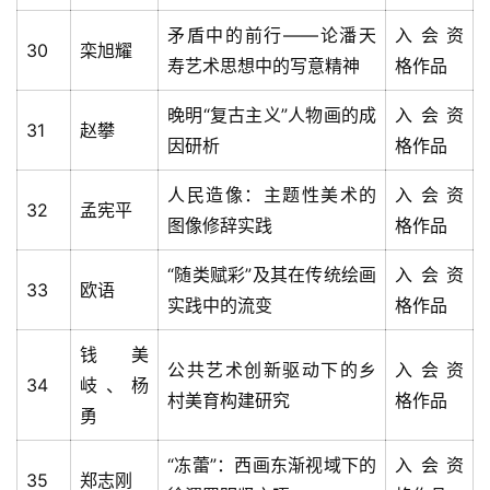
矛盾中的前行——论潘天
入会资
30
栾旭耀
寿艺术思想中的写意精神
格作品
晚明“复古主义”人物画的成
入会资
31
赵攀
因研析
格作品
人民造像：主题性美术的
入会资
32
孟宪平
图像修辞实践
格作品
“随类赋彩”及其在传统绘画
入会资
33
欧语
实践中的流变
格作品
钱美
公共艺术创新驱动下的乡
入会资
34
岐、杨
村美育构建研究
格作品
勇
“冻蕾”：西画东渐视域下的
入会资
35
郑志刚