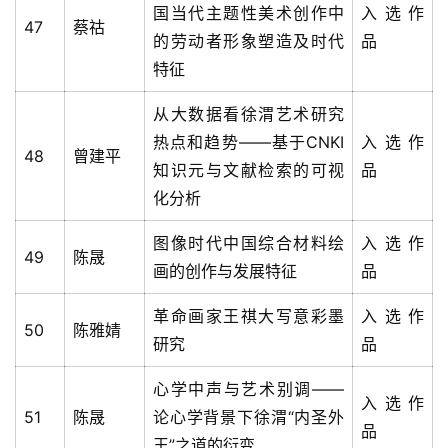
法
国当代主题性美术创作中
入选作
47
蔡祜
书
的劳动者形象塑造及时代
品
欣
特征
赏
从大数据看徐渭艺术研究
砚
热点和趋势——基于CNKI
入选作
边
48
曾建平
知识元与文献检索的可视
品
夜
化分析
话
图像时代中国综合材料绘
入选作
49
陈晟
美
画的创作与发展特征
品
术
图
革命画家王祺大写意彩墨
入选作
50
陈雅婧
库
研究
品
容
心学中声与艺术别调——
入选作
易
51
陈晟
论心学背景下徐渭“内圣外
品
寫
王”之道的衍变