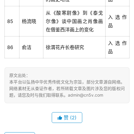
从《酸寒尉像》到《泰戈
入选作
85
杨流晓
尔像》谈中国画之肖像画
品
在借鉴西洋画上的变化
入选作
86
俞洁
徐渭花卉长卷研究
品
原文出处：
本平台以弘扬中华优秀传统文化为宗旨，部分文章源自网络。
网络素材无从查证作者，若所转载文章及图片涉及您的版权问
题，请您及时与我们取得联系。admin@cn5v.com
赞
(2)