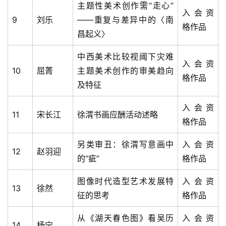
主题性美术创作需“走心”
入会资
9
刘乐
——重复与差异中的〈南
格作品
昌起义〉
中西美术比较视阈下灾难
入会资
10
屈菁
主题美术创作的审美趋向
格作品
及特征
入会资
11
宋长江
徐渭书画应酬活动述略
格作品
另类审丑：徐渭写意画中
入会资
12
赵羽迎
的“疵”
格作品
图像时代造型艺术发展特
入会资
13
徐然
征的思考
格作品
从《湖天春色图》看吴历
入会资
14
杨宁