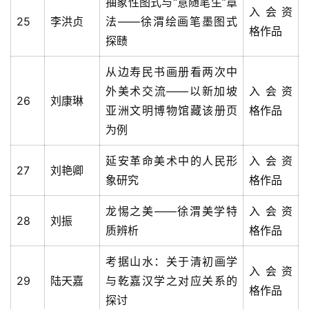
抽象性图式与“意随笔生”章
入会资
25
李洪贞
法——徐渭绘画笔墨图式
格作品
探赜
从边寿民书画册看两次中
外美术交流——以新加坡
入会资
26
刘康琳
亚洲文明博物馆藏该册页
格作品
为例
延安革命美术中的人民形
入会资
27
刘艳卿
象研究
格作品
龙惕之美——徐渭美学特
入会资
28
刘振
质辨析
格作品
考据山水：关于清初画学
入会资
29
陆天嘉
与乾嘉汉学之对应关系的
格作品
探讨