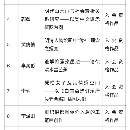
明代山水画与社会转折关
入会资
4
郭薇
系研究——以吴中文派赤
格作品
壁图为例
明清人物绘画中“传神”理念
入会资
5
黄倩倩
之嬗变
格作品
谁解将蕉染墨池——论徐
入会资
6
李奕彭
渭水墨芭蕉
格作品
凭栏女子及其情感空间
入会资
7
李玥
——以《白雪斋选订乐府
格作品
吴骚合编》插图为例
重识摄影图像介入后的工
入会资
8
李泽卿
笔画创作
格作品