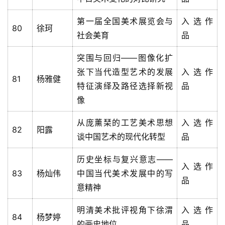
第一届全国美术展览会与
入选作
80
徐珂
社会美育
品
突围与回归——图像化扩
张下当代造型艺术的发展
入选作
81
杨雅健
特征演绎及路径选择新视
品
像
从庞薰琹的工艺美术思想
入选作
82
阳露
谈中国艺术的现代化转型
品
历史坐标与复兴意志——
入选作
83
杨灿伟
中国当代美术发展中的写
品
意精神
明清美术批评视角下徐渭
入选作
84
杨梦婷
的画史地位
品