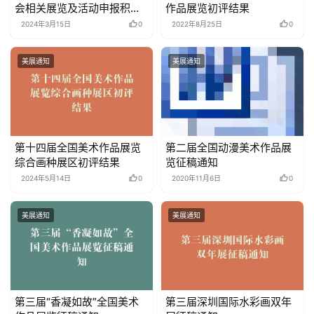
会相关展览及活动申报积分
作品展览初评结果
信息表 （第一批）
2024年3月15日
0
2022年8月25日
0
美展通知
美展通知
第十四届全国美术作品展览
第二届全国动漫美术作品展
综合画种展区初评结果
览征稿通知
2024年5月14日
0
2020年11月6日
0
美展通知
美展通知
第三届“香凝如故”全国美术
第三届深圳国际水彩画双年