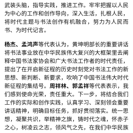
武装头脑，指导实践，推进工作。牢牢把握以人民
为中心的工作和创作导向，深入生活，扎根人民，
首
将时代主题与书法创作有机融合，努力为人民而
页
书、为时代记言。
艺
杨杰、孟鸿声
等代表认为，
黄坤明部长的重要
讲话
坛
将书法事业放在中华民族伟大复兴的大框架里去阐
快
释中国书法家协会和广大书法工作者的时代责任，
讯
提出了在开启新征程的历史时刻党对书法工作的新
思想、新判断、新要求，吹响了中国书法伟大时代
书
新征程的集结号。
周祥林、郭孟祥
等
代表
表示，
我
法
们感到使命光荣，责任重大。下一步，将结合我们
征
稿
工作的实际和创作实践，认真学习、深刻领会
重要
讲话精神，明确目标任务，抓好贯彻落实。统一思
学
想，凝聚共识，举精神之旗，铸时代之魂，怀赤子
术
之心，树凌云之志，领风气之先，在我们中华民族
研