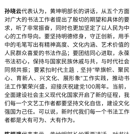
孙晓云
代表
认为
，
黄坤明部长的讲话，从五个方面
对广大的书法工作者提出了殷切的期望和具体的要
求，听了非常振奋，同时也更加坚定了以人民为中
心的工作导向
。
要坚持明德修身，守正创新，用手
中的毛笔写出有精神高度、文化内涵、艺术价值的
人民群众喜爱的书法作品
；要
团结同心进取，永葆
书法初心，
保持与
国家民族休戚与共，与时代社会
同频共振
；要
“举旗帜、聚民
紧扣时代主题，坚持
心、育新人、兴文化、展形象”
工作实践
，
推动书
法工作繁荣兴盛，
迎接
庆祝
100周年
。当前，
建党
全面建设社会主义现代化国家开启了新的征程，我
们每一个文艺工作者都要坚持文化自信，建设文化
强国为己任。可以说，新时代
我们每一个书法
工作
者都是大有可为
、大有作为。