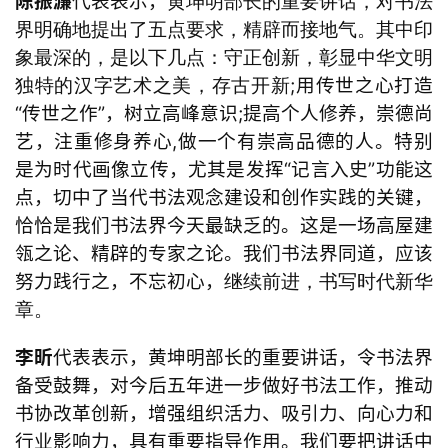
陈振濂
代表表示，
黄坤明部长的重要讲话，对书法
界明确地提出了五点要求，精辟而接地气。其中印
象最深的，是以下几点：守正创新，彰显中华文明
;用传世之心打造
独特的汉字艺术之美，存古开新
“传世之作”，树立高峰意识;提高个人修养，崇德尚
艺，注重修身养心,做一个有崇高品德的人。特别
是为时代画像立传，尤其是发挥“记言入史”功能这
点，切中了当代书法观念建设和创作实践的关键，
恰恰是我们书法界今天最缺乏的。这是一场高屋建
瓴之论、精辟的专家之论。我们书法界同道，应该
努力践行之，不忘初心，
继续前进，书写时代新华
章。
李昕
代表表示，
黄坤明部长的重要讲话，令书法界
备受鼓舞，对今后五年进一步做好书法工作，推动
书协改革创新，增强组织活力、吸引力、向心力和
行业影响力，具有重要指导作用。我们要把讲话中