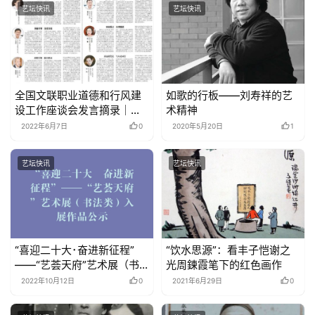
艺坛快讯
艺坛快讯
全国文联职业道德和行风建
如歌的行板——刘寿祥的艺
设工作座谈会发言摘录｜引
术精神
导文艺工作者自觉追求德艺
2022年6月7日
0
2020年5月20日
1
双馨 共同营造山清水秀的文
艺生态
艺坛快讯
艺坛快讯
“喜迎二十大･奋进新征程”
“饮水思源”：看丰子恺谢之
——“艺荟天府”艺术展（书
光周鍊霞笔下的红色画作
法类）入展作品公示
2022年10月12日
0
2021年6月29日
0