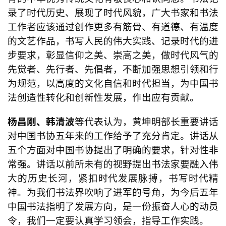
录了时代历史、展现了时代风貌，广大书家和书法
工作者应该通过创作更多有筋骨、有道德、有温度
的文艺作品，书写人民的伟大实践、记录时代的进
步要求，彰显信仰之美、崇高之美，做时代风气的
先觉者、先行者、先倡者，不断加强思想引领和行
为规范，以高度的文化自信和时代担当，为中国书
法创造性转化和创新性发展，作出应有贡献
。
杨昌刚、韩清波
等代表认为，
黄坤明部长重要讲话
对中国书协五年来的工作给予了充分肯定。讲话从
五个方面对中国书协提出了明确的要求，针对性非
常强。
讲话以前所未有的视野提出书法家要融入伟
大的历史长河，紧扣时代发展脉搏，书写时代精
神。为我们书法界吹响了进军的号角，为今后五年
中国书法指明了发展方向，是一份振奋人心的动员
令
，我们一定要认真学习领会，指导工作实践
。