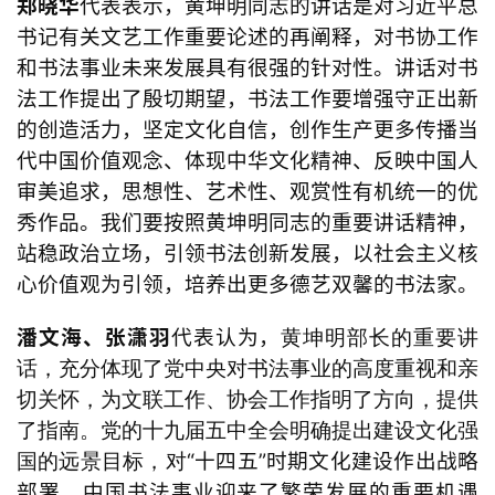
郑晓华
代表表示，
黄坤明同志的讲话是对习近平总
书记有关文艺工作重要论述的再阐释，对书协工作
和书法事业未来发展具有很强的针对性。讲话对书
法工作提出了殷切期望，书法工作要增强守正出新
的创造活力，坚定文化自信，创作生产更多传播当
代中国价值观念、体现中华文
化精神、反映中国人
审美追求，思想性、艺术性、观赏性有机统一的优
秀作品。我们要按照黄坤明同志的重要讲话精神，
站稳政治立场，引领书法创新发展，以社会主义核
心价值观为引领，培养出更多德艺双馨的书法家。
潘文海、张潇羽
代表认为，
黄坤明部长的重要讲
话，充分体现了党中央对书法事业的高度重视和亲
切关怀，为文联工作、协会工作指明了方向，提供
了指南。党的十九届五中全会明确提出建设文化强
“十四五”时期文化建设作出战略
国的远景目标，对
部署，中国书法事业迎来了繁荣发展的重要机遇