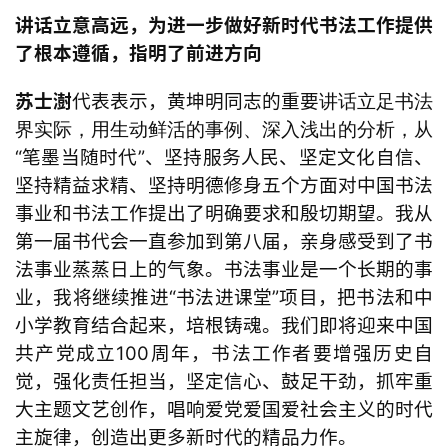
讲话立意高远，为进一步
做好新
时代书法工作提供
了根本遵循，指明了前进方向
苏士澍
代表表示，
黄坤明同志的
重要
讲话立足书法
界实际，用生动鲜活的事例、深入浅出的分析，从
“笔墨当随时代”、坚持服务人民、坚定文化自信、
坚持精益求精、坚持明德修身五个方面对中国书法
事业和书法工作提出了明确要求和殷切期望。我从
第一届书代会一直参加到第八届，亲身感受到了书
法事业蒸蒸日上的气象。书法事业是一个长期的事
业，我将继续推进“书法进课堂”项目，把书法和中
小学教育结合起来，培根铸魂。我们即将迎来中国
共产党成立100周年，书法工作者要增强历史自
觉，强化责任担当，坚定信心、鼓足干劲，抓牢重
大主题文艺创作，唱响爱党爱国
爱社会主义的时代
主旋律，创造出更多新时代的精品力作。