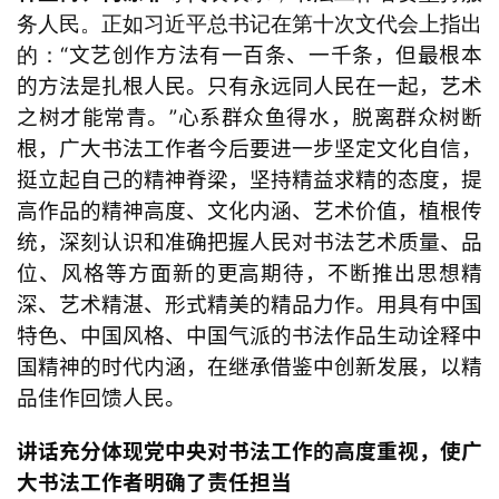
容
务人民。正如习近平总书记在第十次文代会上指出
易
“文艺创作方法有一百条、一千条，但最根本
的：
寫
的方法是扎根人民。只有永远同人民在一起，艺术
錯
之树才能常青。”心系群众鱼得水，脱离群众树断
用
錯
根，广大书法工作者今后要进一步坚定文化自信，
的
挺立起自己的精神脊梁，坚持精益求精的态度，提
繁
高作品的精神高度、文化内涵、艺术价值，植根传
體
统，深刻认识和准确把握人民对书法艺术质量、品
字
位、风格等方面新的更高期待，不断推出思想精
一
深、艺术精湛、形式精美的精品力作。用具有中国
百
例
特色、中国风格、中国气派的书法作品生动诠释中
国精神的时代内涵，在继承借鉴中创新发展，以精
品佳作回馈人民。
讲话充分体现
党中央
对书法工作的高度重视，使广
大书法工作者明确了责任担当