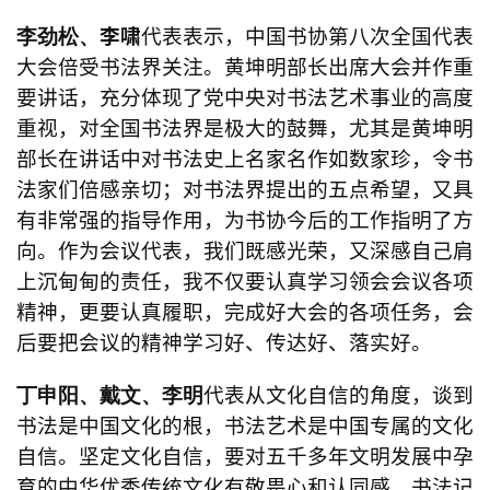
李啸
代
表表示
，
中国书协第八次全国代表
李劲松、
大会倍受书法界关注
。
黄坤明部长出席
大会并作重
要讲话，
充分体现了党中央对书法艺术事业的高度
重视，对全国书法界是极大的鼓舞，尤其是黄坤
明
部长在讲话中对书法史上名家名作如数家珍，令书
法家们倍感亲切
；
对书法界提出的五点希望，又具
有非常强的指导作用，为书协今后的工作指明了方
向。作为会议代表，
我们
既感光荣，又深感自己肩
上沉甸甸的责任，我不仅要认真学习领会会议各项
精神，更要认真履职，完成好大会的各项任务，会
后要把会议的精神学习好、传达好
、落实好。
代表从文化自信的角度，谈到
丁申阳、戴文、李明
书法是中国文化的根，书法艺术是中国专属的文化
自信。坚定文化自信，要对五千多年文明发展中孕
育的中华优秀传统文化有敬畏心和认同感。书法记