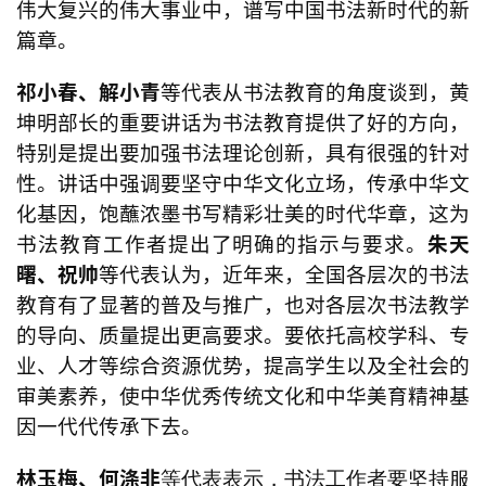
伟大复兴的伟大事业中，谱写中国书法新时代的新
究
篇章。
法
祁小春、解小青
等代表从书法教育的角度谈到
，黄
书
坤明部长的重要讲话为书法教育提供了好的方向，
欣
特别是提出要加强书法理论创新，具有很强的针对
赏
性。讲话中强调
要坚守中华文化立场，传承中华文
化基因，饱蘸浓墨书写精彩壮美的时代华章，这为
砚
书法教育工作者提出了明确的指示与要求。
朱天
边
曙、祝帅
等代表
认为，
近年来，全国各层次的书法
夜
话
教育有了显著的普及与推广，也对各层次书法教学
的导向、质量提出更高要求。要依托高校学科、专
美
业、人才等综合资源优势，提高学生以及全社会的
术
审美素养，使中华优秀传统文化和中华美育精神基
图
因一代代传承下去。
库
林玉梅、何涤非
等代表表示，书法工作者要坚持服