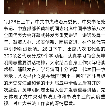
1月26日上午，中共中央政治局委员、中央书记处
书记、中宣部部长黄坤明同志出席中国书协第八次
全国代表大会开幕式并发表重要讲话。讲话鼓舞士
气、凝聚人心、求实创新、团结奋进，在全体代表
中引起强烈反响。26日下午，出席八次书代会的
300余名
代表分成
9
个
学习
组，认真学习领会黄坤
明同志重要讲话精神，大家结合自身工作实际畅谈
感想、踊跃发言，学习氛围十分浓厚。
代表们
一致
“两个一百年”奋斗目标
表示，八次书代会是在我国
的历史交汇点和党的十九届五中全会之后召开的
一
次盛会。
黄坤明同志出席大会并发表重要讲话，充
分体现了党中央对书法工作和书法事业的高度重
视、对广大书法工作者的深情厚爱。