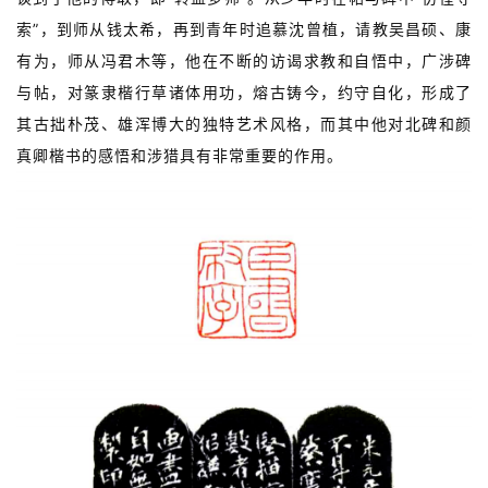
索”，到师从钱太希，再到青年时追慕沈曾植，请教吴昌硕、康
有为，师从冯君木等，他在不断的访谒求教和自悟中，广涉碑
与帖，对篆隶楷行草诸体用功，熔古铸今，约守自化，形成了
其古拙朴茂、雄浑博大的独特艺术风格，而其中他对北碑和颜
真卿楷书的感悟和涉猎具有非常重要的作用。