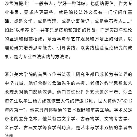
沙孟海提出：“一般书人，学好一种碑帖，也能站得住。作为专
业书家，要求应更高些。就是除技法外必须有一门学问作基
础，或是文学，或是哲理，或是史事传记，或是金石考古……”
如此“以学养书”，并非只是技能和知识的具备，而是实践与理论
的互通和相辅相成，是治学与创艺在观念和方法上的相通，以
理论研究培养思考能力、引导实践，以实践检验理论研究的成
果，是为专业书法实践的方法论。
浙江美术学院的首届五位书法硕士研究生都已成长为书法界的
中坚力量，他们曾得沙孟海先生的亲授，老师的教学思想和艺
术理念对他们影响深远。他们回忆说作为艺术家的学者，沙孟
海先生以毕生精力成就恢宏大气的碑派书风，世人称他为“榜书
海内第一”，他兼具四体精通的艺术视野和审美立场。学术又是
沙老的立身之本，他兼有古文字学、古器物学、文物考古学、
金石学、古典文学等多学科功底，是艺术与学术双栖的学者书
法家。