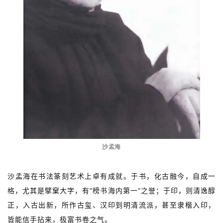
沙孟海
沙孟海在书法篆刻艺术上卓有成就。于书，化古融今，自成一
格，尤其是擘窠大字，有“榜书海内第一”之誉；于印，则清逸醇
正，入古出新，所作古玺、汉印到明清流派，甚至隶楷入印，
皆能信手拈来，极富书卷之气。