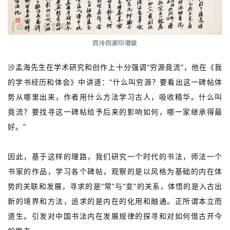
边
夜
话
西泠四家印谱跋
美
沙孟海先生在学术研究和创作上十分强调“穷源竟流”，他在《我
术
的学书经历和体会》中讲道：“什么叫穷源？要看出这一碑帖体
图
库
势从哪里出来，作者用什么方法学习古人，吸收精华。什么叫
竟流？要找寻这一碑帖给予后来的影响如何，哪一家继承得最
容
好。”
易
寫
因此，基于这样的理路，我们研究一个时代的书法，师法一个
錯
书家的作品，学习各个碑帖，观察的是以风格为基础的内在体
用
錯
势的关联和发展，寻求的是“常”与“变”的关系，体悟的是入古出
的
新的境界和方法，追求的是内在的化用和融通。正所谓本立而
繁
道生。引发对中国书法内在发展规律的探寻和对如何借古开今
體