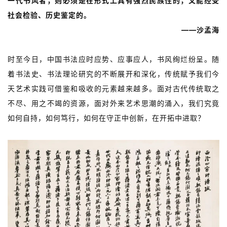
讯
一代书风者，则必须是在形式上具有强烈民族性的，又能经受
社会检验、历史鉴定的。
书
——沙孟海
法
征
时至今日，中国书法应时应势、应事应人，书风绚烂纷呈。随
稿
着书法史、书法理论研究的不断展开和深化，传统赋予我们今
天艺术实践可借鉴和吸收的元素越来越多。面对古代传统取之
学
不尽、用之不竭的资源，面对外来艺术思潮的涌入，我们究竟
术
研
如何自持，如何笃行，如何在守正中创新，在开拓中进取？
究
法
书
欣
赏
砚