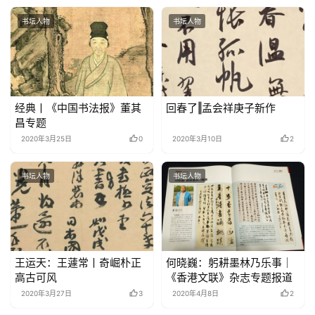
书坛人物
书坛人物
经典丨《中国书法报》董其
回春了‖孟会祥庚子新作
昌专题
2020年3月25日
0
2020年3月10日
2
书坛人物
书坛人物
王运天：王蘧常丨奇崛朴正
何晓巍：躬耕墨林乃乐事｜
高古可风
《香港文联》杂志专题报道
2020年3月27日
3
2020年4月8日
2