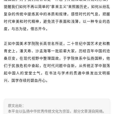
提醒我们如何不再以简单的“拿来主义”来照搬历史，如何从纷乱
复杂的传统中提炼其中的本质和规律，感悟时代的气息，把握
时代审美和时代精神，避免流于表面和浅薄，以一种专业的态
度，与古为徒，借古开今。
正如中国美术学院院长高世名所说，二十世纪中国艺术史和教
育史上，潘天寿、沙孟海等一批前辈大家，历经百年中国的沧
桑巨变，在现代视野中整理国故，于学院体系中弘扬国粹，他
们于民族危机中奋起，在时代问题中自新，从传统正学中鼓荡
起中国人的堂堂士气，在书法与学术的贯通中焕发出文明振
兴、国学存续的碧血丹心。
原文出处：
本平台以弘扬中华优秀传统文化为宗旨，部分文章源自网络。