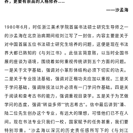
养，更要有崇高的人格修养……
——沙孟海
1980年6月，时任浙江美术学院首届书法硕士研究生导师之一
的沙孟海在北京治病期间给刘江写了一封信，内容主要是关于
对中国首届五位书法硕士研究生培养的问题，这便是现在书法
界大都已熟知的《与刘江书》。此信言简意赅，以当时全国书
展的座谈为语境，围绕着如何重视传统讲到五个方面的问题。
一是关于文字基础，强调对小篆形体结构必须下切实的功夫。
二是关于专业技法基础，强调对正楷功夫应加以重视。三是关
于学问基础，强调除技法以外必须有一门学问作基础。四是关
于阅读和查考古书的能力，强调重视目录学。五是关于为艺做
学问的态度，强调“转益多师”“抗志希古”。信中最后讲到“潘、
陆二位先生创办这个专业，有远大的理想，可惜他们已不在人
间。现在书法专业只我们一校，国家赋予的任务甚重，我们要
特别珍重。”沙孟海以深沉的历史责任感所写下的《与刘江