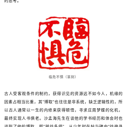
的思考。
字
一
百
例
临危不惧（篆刻）
古人受客观条件的制约，获得识见的资源远不如今人，机缘的
因素占相当比重，其“博取”也往往是非系统，缺乏逻辑性的，所
以古人通常以一生的内修来获得顿悟，寻求庄周梦蝶的化机，
最终实现人书俱老。沙孟海先生在谈他的学书经历和体会时也
谈到了他的博取，即“转益多师”。从少年时在帖与碑中“彷徨寻