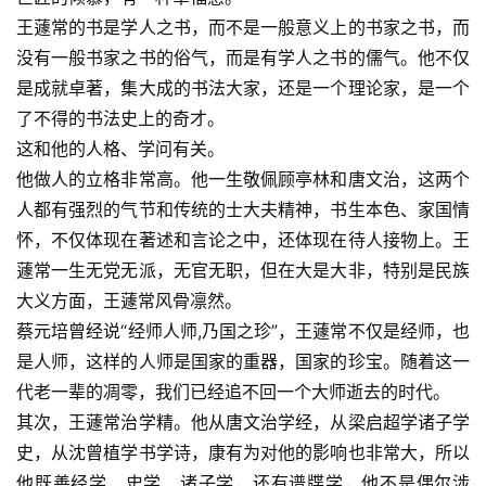
王蘧常的书是学人之书，而不是一般意义上的书家之书，而
没有一般书家之书的俗气，而是有学人之书的儒气。他不仅
是成就卓著，集大成的书法大家，还是一个理论家，是一个
了不得的书法史上的奇才。
这和他的人格、学问有关。
他做人的立格非常高。他一生敬佩顾亭林和唐文治，这两个
人都有强烈的气节和传统的士大夫精神，书生本色、家国情
怀，不仅体现在著述和言论之中，还体现在待人接物上。王
蘧常一生无党无派，无官无职，但在大是大非，特别是民族
大义方面，王蘧常风骨凛然。
蔡元培曾经说“经师人师,乃国之珍”，王蘧常不仅是经师，也
是人师，这样的人师是国家的重器，国家的珍宝。随着这一
代老一辈的凋零，我们已经追不回一个大师逝去的时代。
其次，王蘧常治学精。他从唐文治学经，从梁启超学诸子学
史，从沈曾植学书学诗，康有为对他的影响也非常大，所以
他既善经学、史学、诸子学，还有谱牒学，他不是偶尔涉