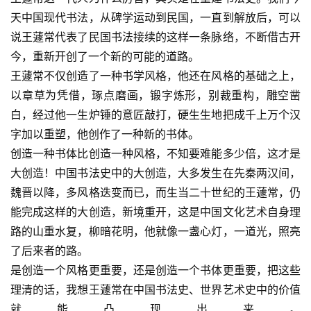
天中国现代书法，从碑学运动到民国，一直到解放后，可以
说王蘧常代表了民国书法接续的这样一条脉络，不断借古开
今，重新开创了一个新的可能的道路。
王蘧常不仅创造了一种书学风格，他还在风格的基础之上，
以章草为凭借，琢点磨画，锻字炼形，别裁重构，雕空凿
白，经过他一生炉锤的意匠敲打，硬生生地把成千上万个汉
字加以重塑，他创作了一种新的书体。
创造一种书体比创造一种风格，不知要难能多少倍，这才是
大创造！中国书法史中的大创造，大多发生在先秦两汉间，
魏晋以降，多风格迭变而已，而生当二十世纪的王蘧常，仍
能完成这样的大创造，新境重开，这是中国文化艺术自身理
路的山重水复，柳暗花明，他就像一盏心灯，一道光，照亮
了后来者的路。
是创造一个风格更重要，还是创造一个书体更重要，把这些
理清的话，我想王蘧常在中国书法史、世界艺术史中的价值
就能凸现出来。