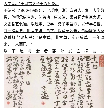
人学者。”王蘧常之子王兴孙说。
王蘧常（1900-1989），字瑗仲，浙江嘉兴人，复旦大学教
授，他师承康有为、沈曾植、唐文治、梁启超等名家大师，
文史哲艺俱通，以经学、史学、诸子学著称，以诗学名世，
并三撰秦史，他善书法、书学，以章草为最，书画鉴赏大家
谢稚柳曾评其书：“是章草，非章草，实乃蘧草。千年以
来，一人而已。”
以下是与会者部分发言摘要：