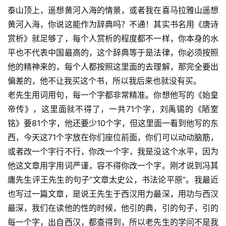
泰山顶上，遥想黄河入海的情景，或者我在喜马拉雅山遥想
黄河入海，你说这能作为辞典吗？不通！其实书名用《唐诗
赏析》就足够了，每个人赏析的程度都不一样，你本身的水
平也不代表中国最高的，这个辞典等于是法律，你必须按照
他的精神来的，每个人都按照这里面的去理解，那完全要出
偏差的，他不让我买这个书，所以我后来也就没有买。
老先生用词用句，每一个字都非常精准。你想他写的《始皇
帝传》，这里面就不得了，一共71个字，刘禹锡的《陋室
铭》要81个字，他还要少10个字，但这里面一看到他写的东
西，今天这71个字放在你们座位前面，你们可以动动脑筋，
或者改一个字行不行，你改一个字，我是没这个水平，因为
他这文章用字用词严谨，容不得你改一个字。刚才说到冯其
庸先生评王先生的句子“文章太史公，书法论平原”。我最近
也写过一篇文章，是说王先生于西汉用力最深，用功与西汉
最深，我们在读他的性的时候，他引的典，引的句子，引的
每一个字，出自西汉，都查得到，所以老先生的学问不是我