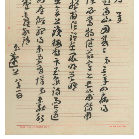
快
讯
书
法
征
稿
学
术
研
究
法
书
欣
赏