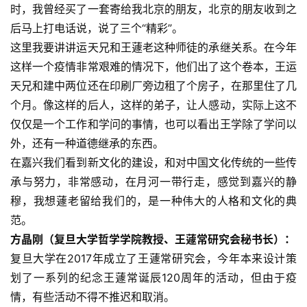
时，我曾经买了一套寄给我北京的朋友，北京的朋友收到之
體
后马上打电话说，说了三个“精彩”。
字
一
这里我要讲讲运天兄和王蘧老这种师徒的承继关系。在今年
百
这样一个疫情非常艰难的情况下，他们出了这个卷本，王运
例
天兄和建中两位还在印刷厂旁边租了个房子，在那里住了几
个月。像这样的后人，这样的弟子，让人感动，实际上这不
仅仅是一个工作和学问的事情，也可以看出王学除了学问以
外，还有一种道德继承的东西。
在嘉兴我们看到新文化的建设，和对中国文化传统的一些传
承与努力，非常感动，在月河一带行走，感觉到嘉兴的静
穆，我想蘧老留给我们的，是一种伟大的人格和文化的典
范。
方晶刚（复旦大学哲学学院教授、王蘧常研究会秘书长）：
复旦大学在2017年成立了王蘧常研究会，今年本来设计策
划了一系列的纪念王蘧常诞辰120周年的活动，但由于疫
情，有些活动不得不推迟和取消。