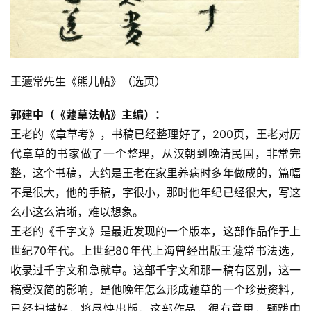
王蘧常先生《熊儿帖》（选页）
郭建中（《蘧草法帖》主编）：
王老的《章草考》，书稿已经整理好了，200页，王老对历
代章草的书家做了一个整理，从汉朝到晚清民国，非常完
整，这个书稿，大约是王老在家里养病时多年做成的，篇幅
不是很大，他的手稿，字很小，那时他年纪已经很大，写这
么小这么清晰，难以想象。
王老的《千字文》是最近发现的一个版本，这部作品作于上
世纪70年代。上世纪80年代上海曾经出版王蘧常书法选，
收录过千字文和急就章。这部千字文和那一稿有区别，这一
稿受汉简的影响，是他晚年怎么形成蘧草的一个珍贵资料，
已经扫描好，将尽快出版，这部作品，很有意思，题跋中