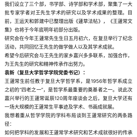
我们设立了三个部，书学部、诗学部和学术部，聚集了一大
批专家学者对王先生学术的研究以及学术成果的整理。目
前，王运天和郭建中已整理出版《蘧草法帖》，《王蘧常文
集》也将于今年底明年初部分出版。
研究会在今年王蘧常先生生日五月初六，在复旦举行了纪念
活动，共同回忆王先生的做学做人以及其学术成就。
希望今后研究会与王先生的家乡嘉兴多多联系，加强合作，
为王先生的研究和精神传承作出努力。
袁新（复旦大学哲学学院党委书记）：
王蘧常生前任教于复旦大学哲学系，是1956年哲学系成立
之初的“四老之一”，是哲学系最重要的奠基者之一。说此次
嘉兴举行的王蘧常诞辰120周年座谈会之后，复旦大学还有
一场大规模的王蘧常生平事迹及学术、书画成就展。
我想着重从哲学学院的学科布局谈到王蘧常研究的两条路
径：
如何把学科的发展和王蘧常学术研究和艺术成就很好的传承