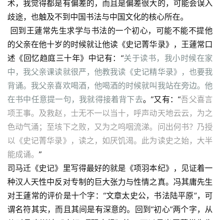
术，我觉得都是有偏差的，而且是偏差很大的，可能会误入
歧途，也触及不到中国书法与中国文化的核心所在。
 回到王蘧常先生求学与书法的一个初心，可能不能不提他
的父亲在他十岁的时候就让他读《史记菁华录》，王蘧常口
述《回忆趋庭三十年》中记有：“
关于读书，我小时候在家
中，我父亲课读就很严，他教我读《史记精华录》，也要我
背诵。我父亲喜欢喝酒，他喝酒的时候就叫我站在旁边。他
在书中任意提一句，我就得接着背下去
。”又有：“
吾父喜言
项王事。及救赵，士无不一以当十，呼声动天地云云，为之
色动气涌；至垓下之败，又为之呜咽流涕。问出何书？乃授
以《史记菁华录》，读之，如厌饥渴。此为读史之始，大半
能成诵。
”
司马迁《史记》里写得最好的就是《项羽本纪》，见证着一
种汉人天性中反对专制的巨大张力与性情之真。冯其庸先生
对王蘧常的评价是十个字：“文章太史公，书法陆平原”，可
谓名符其实，而且其间是有深意的。回到“初心”两个字，从