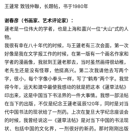
王蘧常 致钱仲聯，长題帖，书于1980年
砚
边
谢春彦（书画家、艺术评论家）：
夜
话
蘧老是一位伟大的学者，也是上海和嘉兴一位“大山”式的人
物。
美
我很有幸在八十年代的时候，与王蘧老有三次会面，第一次
术
好像是我在文学报工作的时候，在第一版有一个画名作家和
图
学者的漫画像，我就到王蘧老那去，当时虽然画得很幼稚，
库
老先生还是没有怪罪，他挺高兴。第二次我请他去写两个
字，很小，每个字像小拳头一样，写了“鹤寿”两个字。我觉
容
得今年，运天和建中最使我感动的就是把这本《蘧草法帖》
易
印出来，这是中国当下书法界的一件大事情。我想一部法帖
寫
錯
在当下的出版，不仅是纪念王蘧老诞辰120年，同时是对当
用
代中国书法的现状给了一剂药。上次在复旦大学纪念座谈会
錯
的时候，我曾经说这一《蘧草法帖》是对当下中国的书法现
的
状、包括中国的文化界，一剂很好的新药。那时刚刚出版
繁