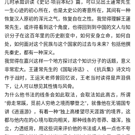
儿时承庭训读《史记·项羽本纪》篇，可以见出王蘧常先生
一生心迹的初心所在，也是太史公的寄意所在，其间有一种
恢复汉人原初的浑元之气，恢复自在之性。我觉得理解王蘧
常先生，或许得看到这个角度，也得回到到中国的文人与知
识分子在这百年里的历史剧变中，如何安身立命，如何自
处，如何面对这个民族与这个国家的过去与未来？包括他撰
先秦史，都有一种深义。
我觉得在嘉兴这样一个地方探讨这个知识分子的话题，意义
非常宏大。王蘧常先生的《国耻诗话》、《抗兵集》诗文均
作于战时，王运天老师曾回忆说，王老当时读得是声泪俱
下，让人可以想见其性情与风骨。
为什么他书法的线条会如此取法，会取法如此高古，所谓
“毋走常蹊，觅前人穷绝之境而攀登之”，就像他在无锡国专
讲《逍遥游》，有着一种“独上高楼望尽天涯路”的境界，这
都与他内在的心境与取向相关，那种线条的苍莽、雄浑，独
立，力透纸背，用这些词来评价他的书法或人格一点也不夸