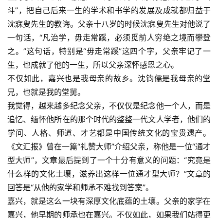
斗”，把自己后来一生的学术和书学的发展及成就都归益于
沈寐叟先生的教诲。父亲十八岁的时候沈寐叟先生对他说了
一句话，“凡治学，毋走常蹊，必须觅前人穷绝之境而攀登
之。”这句话，特别是“毋走常蹊”这四个字，父亲牢记了一
生，也成就了他的一生，所以父亲深怀感恩之心。
不仅如此，嘉兴也是我母亲的故乡。沈钧儒是我母亲的堂
兄，也就是我的堂舅。
我觉得，越来越多纪念父亲，不仅仅是纪念他一个人，而是
追忆、缅怀他所在的那个时代的整整一代文人学者，他们的
学问、人格、师道、才艺都是中国传统文化的宝贵遗产。
《文汇报》曾在一篇“礼赞大师”介绍父亲，称他是一位“通才
型大师”，文章最后提到了一个十分有意义的问题：“究竟是
什么样的文化土壤，滋养出这样一位通才型大师？”文章的
回答是“从他的家学和师承不难找到答案”。
嘉兴，就是这么一块有深厚文化底蕴的土壤。父亲的家学在
嘉兴，他早期的师承也在嘉兴。不仅如此，如果我们站得更