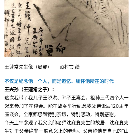
王蘧常先生像（局部）     顾村言 绘
不仅是纪念他一个人，而是追忆、缅怀他所在的时代
王兴孙（王蘧常之子）：
这次我带了我儿子王晓洪、孙子王嘉会，祖孙三代四个人一
起来参加了座谈会。能在故乡举行纪念我父亲诞辰120周年
座谈会，全家都感到特别亲切，特别感动，特别感谢。
今天上午参观了我父亲的老师沈寐叟先生的故居，沈寐叟先
生对于父亲绝非一般意义上的老师。父亲称他是自己的“山