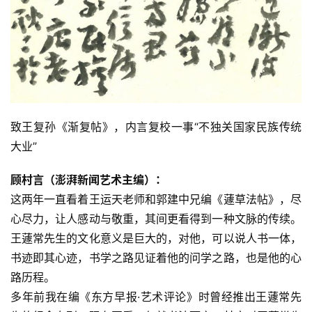
致王复孙《渐复帖》，内言复校一事“不独关国家民族传统
大业”
顾村言（澎湃新闻艺术主编）：
这两年一直看着王运天老师和郭建中兄编《蘧草法帖》，尽
心尽力，让人感动与敬重，其间更看得到一种文脉的传续。
王蘧常先生的文化意义是巨大的，对他，可以说人书一体，
书迹即其心迹，书学之路见证着他的问学之路，也是他的心
路历程。
多年前我在编《东方早报·艺术评论》时曾经推出王蘧常先