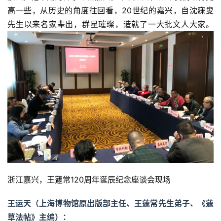
高一些，从历史的角度往回看，20世纪的嘉兴，自沈寐叟
先生以来名家辈出，群星璀璨，造就了一大批文人大家。
浙江嘉兴，王蘧常120周年诞辰纪念座谈会现场
王运天（上海博物馆原出版部主任、王蘧常先生弟子、《蘧
草法帖》主编）：