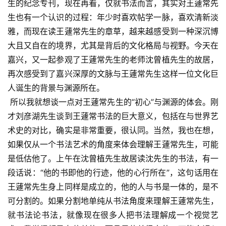
生的纪念专刊，现在再看，仅就书法而言，其实对王蘧常先
生也有一个认识的过程：年少时喜欢帖学一脉，喜欢清新淡
雅，而现在读王蘧常先生的章草，越来越感受到一种深沉博
大且又自在的境界，尤其是背后的文化格局与视野。今天在
嘉兴，又一起参观了王蘧常先生的老师沈曾植先生的故居，
再次感受到了嘉兴深厚的文脉与王蘧常先生这样一位文化巨
人诞生的背景与渊源所在。
 所以我就想谈一点对王蘧常先生的“初心”与渊源的体会。刚
才刘彦湖先生谈到王蘧常书法的巨大意义，包括在与世界艺
术史的对比，确实是非常重要，很认同。当然，我也在想，
如果仅从一个书法艺术的角度来体会理解王蘧常先生，可能
是低估他了。上午在沈曾植先生故居读沈先生的书法，有一
段话说：“他的书即他的行迹，他的心行所在”，这句话用在
王蘧常先生身上同样是成立的，他的人与书是一体的，是不
可分割的。如果分割地单纯从书法角度来理解王蘧常先生，
就书法论书法，就像现在很多人把书法理解成一个视觉艺