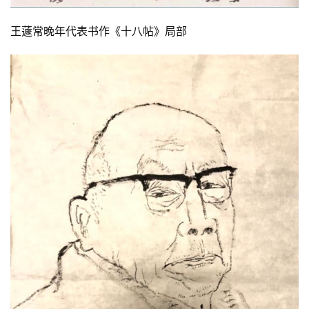
王蘧常晚年代表书作《十八帖》局部