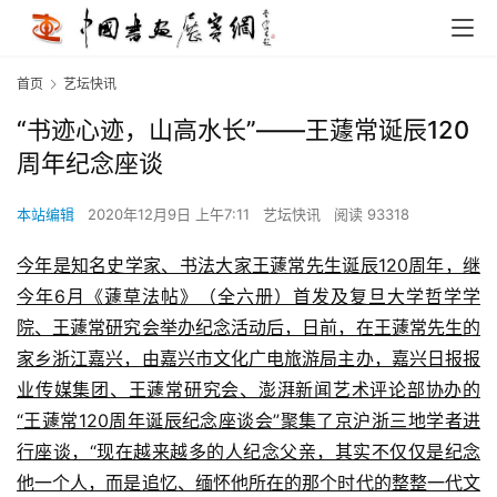
首页
艺坛快讯
“书迹心迹，山高水长”——王蘧常诞辰120
周年纪念座谈
本站编辑
2020年12月9日 上午7:11
艺坛快讯
阅读 93318
今年是知名史学家、书法大家王蘧常先生诞辰120周年，继
今年6月《蘧草法帖》（全六册）首发及复旦大学哲学学
院、王蘧常研究会举办纪念活动后，日前，在王蘧常先生的
家乡浙江嘉兴，由嘉兴市文化广电旅游局主办，嘉兴日报报
业传媒集团、王蘧常研究会、澎湃新闻艺术评论部协办的
“王蘧常120周年诞辰纪念座谈会”聚集了京沪浙三地学者进
行座谈，“现在越来越多的人纪念父亲，其实不仅仅是纪念
他一个人，而是追忆、缅怀他所在的那个时代的整整一代文