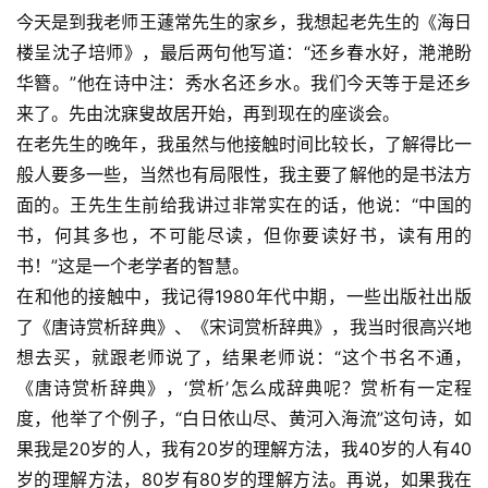
今天是到我老师王蘧常先生的家乡，我想起老先生的《海日
楼呈沈子培师》，最后两句他写道：“还乡春水好，滟滟盼
华簪。”他在诗中注：秀水名还乡水。我们今天等于是还乡
来了。先由沈寐叟故居开始，再到现在的座谈会。
在老先生的晚年，我虽然与他接触时间比较长，了解得比一
般人要多一些，当然也有局限性，我主要了解他的是书法方
面的。王先生生前给我讲过非常实在的话，他说：“中国的
书，何其多也，不可能尽读，但你要读好书，读有用的
书！”这是一个老学者的智慧。
在和他的接触中，我记得1980年代中期，一些出版社出版
了《唐诗赏析辞典》、《宋词赏析辞典》，我当时很高兴地
想去买，就跟老师说了，结果老师说：“这个书名不通，
《唐诗赏析辞典》，‘赏析’怎么成辞典呢？赏析有一定程
度，他举了个例子，“白日依山尽、黄河入海流”这句诗，如
果我是20岁的人，我有20岁的理解方法，我40岁的人有40
岁的理解方法，80岁有80岁的理解方法。再说，如果我在