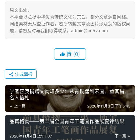
原文出处：
本平台以弘扬中华优秀传统文化为宗旨，部分文章源自网络。
网络素材无从查证作者，若所转载文章及图片涉及您的版权问
题，请您及时与我们取得联系。admin@cn5v.com
赞
(0)
生成海报
学者容庚捐赠文物知多少：从青铜器到宋画、董其昌、
名人信札
上一篇
2020年11月3日 下午5:43
品真格物——第二届全国青年工笔画作品展复评结果
2020年11月4日 上午1:07
下一篇