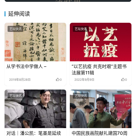
延伸阅读
艺坛快讯
艺坛快讯
从学书法中学做人 –
“以艺抗疫 共克时艰”主题书
法展第11辑
2019年8月28日
0
2022年9月9日
0
艺坛快讯
艺坛快讯
对话｜潘公凯：笔墨是延续
中国民族画院献礼建国70周