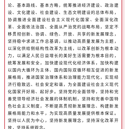
论、基本路线、基本方略，统筹推进经济建设、政治建
设、文化建设、社会建设、生态文明建设的总体布局，
协调推进全面建设社会主义现代化国家、全面深化改
革、全面依法治国、全面从严治党的战略布局，坚定不
首
移贯彻创新、协调、绿色、开放、共享的新发展理念，
页
坚持稳中求进工作总基调，以推动高质量发展为主题，
以深化供给侧结构性改革为主线，以改革创新为根本动
艺
力，以满足人民日益增长的美好生活需要为根本目的，
坛
统筹发展和安全，加快建设现代化经济体系，加快构建
快
以国内大循环为主体、国内国际双循环相互促进的新发
讯
展格局，推进国家治理体系和治理能力现代化，实现经
济行稳致远、社会安定和谐，为全面建设社会主义现代
书
化国家开好局、起好步。坚持党的全面领导，坚持和完
法
善党领导经济社会发展的体制机制，坚持和完善中国特
征
色社会主义制度，不断提高贯彻新发展理念、构建新发
稿
展格局能力和水平，为实现高质量发展提供根本保证。
坚持以人民为中心，坚持新发展理念，坚持深化改革开
学
放，坚持系统观念。