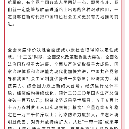
航掌舵，有全党全国各族人民团结一心、顽强奋斗，我
们就一定能够战胜前进道路上出现的各种艰难险阻，一
定能够在新时代把中国特色社会主义更加有力地推向前
进。
全会高度评价决胜全面建成小康社会取得的决定性成
就。“十三五”时期，全面深化改革取得重大突破，全面依
法治国取得重大进展，全面从严治党取得重大成果，国
家治理体系和治理能力现代化加快推进，中国共产党领
导和我国社会主义制度优势进一步彰显；经济实力、科
技实力、综合国力跃上新的大台阶，经济运行总体平
稳，经济结构持续优化，预计二〇二〇年国内生产总值
突破一百万亿元；脱贫攻坚成果举世瞩目，五千五百七
十五万农村贫困人口实现脱贫；粮食年产量连续五年稳
定在一万三千亿斤以上；污染防治力度加大，生态环境
明显改善；对外开放持续扩大，共建“一带一路”成果丰
硕；人民生活水平显著提高，高等教育进入普及化阶