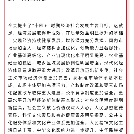
术
研
究
全会提出了“十四五”时期经济社会发展主要目标，这就
是：经济发展取得新成效，在质量效益明显提升的基础
法
上实现经济持续健康发展，增长潜力充分发挥，国内市
书
场更加强大，经济结构更加优化，创新能力显著提升，
欣
产业基础高级化、产业链现代化水平明显提高，农业基
赏
础更加稳固，城乡区域发展协调性明显增强，现代化经
济体系建设取得重大进展；改革开放迈出新步伐，社会
砚
主义市场经济体制更加完善，高标准市场体系基本建
边
成，市场主体更加充满活力，产权制度改革和要素市场
夜
化配置改革取得重大进展，公平竞争制度更加健全，更
话
高水平开放型经济新体制基本形成；社会文明程度得到
新提高，社会主义核心价值观深入人心，人民思想道德
美
素质、科学文化素质和身心健康素质明显提高，公共文
术
化服务体系和文化产业体系更加健全，人民精神文化生
图
活日益丰富，中华文化影响力进一步提升，中华民族凝
库