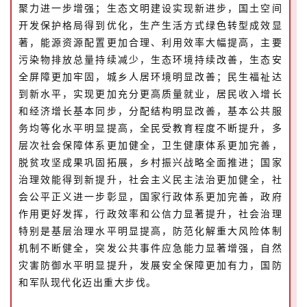
聚力进一步增强；生态文明建设实现新进步，国土空间
开发保护格局得到优化，生产生活方式绿色转型成效显
容
著，能源资源配置更加合理、利用效率大幅提高，主要
易
污染物排放总量持续减少，生态环境持续改善，生态安
寫
全屏障更加牢固，城乡人居环境明显改善；民生福祉达
錯
到新水平，实现更加充分更高质量就业，居民收入增长
用
和经济增长基本同步，分配结构明显改善，基本公共服
錯
务均等化水平明显提高，全民受教育程度不断提升，多
的
层次社会保障体系更加健全，卫生健康体系更加完善，
繁
脱贫攻坚成果巩固拓展，乡村振兴战略全面推进；国家
體
治理效能得到新提升，社会主义民主法治更加健全，社
字
会公平正义进一步彰显，国家行政体系更加完善，政府
一
作用更好发挥，行政效率和公信力显著提升，社会治理
百
特别是基层治理水平明显提高，防范化解重大风险体制
例
机制不断健全，突发公共事件应急能力显著增强，自然
灾害防御水平明显提升，发展安全保障更加有力，国防
和军队现代化迈出重大步伐。