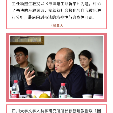
快
主任杨煦生教授以《书法与生命哲学》为题，讨论
讯
了书法的巫教渊源，接着就社会教化与自我教化进
行分析，最后回到书法的精神性与肉身性问题。
书
书如其人
法
征
稿
学
术
研
究
法
书
欣
赏
四川大学文学人类学研究所所长徐新建教授以《回