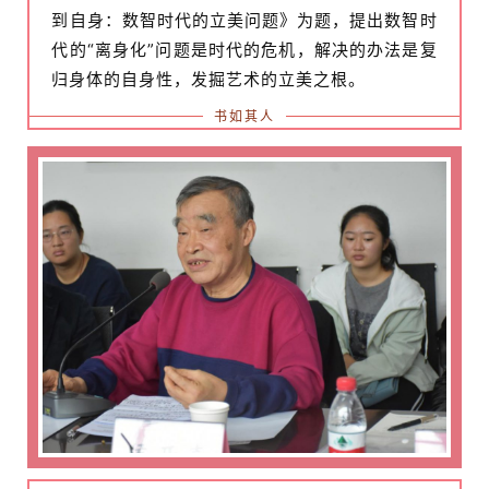
到自身：数智时代的立美问题》为题，提出数智时
砚
代的“离身化”问题是时代的危机，解决的办法是复
边
夜
归身体的自身性，发掘艺术的立美之根。
话
书如其人
美
术
图
库
容
易
寫
錯
用
錯
的
繁