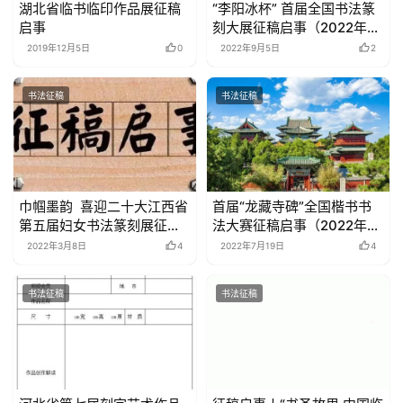
湖北省临书临印作品展征稿
“李阳冰杯” 首届全国书法篆
启事
刻大展征稿启事（2022年8
月10日截稿）
2019年12月5日
0
2022年9月5日
2
书法征稿
书法征稿
巾帼墨韵 喜迎二十大江西省
首届“龙藏寺碑”全国楷书书
第五届妇女书法篆刻展征稿
法大赛征稿启事（2022年8
启事
月31日截稿）
2022年3月8日
4
2022年7月19日
4
书法征稿
书法征稿