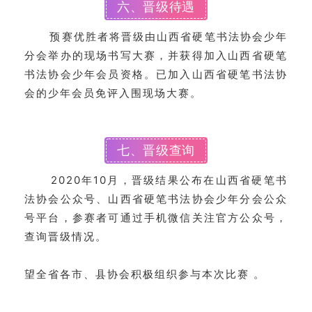
六、晋级待遇
法
书
预赛优胜者将晋级由山西省硬笔书法协会少年
欣
分会举办的现场书写大赛，并获得加入山西省硬笔
赏
书法协会少年会员资格。已加入山西省硬笔书法协
会的少年会员免评入围现场大赛。
砚
边
夜
话
七、晋级查询
2020年10月，晋级结果公布在山西省硬笔书
美
法协会公众号、山西省硬笔书法协会少年分会公众
术
号平台，参赛者可通过手机微信关注官方公众号，
图
库
查询晋级情况。
望全省各市、县协会积极组织参与本次比赛 。
容
易
寫