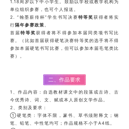
1.18周岁以下中小学生。鼓励以学校或教学机构为
单位组织参赛，也可个人报送。
2. “翰墨薪传杯”学生书写决赛
特等奖
获得者将实
行
隔年参赛政策
。
首届
特等奖
获得者将不得参加本届同类项书写比
赛。（比如首届获得硬笔决赛特等奖的选手将不得
参加本届硬笔书写比赛，但可以参加本届毛笔类比
赛）。
二、作品要求
1、作品内容：自选教材课文中的段落或古诗、古
今优秀诗、词、文、赋或本人原创文学作品。
2、类别及要求：
①硬笔类：字体不限，篆书、草书须附释文；钢
笔、铅笔、中性笔均可；作品规格不小于A4纸。