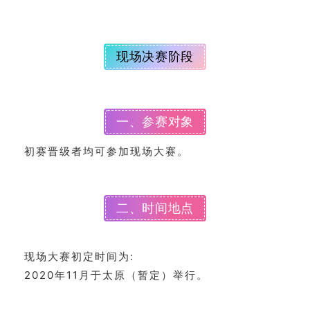
錯
用
錯
现场决赛阶段
的
繁
體
字
一、参赛对象
一
百
初赛晋级者均可参加现场大赛。
例
二、时间地点
现场大赛初定时间为:
2020年11月于太原（暂定）举行。