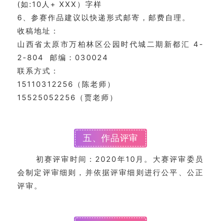
首
(如:10人+ XXX）字样
页
6、参赛作品建议以快递形式邮寄，邮费自理。
收稿地址：
艺
山西省太原市万柏林区公园时代城二期新都汇 4-
坛
2-804 邮编：030024
快
联系方式：
讯
15110312256（陈老师）
15525052256（贾老师）
书
法
征
五、作品评审
稿
初赛评审时间：2020年10月。大赛评审委员
学
会制定评审细则，并依据评审细则进行公平、公正
术
评审。
研
究