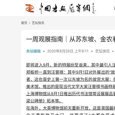
首页
艺坛快讯
一周观展指南｜从苏东坡、金农
本站编辑
•
2020年8月29日 上午9:11
•
艺坛快讯
•
即将进入9月，新的特展纷至沓来，其中最引人
郑板桥一直到汪曾祺：其中9月1日对外展出的“
者，这也是史上第一次以东坡为名的故宫大展；
美术馆，推出的是现当代文学大家汪曾祺书画特
上海博物馆从9月1日推出历代书法馆常设展展
梁公碑册》拓本等。
在海外，大英博物馆前天重新开放，这是英国最