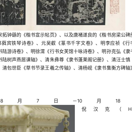
宋拓钟繇的《楷书宣示帖页》、以及唐褚遂良的《楷书房梁公碑
书蕤宾铁琴诗卷》、元吴叡《篆书千字文卷》、明李应祯《行
书陆游诗卷》、明徐渭《行书女芙馆十咏诗卷》、明孙克弘《隶
书陆树声燕居课轴》、清朱彝尊《隶书蓬莱阁记册》、清汪士慎
、清包世臣《草书节录王羲之传轴》、清杨岘《隶书集衡方碑轴
0年8月7日－10月18
倪汉克（Hen