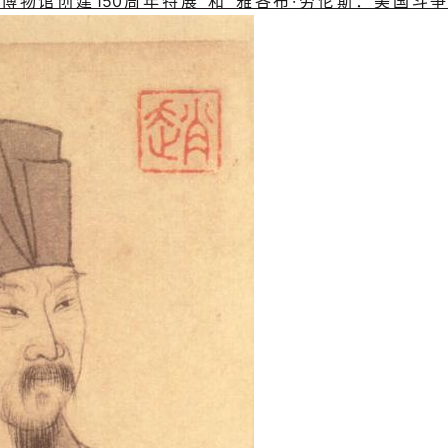
物馆创建150周年特展”和“雅各布·劳伦斯：美国斗争