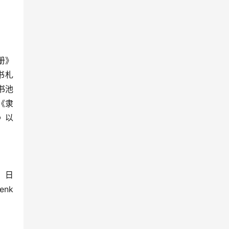
册》
书札
书池
《隶
》以
日
k 