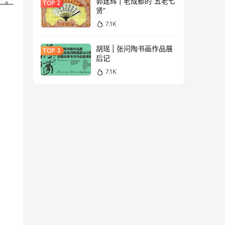
”。
郭建辉 | 老成都的“五老七
贤”
7.1K
胡瑶 | 张问陶书画作品展
后记
7.1K