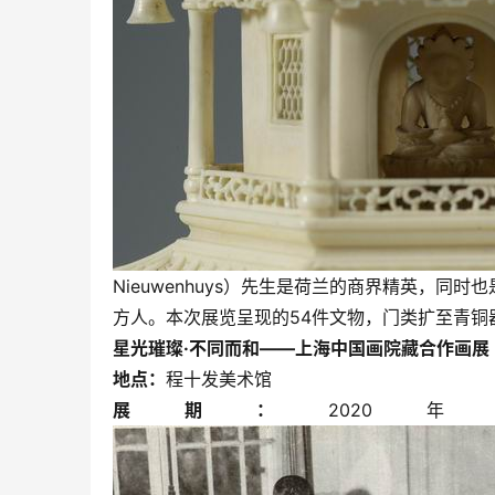
Nieuwenhuys）先生是荷兰的商界精英，
方人。本次展览呈现的54件文物，门类扩至青
星光璀璨·不同而和——上海中国画院藏合作画展
地点：
程十发美术馆
展期：
202