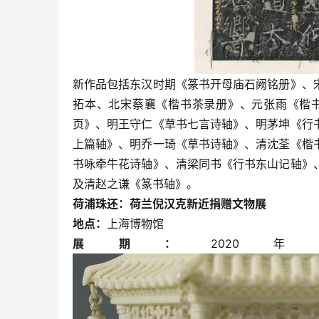
新作品包括东汉时期《篆书开母庙石阙铭册》、
拓本、北宋蔡襄《楷书茶录册》、元张雨《楷
页》、明王守仁《草书七言诗轴》、明茅坤《行
上篇轴》、明乔一琦《草书诗轴》、清沈荃《楷
书咏牵牛花诗轴》、清梁同书《行书东山记轴》
及清赵之谦《篆书轴》。
荷浦珠还：荷兰倪汉克新近捐赠文物展
地点：
上海博物馆
展期：
202