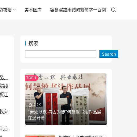
边夜话
美术图库
容易寫錯用錯的繁體字一百例
搜索
Search
农、
实践
浙江
7.2K
书房
“素处以默·与古为徒”何慧敏书法作品展
在汉开幕
月后