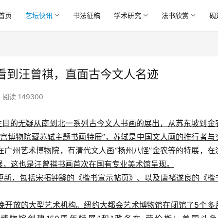
首页
艺坛快讯
书法征稿
学术研究
法书欣赏
砚
看到汪曾祺，直面古今文人名迹
阅读 149300
注目的无疑从南到北一系列古今文人书画的展出，从苏东坡到金
故宫博物院藏苏轼主题书画特展”，苏轼是中国文人画的推行者与
在广州艺术博物院，有清代文人画“扬州八怪”金农等的特展，在
展，这也是汪曾祺书画首次在国有专业美术馆呈现。
品更新，包括宋拓钟繇的《楷书宣示帖页》、以及唐褚遂良的《楷
晚开放的大型艺术机构。纽约大都会艺术博物馆在闭馆了5个多