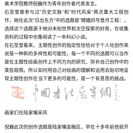
美术学院教师倪巍作为青年创作者代表发言。
石至莹曾参与过“历史文脉”和“时代风采”两次重大工程创
作，她在此次“日出东方”中的选题是“嫦娥四号登月工程：，
选择这个选题源于她对未知世界和太空探索的好奇，在收集
首
页
资料的过程中也像阅读了一本科幻小说。
在石至莹看来，主题性创作的指定性恰恰对于个人化创作来
艺
说是一种新的多样性和可能性，每一个不同的选题可以当作
坛
是在主题性绘画创作上不同方向的研究，弥补自己创作中的
快
某些局限。所以如何用自己对绘画的理解和运用去贴切地呈
讯
现主题性创作在当下更多的可能性，是一个有意思的挑战。
书
法
征
稿
画家们在陆家嘴采风
倪巍此次的创作选题是陆家嘴金融区，早在十多年前他就开
学