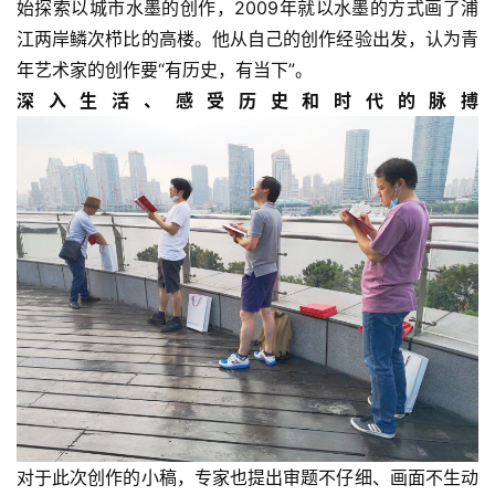
始探索以城市水墨的创作，2009年就以水墨的方式画了浦
术
研
江两岸鳞次栉比的高楼。他从自己的创作经验出发，认为青
究
年艺术家的创作要“有历史，有当下”。
深入生活、感受历史和时代的脉搏
法
书
欣
赏
砚
边
夜
话
美
术
图
对于此次创作的小稿，专家也提出审题不仔细、画面不生动
库