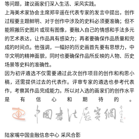
等问题，建议画家们深入生活、采风实践。
上海美术家协会主席郑辛遥在代表专家的发言中提出，创作
容
过程要主题鲜明、对于创作中涉及的史料必须要准确；但不
易
寫
能照搬历史图片或现有图像，要融入自己的情感和手法多元
錯
的艺术表达，让作品具有感染力；再者要确保作品质量和完
用
成的时间点。他强调，一幅好的历史画首先要有思想力，中
錯
华文明的精神面貌，同时也要确保作品所反映的人物、历史
的
场景等史料的准确性。
繁
因为初评遴选不仅需要通过此次创作项目的创作和构思小
體
字
稿，还需提供过去的代表作。评审专家的遴选也参考代表
一
作，考察其作品完成能力。所以对入选的画家们的创作水平
百
是有信心和期待的。
例
陆家嘴中国金融信息中心 采风合影