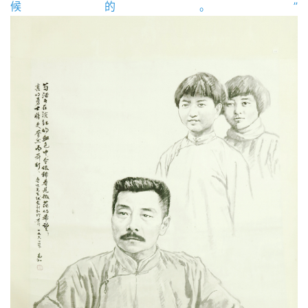
候的。”
砚
边
夜
话
美
术
图
库
容
易
寫
錯
用
錯
的
繁