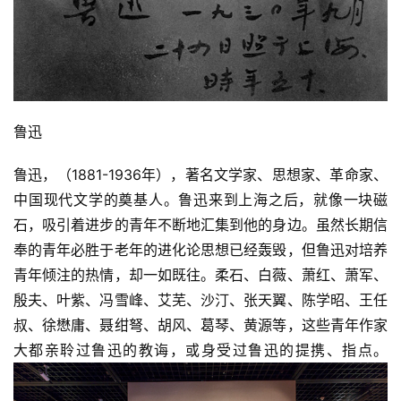
鲁迅
鲁迅，（1881-1936年），著名文学家、思想家、革命家、
中国现代文学的奠基人。鲁迅来到上海之后，就像一块磁
石，吸引着进步的青年不断地汇集到他的身边。虽然长期信
奉的青年必胜于老年的进化论思想已经轰毁，但鲁迅对培养
青年倾注的热情，却一如既往。柔石、白薇、萧红、萧军、
殷夫、叶紫、冯雪峰、艾芜、沙汀、张天翼、陈学昭、王任
叔、徐懋庸、聂绀弩、胡风、葛琴、黄源等，这些青年作家
大都亲聆过鲁迅的教诲，或身受过鲁迅的提携、指点。