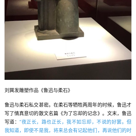
快
讯
书
法
征
稿
学
术
研
究
刘巽发雕塑作品《鲁迅与柔石》
法
鲁迅与柔石私交甚密。在柔石等牺牲两周年的时候，鲁迅才
书
写了情真意切的散文名篇《为了忘却的记念》。文末，鲁迅
欣
写道：
“夜正长，路也正长，我不如忘却，不说的好罢。但
赏
我知道，即使不是我，将来总会有记起他们，再说他们的时