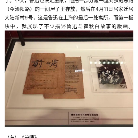
了。不久，鲁迅也决定搬家，他把一部分藏书运到狄威思路
（今溧阳路）的一间屋子里存放，然后在4月11日居家迁居
大陆新村9号，这是鲁迅在上海的最后一处寓所。而第一板
块中，就展现了不少描述鲁迅与瞿秋白故事的版画。
（左）《前哨》