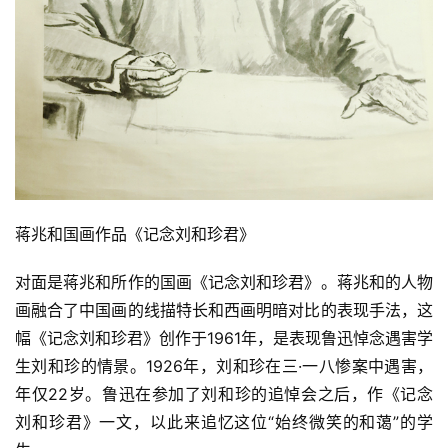
體
字
一
百
例
蒋兆和国画作品《记念刘和珍君》
对面是蒋兆和所作的国画《记念刘和珍君》。蒋兆和的人物
画融合了中国画的线描特长和西画明暗对比的表现手法，这
幅《记念刘和珍君》创作于1961年，是表现鲁迅悼念遇害学
生刘和珍的情景。1926年，刘和珍在三·一八惨案中遇害，
年仅22岁。鲁迅在参加了刘和珍的追悼会之后，作《记念
刘和珍君》一文，以此来追忆这位“始终微笑的和蔼”的学