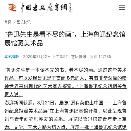
首页
艺坛快讯
“鲁迅先生是看不尽的画”，上海鲁迅纪念馆
展馆藏美术品
本站编辑
2020年8月22日 上午3:57
艺坛快讯
阅读 147185
“鲁迅先生是一本读不完的书，看不尽的画。通过这些美术
作品，可以发现鲁迅是丰富而多元的人，有着非常深厚的精
神世界来供现代的艺术家去探索。”上海鲁迅纪念馆相关负
责人说。
澎湃新闻获悉，8月21日，展览“愿有英俊出中国——上海鲁
迅纪念馆藏美术品展”在上海鲁迅纪念馆开幕，以此呈现鲁
迅与青年间亦师亦友的关系。展览以鲁迅培育青年走上革
命、文学、艺术之路为切入点，展示一批上海鲁迅纪念馆馆