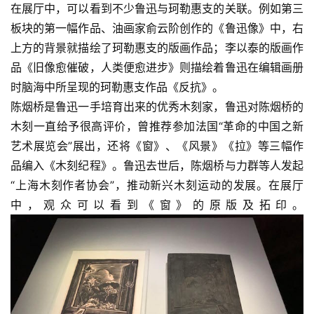
在展厅中，可以看到不少鲁迅与珂勒惠支的关联。例如第三
板块的第一幅作品、油画家俞云阶创作的《鲁迅像》中，右
上方的背景就描绘了珂勒惠支的版画作品；李以泰的版画作
品《旧像愈催破，人类便愈进步》则描绘着鲁迅在编辑画册
时脑海中所呈现的珂勒惠支作品《反抗》。
陈烟桥是鲁迅一手培育出来的优秀木刻家，鲁迅对陈烟桥的
木刻一直给予很高评价，曾推荐参加法国“革命的中国之新
艺术展览会”展出，还将《窗》、《风景》《拉》等三幅作
品编入《木刻纪程》。鲁迅去世后，陈烟桥与力群等人发起
“上海木刻作者协会”，推动新兴木刻运动的发展。在展厅
中，观众可以看到《窗》的原版及拓印。