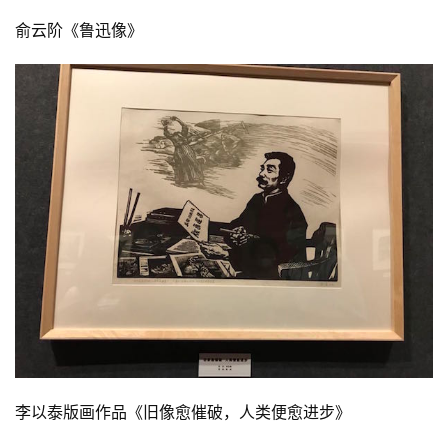
俞云阶《鲁迅像》
李以泰版画作品《旧像愈催破，人类便愈进步》