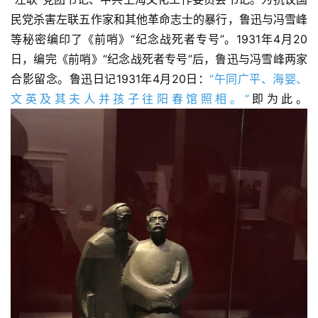
民党杀害左联五作家和其他革命志士的暴行，鲁迅与冯雪峰
等秘密编印了《前哨》“纪念战死者专号”。1931年4月20
日，编完《前哨》“纪念战死者专号”后，鲁迅与冯雪峰两家
合影留念。鲁迅日记1931年4月20日：
“午同广平、海婴、
文英及其夫人并孩子往阳春馆照相。”
即为此。
首
页
艺
坛