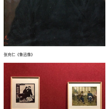
张充仁《鲁迅像》