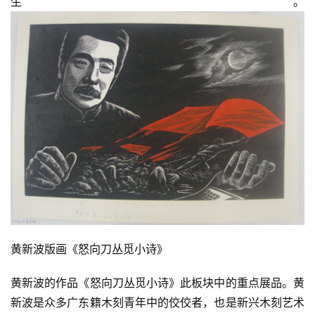
生。
黄新波版画《怒向刀丛觅小诗》
黄新波的作品《怒向刀丛觅小诗》此板块中的重点展品。黄
新波是众多广东籍木刻青年中的佼佼者，也是新兴木刻艺术