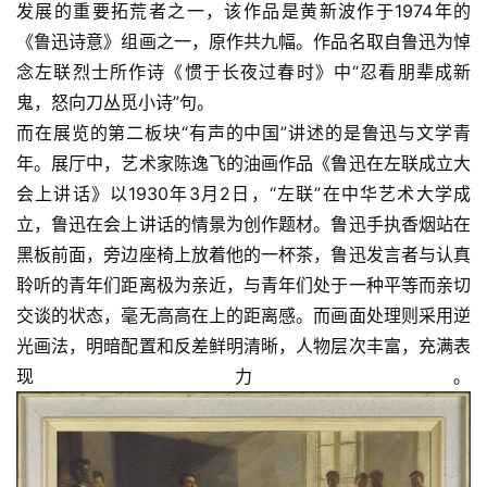
发展的重要拓荒者之一，该作品是黄新波作于1974年的
《鲁迅诗意》组画之一，原作共九幅。作品名取自鲁迅为悼
念左联烈士所作诗《惯于长夜过春时》中“忍看朋辈成新
鬼，怒向刀丛觅小诗”句。
而在展览的第二板块“有声的中国”讲述的是鲁迅与文学青
年。展厅中，艺术家陈逸飞的油画作品《鲁迅在左联成立大
会上讲话》以1930年3月2日，“左联”在中华艺术大学成
立，鲁迅在会上讲话的情景为创作题材。鲁迅手执香烟站在
黑板前面，旁边座椅上放着他的一杯茶，鲁迅发言者与认真
聆听的青年们距离极为亲近，与青年们处于一种平等而亲切
交谈的状态，毫无高高在上的距离感。而画面处理则采用逆
光画法，明暗配置和反差鲜明清晰，人物层次丰富，充满表
现力。