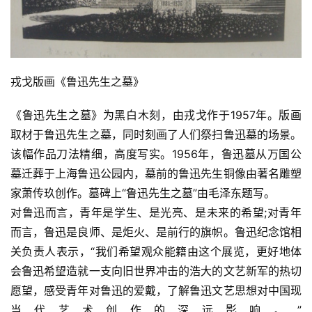
戎戈版画《鲁迅先生之墓》
《鲁迅先生之墓》为黑白木刻，由戎戈作于1957年。版画
取材于鲁迅先生之墓，同时刻画了人们祭扫鲁迅墓的场景。
该幅作品刀法精细，高度写实。1956年，鲁迅墓从万国公
墓迁葬于上海鲁迅公园内，墓前的鲁迅先生铜像由著名雕塑
家萧传玖创作。墓碑上“鲁迅先生之墓”由毛泽东题写。
对鲁迅而言，青年是学生、是光亮、是未来的希望;对青年
而言，鲁迅是良师、是炬火、是前行的旗帜。鲁迅纪念馆相
关负责人表示，“我们希望观众能籍由这个展览，更好地体
会鲁迅希望造就一支向旧世界冲击的浩大的文艺新军的热切
愿望，感受青年对鲁迅的爱戴，了解鲁迅文艺思想对中国现
当代艺术创作的深远影响。”