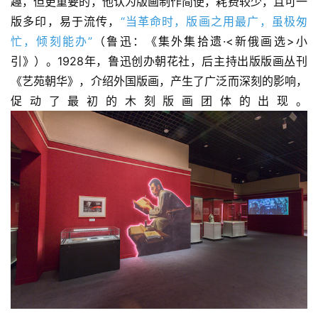
趣，但更重要的，他认为版画制作简便，耗费较少，且可一
版多印，易于流传，
“当革命时，版画之用最广，虽极匆
忙，倾刻能办”
（鲁迅：《集外集拾遗·<新俄画选>小
引》）。1928年，鲁迅创办朝花社，后主持出版版画丛刊
《艺苑朝华》，介绍外国版画，产生了广泛而深刻的影响，
促动了最初的木刻版画团体的出现。