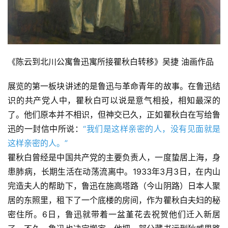
《陈云到北川公寓鲁迅寓所接瞿秋白转移》吴捷 油画作品
展览的第一板块讲述的是鲁迅与革命青年的故事。在鲁迅结
识的共产党人中，瞿秋白可以说是意气相投，相知最深的
了。他们原本并不相识，但神交已久，正如瞿秋白在写给鲁
迅的一封信中所说：
“我们是这样亲密的人，没有见面就是
这样亲密的人。”
瞿秋白曾经是中国共产党的主要负责人，一度蛰居上海，身
患肺病，长期生活在动荡流离中。1933年3月3日，在内山
完造夫人的帮助下，鲁迅在施高塔路（今山阴路）日本人聚
居的东照里，租下了一个底楼的房间，作为瞿秋白夫妇的秘
密住所。6日，鲁迅就带着一盆堇花去祝贺他们迁入新居