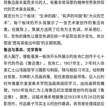
现鲁迅是丰富而多元的人，有着非常深厚的精神世界来供现
代的艺术家去探索。”
展览分为三个板块：“生命的路”、“有声的中国”和“大众的艺
术”，每个板块的开头皆展示了一张艺术家创作的鲁迅肖
像。在展陈上，策展方选用了红色为主色调，并采用红、
灰、驼色的撞色让展览色调在统一中呈现出些许变化，充分
营造“愿有英俊出中国”的主题氛围。
鲁迅与革命、文学青年
进入展厅，便能看第一板块开头所展示的张充仁创作于七十
年代的作品《鲁迅像》。张充仁，1907年生，少年时入徐
家汇土山湾画馆学习摄影与制版，随马相伯习书法，绘制舞
台背景，为神职人员画肖像，担任家庭绘画师等。后入比利
时布鲁塞尔皇家美术学院油画高级班学习，由绘画转攻雕
塑。1950年张充仁为上海鲁迅纪念馆建馆创作的油画《鲁
迅像》。据悉，这幅肖像系根据鲁迅1933年5月26日的留
影而作，作品基于写实主义的创作基调，将背景处理成前后