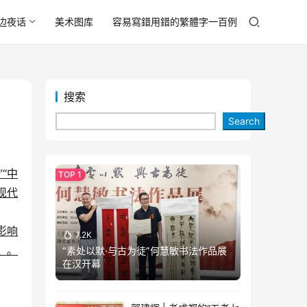
边夜话
美术图库
容易寫錯用錯的繁體字一百例
搜索
Search
“中
现代
影响
7.2K
境。
“素处以默·与古为徒”何慧敏书法作品展
在汉开幕