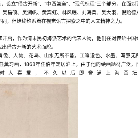
，设立“借古开新”、“中西兼道”、“现代标程”三个部分，在面对
、吴昌硕、吴湖帆、黄宾虹、林风眠、刘海粟、吴大羽、倪贻德
不同，但始终维系着在视觉语言探索之中的人文精神之力。
家开启，作为清末民初海派艺术的代表人物，他们在对传统中国
现出借古开新的艺术面貌。
，其肖像、人物、花鸟、山水无所不能，工笔设色、水墨、写意无
任薰习画，1868年任伯年定居沪上，由于他的绘画题材广泛，
时人喜爱，不久以后即誉满上海画坛