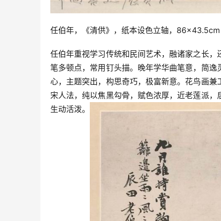
任伯年，《清供》，纸本设色立轴，86×43.5c
任伯年重视学习传统和民间艺术，融诸家之长，
笔多顿点，常用钉头描。晚年学华曲笔意，简逸
心，主题突出，构思奇巧，极富新意。花鸟画兼
宋人法，纯以焦黑勾骨，赋色浓厚，近老莲派，
生动活泼。