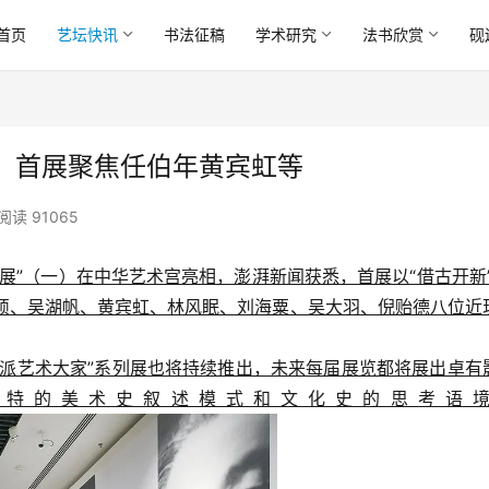
首页
艺坛快讯
书法征稿
学术研究
法书欣赏
砚
，首展聚焦任伯年黄宾虹等
阅读 91065
展”（一）在中华艺术宫亮相，澎湃新闻获悉，首展以“借古开新”
昌硕、吴湖帆、黄宾虹、林风眠、刘海粟、吴大羽、倪贻德八位近
海派艺术大家”系列展也将持续推出，未来每届展览都将展出卓有
独特的美术史叙述模式和文化史的思考语