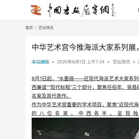
首页
艺坛快讯
中华艺术宫今推海派大家系列展
本站编辑
•
2020年8月1日 上午7:24
•
艺坛快讯
•
8月1日起，“水墨缘——近现代海派艺术大家系列
西兼道”“现代标程”三个部分，聚焦任伯年、吴
名家及其代表作。
作为中华艺术宫重要的学术项目，聚焦“近现代
的八位名家，中西各半，呈现