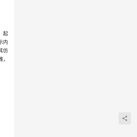
，起
示内
其仿
雅，