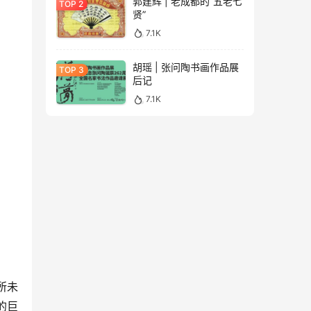
郭建辉 | 老成都的“五老七
贤”
7.1K
胡瑶 | 张问陶书画作品展
后记
7.1K
所未
的巨