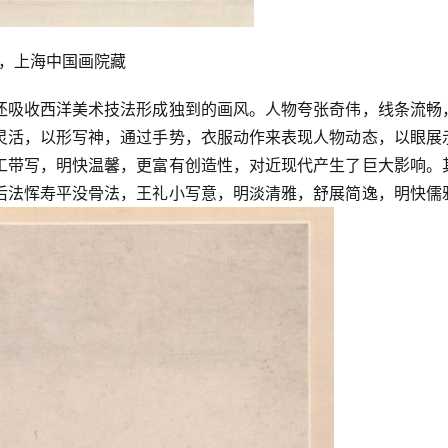
m，上海中国画院藏 
还吸收西洋美术技法形成独到的画风。人物夸张奇伟，线条流畅
灵活，以形写神，通过手势，衣服动作来表现人物动态，以眼展
工带写，明快温馨，更富有创造性，对近现代产生了巨大影响。
后法恽寿平没骨法，王礼小写意，明淡清雅，舒展简逸，明快儒